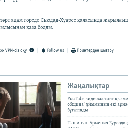
 төрт адам городе Сьюдад-Хуарес қаласында жарылғыш
рылысынан қаза болды.
VPN-сіз оқу
Follow us
Принтерден шығару
Жаңалықтар
YouTube видеохостинг қызмет
община" ұйымының екі арн
бұғаттады
Пашинян: Армения Еуроодақ