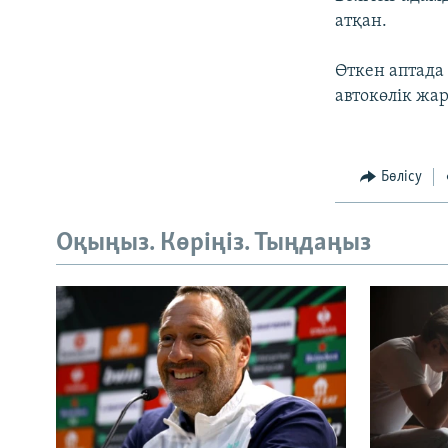
атқан.
Өткен аптада
автокөлік жа
Бөлісу
Оқыңыз. Көріңіз. Тыңдаңыз