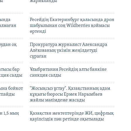
лы
жарияланды
нында
Ресейдің Екатеринбург қаласында дрон
талмаған
шабуылынан соң Wildberries қоймасы
өртенді
рудан оқ
Прокуратура журналист Александра
Алёхованың үкімін жеңілдетуді
сұраған
атысы бар
Ұлыбритания Ресейдің алты банкіне
кция салды
санкция салды
ына бойкот
"Жосықсыз ұстау". Қазақстанның адам
ртпайды
құқығы бюросы Ермек Нарымбаев
жайлы мәлімдеме жасады
 1,5 мың
Қазақстан мектептерінде ЖИ, цифрлық
қауіпсіздік пән ретінде оқытылады