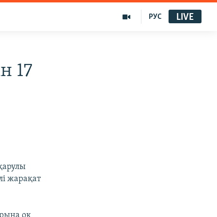
LIVE
РУС
н 17
қарулы
лі жарақат
арына оқ