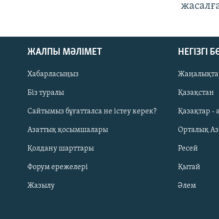
жасалғ
ЖАЛПЫ МӘЛІМЕТ
НЕГІЗГІ 
Хабарласыңыз
Жаңалықта
Біз туралы
Қазақстан
Русский
Сайтымыз бұғатталса не істеу керек?
Қазақтар - 
Азаттық қосымшалары
Орталық А
ЖАЗЫЛЫҢЫЗ
Қолдану шарттары
Ресей
Форум ережелері
Қытай
Жазылу
Әлем
Басқа тілдерде