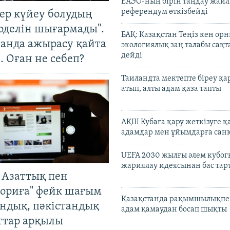
ЕАЭО-ның бірін таңдау жай
референдум өткізбейді
тер күйеу болудың
оделін шығармады".
БАҚ: Қазақстан Теңіз кен ор
танда ажырасу қайта
экологиялық заң талабы сақ
дейді
. Оған не себеп?
Таиландта мектепте біреу қа
атып, алты адам қаза тапты
АҚШ Кубаға қару жеткізуге қ
адамдар мен ұйымдарға сан
UEFA 2030 жылғы әлем кубог
жариялау идеясынан бас та
 Азаттық пен
ориға" фейк шағым
Қазақстанда рақымшылықпен
андық, пәкістандық
адам қамаудан босап шықты
ттар арқылы