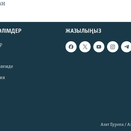
ан
БӨЛІМДЕР
ЖАЗЫЛЫҢЫЗ
р
әлемде
зия
Азат Еуропа / 