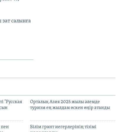
 зат салынға
і "Русская
Орталық Азия 2025 жылы әлемде
асын
туризм ең жылдам өскен өңір атанды
 пен
Білім грант иегерлерінің тізімі