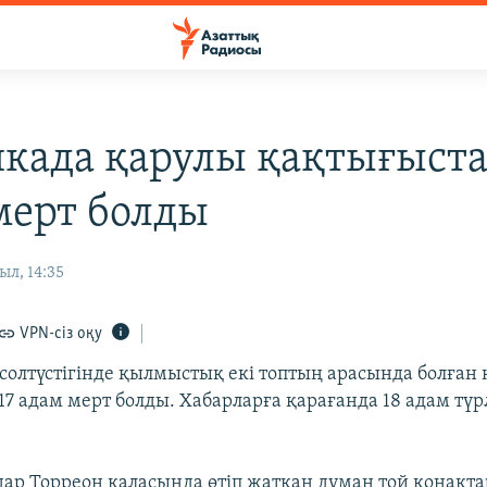
када қарулы қақтығыста
мерт болды
ыл, 14:35
VPN-сіз оқу
олтүстігінде қылмыстық екі топтың арасында болған 
17 адам мерт болды. Хабарларға қарағанда 18 адам түр
мдар Торреон қаласында өтіп жатқан думан той қонақт