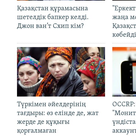
Қазақстан құрамасына
"Еркек
шетелдік бапкер келді.
жаңа м
Джон ван’т Схип кім?
Қазақс
көбейді
Түркімен әйелдерінің
OCCRP:
тағдыры: өз елінде де, жат
"Монит
жерде де құқығы
үндіст
қорғалмаған
аккаун