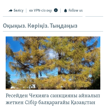
ЖАЗЫЛЫҢЫЗ
Бөлісу
VPN-сіз оқу
Follow us
Оқыңыз. Көріңіз. Тыңдаңыз
Басқа тілдерде
Ресейден Чехияға санкцияны айналып
жеткен Сібір балқарағайы Қазақстан