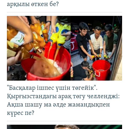
арқылы өткен бе?
"Басқалар ішпес үшін төгейік".
Қырғызстандағы арақ төгу челленджі:
Ақша шашу ма әлде жамандықпен
күрес пе?