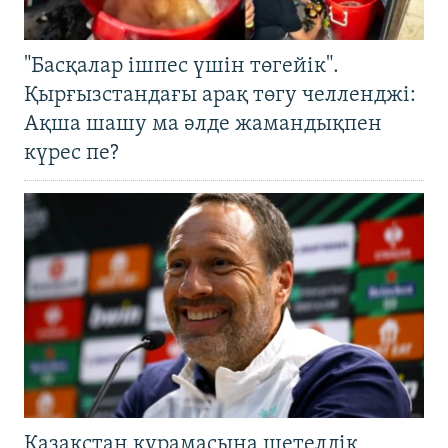
"Басқалар ішпес үшін төгейік".
Қырғызстандағы арақ төгу челленджі:
Ақша шашу ма әлде жамандықпен
күрес пе?
Қазақстан құрамасына шетелдік