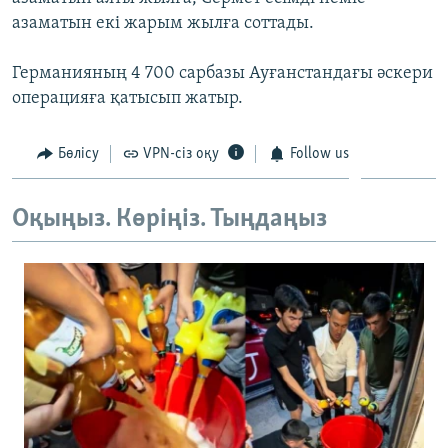
ЖАЗЫЛЫҢЫЗ
азаматын екі жарым жылға соттады.
Германияның 4 700 сарбазы Ауғанстандағы әскери
операцияға қатысып жатыр.
Басқа тілдерде
Бөлісу
VPN-сіз оқу
Follow us
Оқыңыз. Көріңіз. Тыңдаңыз