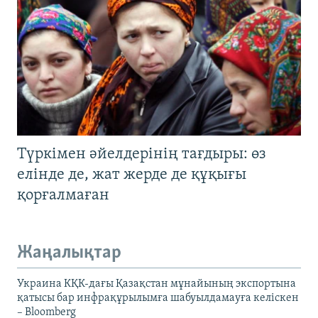
Түркімен әйелдерінің тағдыры: өз
елінде де, жат жерде де құқығы
қорғалмаған
Жаңалықтар
Украина КҚК-дағы Қазақстан мұнайының экспортына
қатысы бар инфрақұрылымға шабуылдамауға келіскен
– Bloomberg