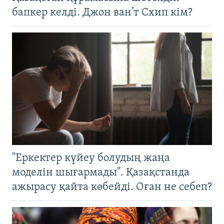
бапкер келді. Джон ван’т Схип кім?
"Еркектер күйеу болудың жаңа
моделін шығармады". Қазақстанда
ажырасу қайта көбейді. Оған не себеп?