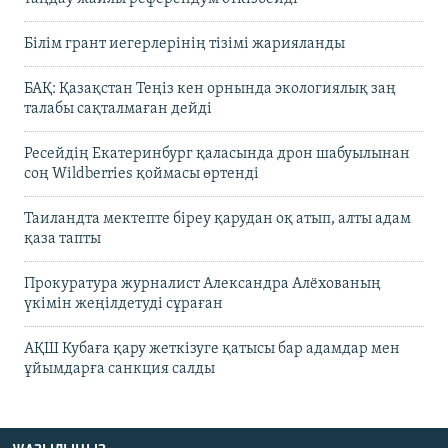
Білім грант иегерлерінің тізімі жарияланды
БАҚ: Қазақстан Теңіз кен орнында экологиялық заң
талабы сақталмаған дейді
Ресейдің Екатеринбург қаласында дрон шабуылынан
соң Wildberries қоймасы өртенді
Таиландта мектепте біреу қарудан оқ атып, алты адам
қаза тапты
Прокуратура журналист Александра Алёхованың
үкімін жеңілдетуді сұраған
АҚШ Кубаға қару жеткізуге қатысы бар адамдар мен
ұйымдарға санкция салды