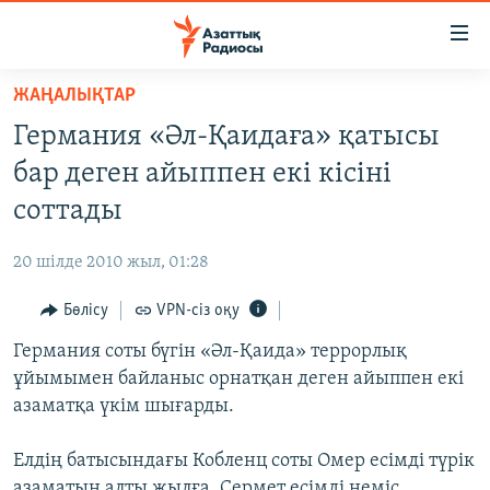
Accessibility
links
Skip
ЖАҢАЛЫҚТАР
to
ЖАҢАЛЫҚТАР
Германия «Әл-Қаидаға» қатысы
main
САЯСАТ
content
бар деген айыппен екі кісіні
AZATTYQTV
Skip
соттады
to
ҚАҢТАР ОҚИҒАСЫ
main
20 шілде 2010 жыл, 01:28
АДАМ ҚҰҚЫҚТАРЫ
Navigation
Skip
Бөлісу
VPN-сіз оқу
ӘЛЕУМЕТ
to
Германия соты бүгін «Әл-Қаида» террорлық
ӘЛЕМ
Search
ұйымымен байланыс орнатқан деген айыппен екі
АРНАЙЫ ЖОБАЛАР
азаматқа үкім шығарды.
Русский
Елдің батысындағы Кобленц соты Омер есімді түрік
азаматын алты жылға, Сермет есімді неміс