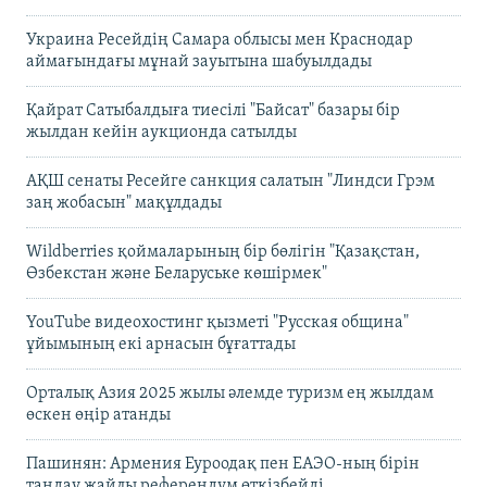
Украина Ресейдің Самара облысы мен Краснодар
аймағындағы мұнай зауытына шабуылдады
Қайрат Сатыбалдыға тиесілі "Байсат" базары бір
жылдан кейін аукционда сатылды
АҚШ сенаты Ресейге санкция салатын "Линдси Грэм
заң жобасын" мақұлдады
Wildberries қоймаларының бір бөлігін "Қазақстан,
Өзбекстан және Беларуське көшірмек"
YouTube видеохостинг қызметі "Русская община"
ұйымының екі арнасын бұғаттады
Орталық Азия 2025 жылы әлемде туризм ең жылдам
өскен өңір атанды
Пашинян: Армения Еуроодақ пен ЕАЭО-ның бірін
таңдау жайлы референдум өткізбейді