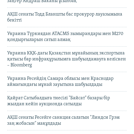
заңгер Андраш Баканы ұсынбақ
АҚШ сенаты Тодд Бланшты бас прокурор лауазымына
бекітті
Украина Түркиядан ATACMS зымырандары мен M270
қондырғыларын сатып алмақ
Украина КҚК-дағы Қазақстан мұнайының экспортына
қатысы бар инфрақұрылымға шабуылдамауға келіскен
– Bloomberg
Украина Ресейдің Самара облысы мен Краснодар
аймағындағы мұнай зауытына шабуылдады
Қайрат Сатыбалдыға тиесілі "Байсат" базары бір
жылдан кейін аукционда сатылды
АҚШ сенаты Ресейге санкция салатын "Линдси Грэм
заң жобасын" мақұлдады