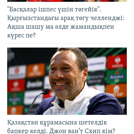
"Басқалар ішпес үшін төгейік".
Қырғызстандағы арақ төгу челленджі:
Ақша шашу ма әлде жамандықпен
күрес пе?
Қазақстан құрамасына шетелдік
бапкер келді. Джон ван’т Схип кім?