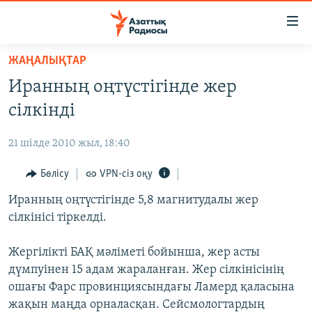
Accessibility
links
Skip
ЖАҢАЛЫҚТАР
to
ЖАҢАЛЫҚТАР
Иранның оңтүстігінде жер
main
САЯСАТ
content
сілкінді
AZATTYQTV
Skip
to
21 шілде 2010 жыл, 18:40
ҚАҢТАР ОҚИҒАСЫ
main
АДАМ ҚҰҚЫҚТАРЫ
Бөлісу
VPN-сіз оқу
Navigation
Skip
ӘЛЕУМЕТ
Иранның оңтүстігінде 5,8 магнитудалы жер
to
сілкінісі тіркелді.
ӘЛЕМ
Search
АРНАЙЫ ЖОБАЛАР
Жергілікті БАҚ мәліметі бойынша, жер асты
дүмпуінен 15 адам жараланған. Жер сілкінісінің
Русский
ошағы Фарс провинциясындағы Ламерд қаласына
жақын маңда орналасқан. Сейсмологтардың