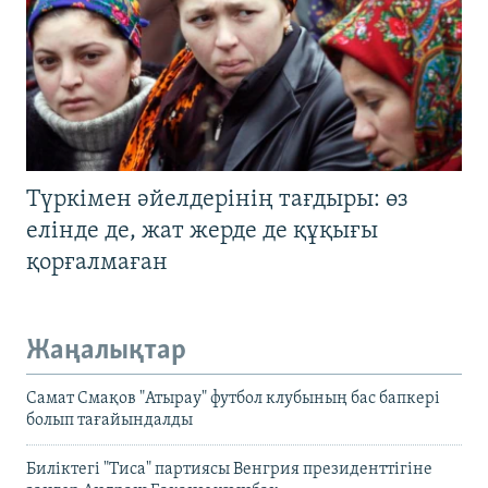
Түркімен әйелдерінің тағдыры: өз
елінде де, жат жерде де құқығы
қорғалмаған
Жаңалықтар
Самат Смақов "Атырау" футбол клубының бас бапкері
болып тағайындалды
Биліктегі "Тиса" партиясы Венгрия президенттігіне