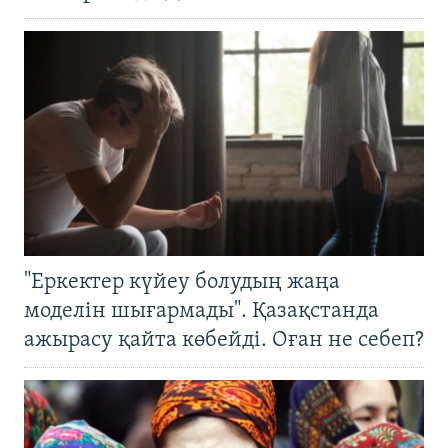
"Еркектер күйеу болудың жаңа
моделін шығармады". Қазақстанда
ажырасу қайта көбейді. Оған не себеп?