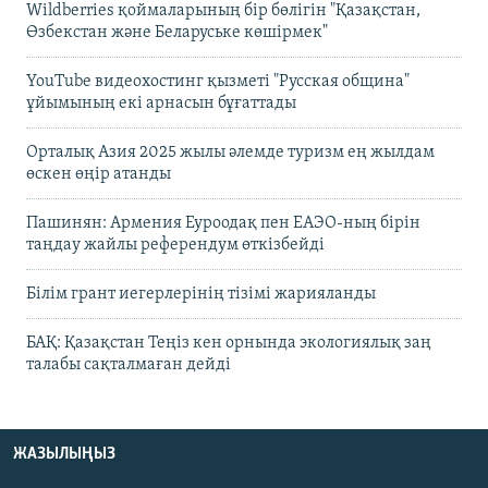
Wildberries қоймаларының бір бөлігін "Қазақстан,
Өзбекстан және Беларуське көшірмек"
YouTube видеохостинг қызметі "Русская община"
ұйымының екі арнасын бұғаттады
Орталық Азия 2025 жылы әлемде туризм ең жылдам
өскен өңір атанды
Пашинян: Армения Еуроодақ пен ЕАЭО-ның бірін
таңдау жайлы референдум өткізбейді
Білім грант иегерлерінің тізімі жарияланды
БАҚ: Қазақстан Теңіз кен орнында экологиялық заң
талабы сақталмаған дейді
ЖАЗЫЛЫҢЫЗ