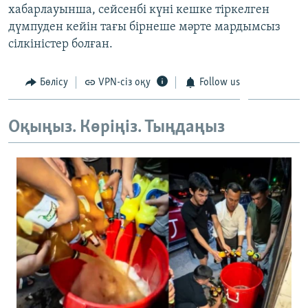
хабарлауынша, сейсенбі күні кешке тіркелген
ЖАЗЫЛЫҢЫЗ
дүмпуден кейін тағы бірнеше мәрте мардымсыз
сілкіністер болған.
Басқа тілдерде
Бөлісу
VPN-сіз оқу
Follow us
Оқыңыз. Көріңіз. Тыңдаңыз