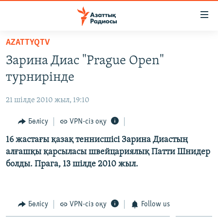
Accessibility
links
Skip
AZATTYQTV
to
ЖАҢАЛЫҚТАР
Зарина Диас "Prague Open"
main
САЯСАТ
content
турнирінде
AZATTYQTV
Skip
to
21 шілде 2010 жыл, 19:10
ҚАҢТАР ОҚИҒАСЫ
main
АДАМ ҚҰҚЫҚТАРЫ
Бөлісу
VPN-сіз оқу
Navigation
Skip
ӘЛЕУМЕТ
16 жастағы қазақ теннисшісі Зарина Диастың
to
алғашқы қарсыласы швейцариялық Патти Шнидер
ӘЛЕМ
Search
болды. Прага, 13 шілде 2010 жыл.
АРНАЙЫ ЖОБАЛАР
Русский
Бөлісу
VPN-сіз оқу
Follow us