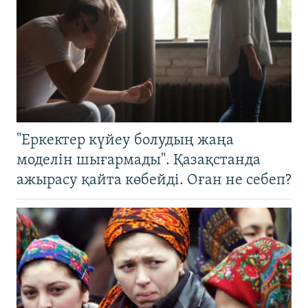
"Еркектер күйеу болудың жаңа
моделін шығармады". Қазақстанда
ажырасу қайта көбейді. Оған не себеп?