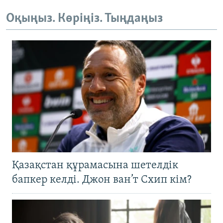
ЖАЗЫЛЫҢЫЗ
Оқыңыз. Көріңіз. Тыңдаңыз
Басқа тілдерде
Қазақстан құрамасына шетелдік
бапкер келді. Джон ван’т Схип кім?