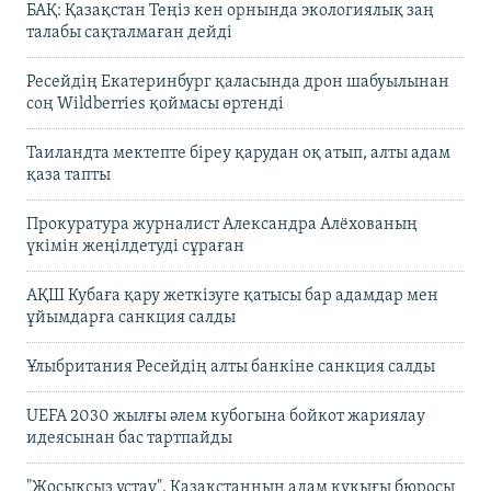
БАҚ: Қазақстан Теңіз кен орнында экологиялық заң
талабы сақталмаған дейді
Ресейдің Екатеринбург қаласында дрон шабуылынан
соң Wildberries қоймасы өртенді
Таиландта мектепте біреу қарудан оқ атып, алты адам
қаза тапты
Прокуратура журналист Александра Алёхованың
үкімін жеңілдетуді сұраған
АҚШ Кубаға қару жеткізуге қатысы бар адамдар мен
ұйымдарға санкция салды
Ұлыбритания Ресейдің алты банкіне санкция салды
UEFA 2030 жылғы әлем кубогына бойкот жариялау
идеясынан бас тартпайды
"Жосықсыз ұстау". Қазақстанның адам құқығы бюросы