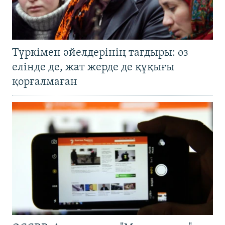
Түркімен әйелдерінің тағдыры: өз
елінде де, жат жерде де құқығы
қорғалмаған