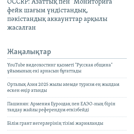
OCCRP: Азаттық пен "Мониториға"
фейк шағым үндістандық,
пәкістандық аккаунттар арқылы
жасалған
Жаңалықтар
YouTube видеохостинг қызметі "Русская община"
ұйымының екі арнасын бұғаттады
Орталық Азия 2025 жылы әлемде туризм ең жылдам
өскен өңір атанды
Пашинян: Армения Еуроодақ пен ЕАЭО-ның бірін
таңдау жайлы референдум өткізбейді
Білім грант иегерлерінің тізімі жарияланды