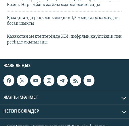
Ермек Нарымбаев жайлы мәлімдеме жасады
Қазақстанда рақымшылықпен 1,5 мың адам қамаудан
босап шықты
Қазақстан мектептерінде ЖИ, цифрлық қауіпсіздік пән
ретінде оқытылады
ЖАЗЫЛЫҢЫЗ
ЖАЛПЫ МӘЛІМЕТ
НЕГІЗГІ БӨЛІМДЕР
Азат Еуропа / Азаттық радиосы © 2026, Inc. | Барлық