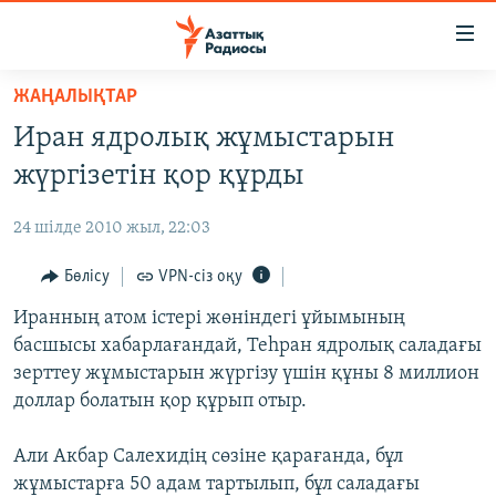
Accessibility
links
Skip
ЖАҢАЛЫҚТАР
to
ЖАҢАЛЫҚТАР
Иран ядролық жұмыстарын
main
САЯСАТ
content
жүргізетін қор құрды
AZATTYQTV
Skip
to
24 шілде 2010 жыл, 22:03
ҚАҢТАР ОҚИҒАСЫ
main
АДАМ ҚҰҚЫҚТАРЫ
Бөлісу
VPN-сіз оқу
Navigation
Skip
ӘЛЕУМЕТ
Иранның атом істері жөніндегі ұйымының
to
басшысы хабарлағандай, Теһран ядролық саладағы
ӘЛЕМ
Search
зерттеу жұмыстарын жүргізу үшін құны 8 миллион
АРНАЙЫ ЖОБАЛАР
доллар болатын қор құрып отыр.
Русский
Али Акбар Салехидің сөзіне қарағанда, бұл
жұмыстарға 50 адам тартылып, бұл саладағы