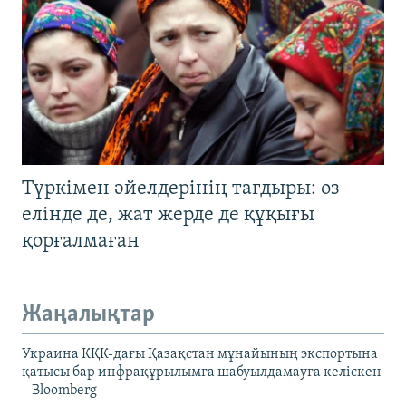
Түркімен әйелдерінің тағдыры: өз
елінде де, жат жерде де құқығы
қорғалмаған
Жаңалықтар
Украина КҚК-дағы Қазақстан мұнайының экспортына
қатысы бар инфрақұрылымға шабуылдамауға келіскен
– Bloomberg