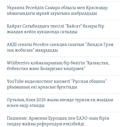
Украина Ресейдің Самара облысы мен Краснодар
аймағындағы мұнай зауытына шабуылдады
Қайрат Сатыбалдыға тиесілі "Байсат" базары бір
жылдан кейін аукционда сатылды
АҚШ сенаты Ресейге санкция салатын "Линдси Грэм
заң жобасын" мақұлдады
Wildberries қоймаларының бір бөлігін "Қазақстан,
Өзбекстан және Беларуське көшірмек"
YouTube видеохостинг қызметі "Русская община"
ұйымының екі арнасын бұғаттады
Орталық Азия 2025 жылы әлемде туризм ең жылдам
өскен өңір атанды
Пашинян: Армения Еуроодақ пен ЕАЭО-ның бірін
таңдау жайлы референдум өткізбейді