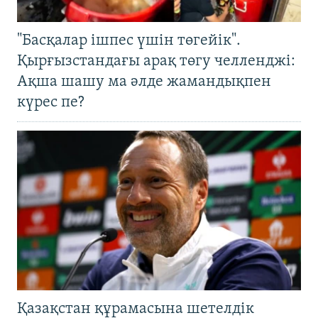
"Басқалар ішпес үшін төгейік".
Қырғызстандағы арақ төгу челленджі:
Ақша шашу ма әлде жамандықпен
күрес пе?
Қазақстан құрамасына шетелдік