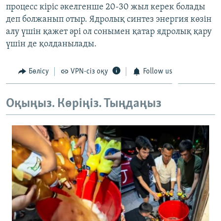
процесс кіріс әкелгенше 20-30 жыл керек болады
ЖАЗЫЛЫҢЫЗ
деп болжанып отыр. Ядролық синтез энергия көзін
алу үшін қажет әрі ол сонымен қатар ядролық қару
үшін де қолданылады.
Басқа тілдерде
Бөлісу
VPN-сіз оқу
Follow us
Оқыңыз. Көріңіз. Тыңдаңыз