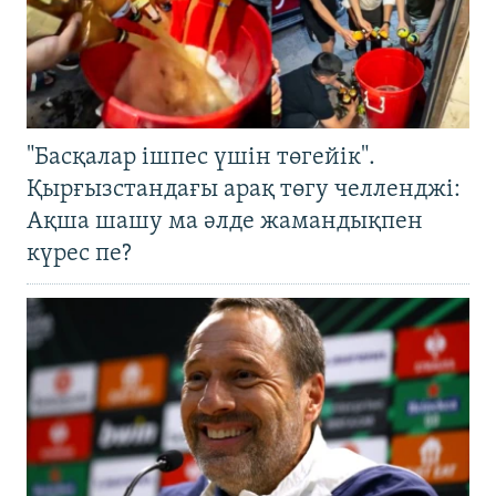
"Басқалар ішпес үшін төгейік".
Қырғызстандағы арақ төгу челленджі:
Ақша шашу ма әлде жамандықпен
күрес пе?