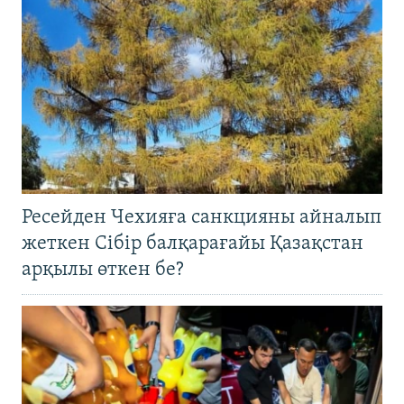
Ресейден Чехияға санкцияны айналып
жеткен Сібір балқарағайы Қазақстан
арқылы өткен бе?