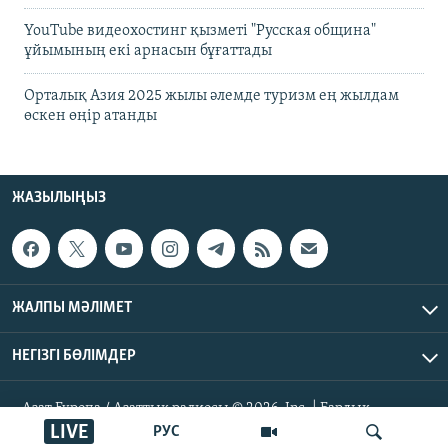
YouTube видеохостинг қызметі "Русская община"
ұйымының екі арнасын бұғаттады
Орталық Азия 2025 жылы әлемде туризм ең жылдам
өскен өңір атанды
ЖАЗЫЛЫҢЫЗ
ЖАЛПЫ МӘЛІМЕТ
НЕГІЗГІ БӨЛІМДЕР
Азат Еуропа / Азаттық радиосы © 2026, Inc. | Барлық
құқықтары қорғалған
LIVE
РУС