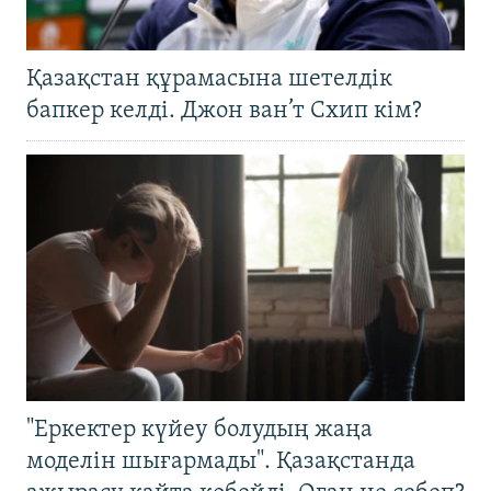
Қазақстан құрамасына шетелдік
бапкер келді. Джон ван’т Схип кім?
"Еркектер күйеу болудың жаңа
моделін шығармады". Қазақстанда