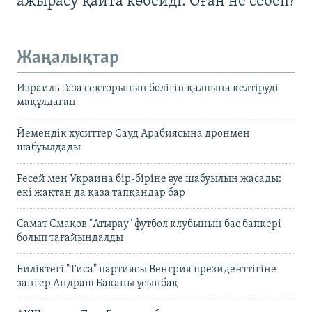
ажырасу қайта көбейді. Оған не себеп?
Жаңалықтар
Израиль Газа секторының бөлігін қалпына келтіруді
мақұлдаған
Йемендік хуситтер Сауд Арабиясына дронмен
шабуылдады
Ресей мен Украина бір-біріне әуе шабуылын жасады:
екі жақтан да қаза тапқандар бар
Самат Смақов "Атырау" футбол клубының бас бапкері
болып тағайындалды
Биліктегі "Тиса" партиясы Венгрия президенттігіне
заңгер Андраш Баканы ұсынбақ