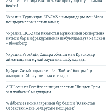
АҚШ сенаты Тодд Бланшты бас прокурор лауазымына
бекітті
Украина Түркиядан ATACMS зымырандары мен M270
қондырғыларын сатып алмақ
Украина КҚК-дағы Қазақстан мұнайының экспортына
қатысы бар инфрақұрылымға шабуылдамауға келіскен
– Bloomberg
Украина Ресейдің Самара облысы мен Краснодар
аймағындағы мұнай зауытына шабуылдады
Қайрат Сатыбалдыға тиесілі "Байсат" базары бір
жылдан кейін аукционда сатылды
АҚШ сенаты Ресейге санкция салатын "Линдси Грэм
заң жобасын" мақұлдады
Wildberries қоймаларының бір бөлігін "Қазақстан,
Өзбекстан және Беларуське көшірмек"