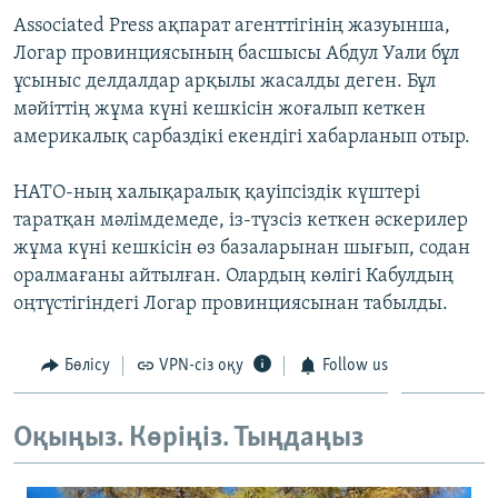
ЖАЗЫЛЫҢЫЗ
Associated Press ақпарат агенттігінің жазуынша,
Логар провинциясының басшысы Абдул Уали бұл
ұсыныс делдалдар арқылы жасалды деген. Бұл
мәйіттің жұма күні кешкісін жоғалып кеткен
Басқа тілдерде
америкалық сарбаздікі екендігі хабарланып отыр.
НАТО-ның халықаралық қауіпсіздік күштері
таратқан мәлімдемеде, із-түзсіз кеткен әскерилер
жұма күні кешкісін өз базаларынан шығып, содан
оралмағаны айтылған. Олардың көлігі Кабулдың
оңтүстігіндегі Логар провинциясынан табылды.
Бөлісу
VPN-сіз оқу
Follow us
Оқыңыз. Көріңіз. Тыңдаңыз