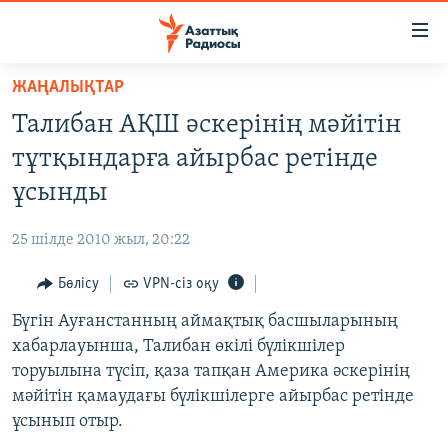
Accessibility
links
Skip
ЖАҢАЛЫҚТАР
to
ЖАҢАЛЫҚТАР
Талибан АҚШ әскерінің мәйітін
main
САЯСАТ
content
тұтқындарға айырбас ретінде
AZATTYQTV
Skip
ұсынды
to
ҚАҢТАР ОҚИҒАСЫ
main
25 шілде 2010 жыл, 20:22
АДАМ ҚҰҚЫҚТАРЫ
Navigation
Skip
Бөлісу
VPN-сіз оқу
ӘЛЕУМЕТ
to
Бүгін Ауғанстанның аймақтық басшыларының
ӘЛЕМ
Search
хабарлауынша, Талибан өкілі бүлікшілер
АРНАЙЫ ЖОБАЛАР
торуылына түсіп, қаза тапқан Америка әскерінің
мәйітін қамаудағы бүлікшілерге айырбас ретінде
Русский
ұсынып отыр.