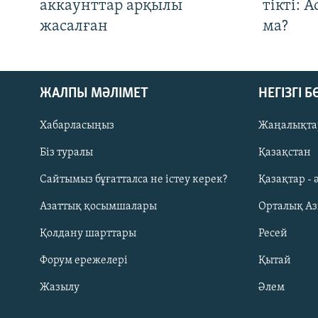
аккаунттар арқылы
тікті: 
жасалған
ма?
ЖАЛПЫ МӘЛІМЕТ
НЕГІЗГІ 
Хабарласыңыз
Жаңалықта
Біз туралы
Қазақстан
Русский
Сайтымыз бұғатталса не істеу керек?
Қазақтар - 
Азаттық қосымшалары
Орталық А
ЖАЗЫЛЫҢЫЗ
Қолдану шарттары
Ресей
Форум ережелері
Қытай
Жазылу
Әлем
Басқа тілдерде