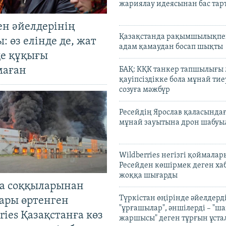
жариялау идеясынан бас та
ен әйелдерінің
Қазақстанда рақымшылықпен
: өз елінде де, жат
адам қамаудан босап шықты
де құқығы
маған
БАҚ: КҚК танкер тапшылығы
қауіпсіздікке бола мұнай тиеу
созуға мәжбүр
Ресейдің Ярослав қаласындағ
мұнай зауытына дрон шабуы
Wildberries негізгі қоймала
Ресейден көшірмек деген ха
жоққа шығарды
а соққыларынан
Түркістан өңірінде әйелдерді
ары өртенген
"ұрғашылар", әншілерді – "
ries Қазақстанға көз
жаршысы" деген тұрғын ұстал