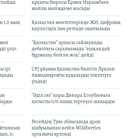
ртпайды
құқығы бюросы Ермек Нарымбаев
жайлы мәлімдеме жасады
 1,5 мың
Қазақстан мектептерінде ЖИ, цифрлық
қауіпсіздік пән ретінде оқытылады
 мен
"Қазақстан" арнасы сайлауалды
ді үзіп-
дебаттағы сауалнамада "ешқандай
бұрмалау болған жоқ" дейді
ы ірі
CPJ ұйымы Қазақстан билігін Лұқпан
лдады
Ахмедияровты қудалауды тоқтатуға
үндеді
рын
"Әділ сөз" қоры Динара Егеубаеваға
барды
қатысты істі ашық тергеуге шақырды
 –
Ресейдің Тула облысында дрон
шайтанның
шабуылынан кейін Wildberries
ып, іс
орталығы өртенді