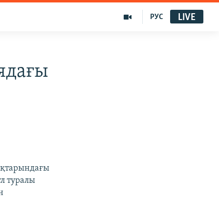
LIVE
РУС
ядағы
мақтарындағы
л туралы
н