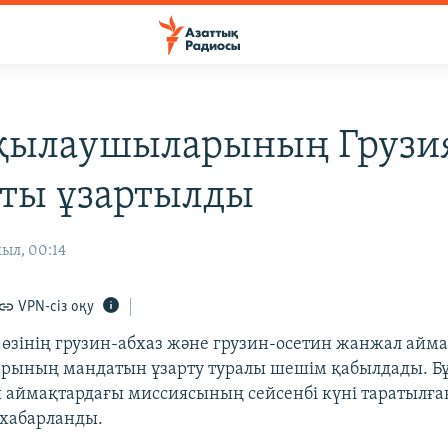
қылаушыларының Грузи
ты ұзартылды
ыл, 00:14
VPN-сіз оқу
 өзінің грузин-абхаз және грузин-осетин жанжал ай
рының мандатын ұзарту туралы шешім қабылдады. Бұ
аймақтардағы миссиясының сейсенбі күні таратылға
хабарланды.