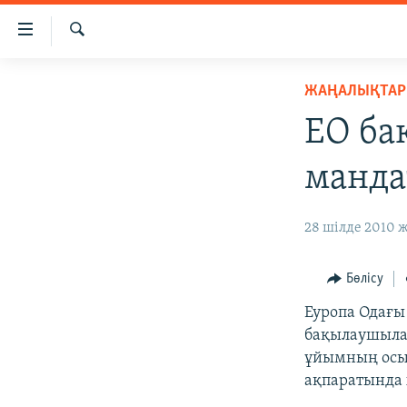
Accessibility
links
İздеу
Skip
ЖАҢАЛЫҚТАР
ЖАҢАЛЫҚТАР
to
САЯСАТ
main
ЕО ба
content
AZATTYQTV
Skip
манда
ҚАҢТАР ОҚИҒАСЫ
to
main
АДАМ ҚҰҚЫҚТАРЫ
28 шілде 2010 ж
Navigation
ӘЛЕУМЕТ
Skip
to
ӘЛЕМ
Бөлісу
Search
АРНАЙЫ ЖОБАЛАР
Еуропа Одағы
бақылаушыла
ұйымның осы 
ақпаратында 