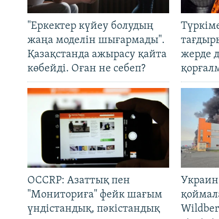
"Еркектер күйеу болудың
Түркім
жаңа моделін шығармады".
тағдыры
Қазақстанда ажырасу қайта
жерде 
көбейді. Оған не себеп?
қорғал
OCCRP: Азаттық пен
Украин
"Мониториға" фейк шағым
қоймал
үндістандық, пәкістандық
Wildber