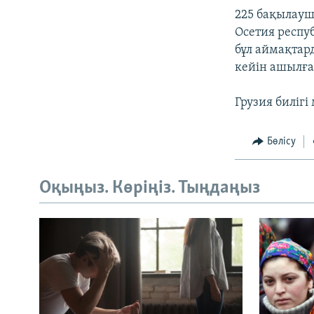
225 бақылауш
Осетия респ
бұл аймақтар
кейін ашылға
Грузия биліг
Бөлісу
Оқыңыз. Көріңіз. Тыңдаңыз