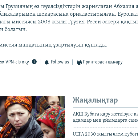
ы Грузияның өз тәуелсіздіктерін жариялаған Абхазия 
убликаларымен шекарасына орналастырылған. Еуропа
дағы миссиясы 2008 жылы Грузия-Ресей әскери қақт
н болатын.
і миссия мандатының ұзартылуын құптады.
VPN-сіз оқу
Follow us
Принтерден шығару
Жаңалықтар
АҚШ Кубаға қару жеткізуге қ
адамдар мен ұйымдарға сан
UEFA 2030 жылғы әлем кубог