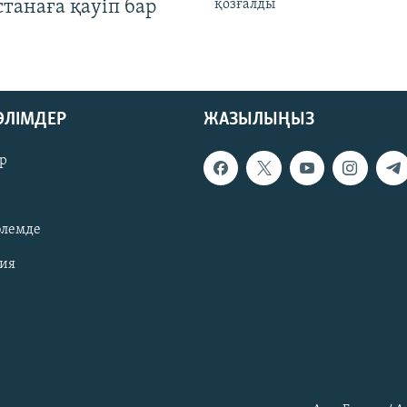
Астанаға қауіп бар
қозғалды
БӨЛІМДЕР
ЖАЗЫЛЫҢЫЗ
р
әлемде
зия