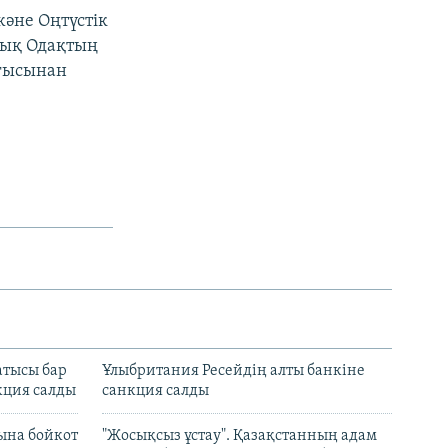
және Оңтүстік
лық Одақтың
ығысынан
атысы бар
Ұлыбритания Ресейдің алты банкіне
кция салды
санкция салды
ына бойкот
"Жосықсыз ұстау". Қазақстанның адам