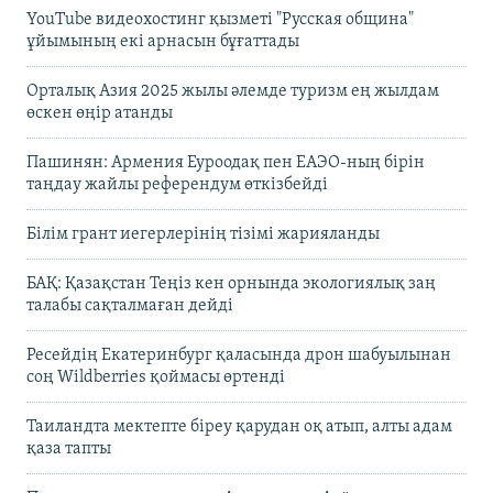
YouTube видеохостинг қызметі "Русская община"
ұйымының екі арнасын бұғаттады
Орталық Азия 2025 жылы әлемде туризм ең жылдам
өскен өңір атанды
Пашинян: Армения Еуроодақ пен ЕАЭО-ның бірін
таңдау жайлы референдум өткізбейді
Білім грант иегерлерінің тізімі жарияланды
БАҚ: Қазақстан Теңіз кен орнында экологиялық заң
талабы сақталмаған дейді
Ресейдің Екатеринбург қаласында дрон шабуылынан
соң Wildberries қоймасы өртенді
Таиландта мектепте біреу қарудан оқ атып, алты адам
қаза тапты