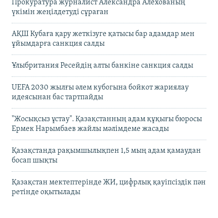
Прокуратура журналист Александра Алёхованың
үкімін жеңілдетуді сұраған
АҚШ Кубаға қару жеткізуге қатысы бар адамдар мен
ұйымдарға санкция салды
Ұлыбритания Ресейдің алты банкіне санкция салды
UEFA 2030 жылғы әлем кубогына бойкот жариялау
идеясынан бас тартпайды
"Жосықсыз ұстау". Қазақстанның адам құқығы бюросы
Ермек Нарымбаев жайлы мәлімдеме жасады
Қазақстанда рақымшылықпен 1,5 мың адам қамаудан
босап шықты
Қазақстан мектептерінде ЖИ, цифрлық қауіпсіздік пән
ретінде оқытылады