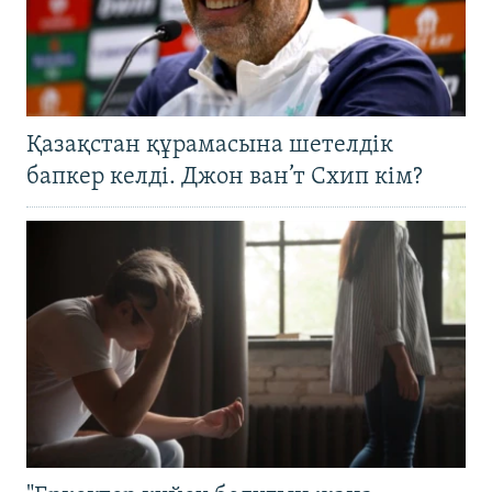
Қазақстан құрамасына шетелдік
бапкер келді. Джон ван’т Схип кім?