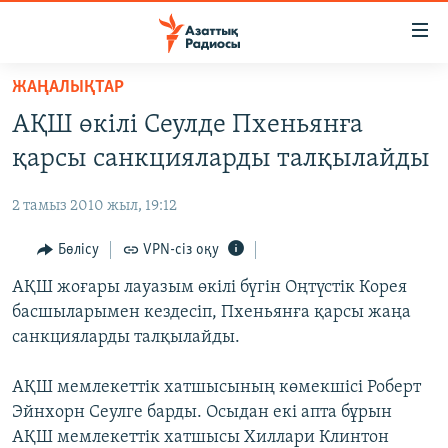
Accessibility
links
Skip
ЖАҢАЛЫҚТАР
to
ЖАҢАЛЫҚТАР
АҚШ өкілі Сеулде Пхеньянға
main
САЯСАТ
content
қарсы санкцияларды талқылайды
AZATTYQTV
Skip
to
2 тамыз 2010 жыл, 19:12
ҚАҢТАР ОҚИҒАСЫ
main
АДАМ ҚҰҚЫҚТАРЫ
Бөлісу
VPN-сіз оқу
Navigation
Skip
ӘЛЕУМЕТ
АҚШ жоғары лауазым өкілі бүгін Оңтүстік Корея
to
басшыларымен кездесіп, Пхеньянға қарсы жаңа
ӘЛЕМ
Search
санкцияларды талқылайды.
АРНАЙЫ ЖОБАЛАР
АҚШ мемлекеттік хатшысының көмекшісі Роберт
Русский
Эйнхорн Сеулге барды. Осыдан екі апта бұрын
АҚШ мемлекеттік хатшысы Хиллари Клинтон