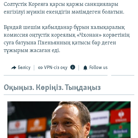
Солтүстік Кореяға қарсы қаржы санкциялары
ЖАЗЫЛЫҢЫЗ
енгізілуі мүмкін екендігін мәлімдеген болатын.
Бұндай шешім қабылданар бұрын халықаралық
Басқа тілдерде
комиссия оңтүстік кореялық «Чхонан» корветінің
суға батуына Пхеньянның қатысы бар деген
тұжырым жасаған еді.
Бөлісу
VPN-сіз оқу
Follow us
Оқыңыз. Көріңіз. Тыңдаңыз