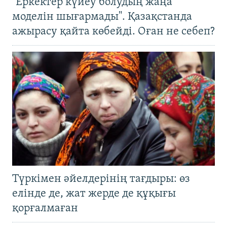
"Еркектер күйеу болудың жаңа
моделін шығармады". Қазақстанда
ажырасу қайта көбейді. Оған не себеп?
Түркімен әйелдерінің тағдыры: өз
елінде де, жат жерде де құқығы
қорғалмаған