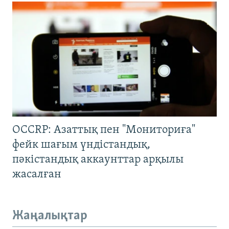
OCCRP: Азаттық пен "Мониториға"
фейк шағым үндістандық,
пәкістандық аккаунттар арқылы
жасалған
Жаңалықтар