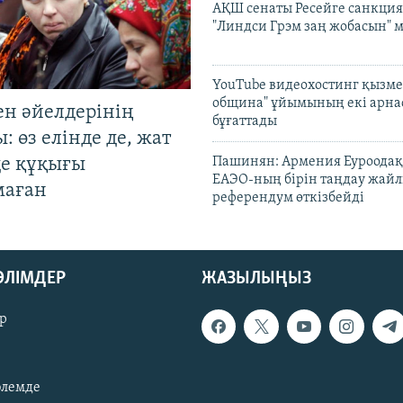
АҚШ сенаты Ресейге санкция
"Линдси Грэм заң жобасын" 
YouTube видеохостинг қызмет
община" ұйымының екі арн
ен әйелдерінің
бұғаттады
: өз елінде де, жат
де құқығы
Пашинян: Армения Еуроодақ
ЕАЭО-ның бірін таңдау жай
маған
референдум өткізбейді
БӨЛІМДЕР
ЖАЗЫЛЫҢЫЗ
р
әлемде