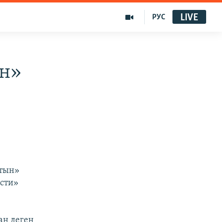
LIVE
РУС
ын»
лтын»
ости»
ан деген