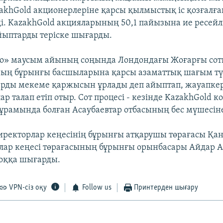
zakhGold акционерлеріне қарсы қылмыстық іс қозғалғ
ді. KazakhGold акцияларының 50,1 пайызына ие ресей
айыптарды теріске шығарды.
о» маусым айының соңында Лондондағы Жоғарғы сотқ
ң бұрынғы басшыларына қарсы азаматтық шағым түс
рды мекеме қаржысын ұрлады деп айыптап, жауапке
р талап етіп отыр. Сот процесі - кезінде KazakhGold 
рамында болған Асаубаевтар отбасының бес мүшесін
иректорлар кеңесінің бұрынғы атқарушы төрағасы Қан
лар кеңесі төрағасының бұрынғы орынбасары Айдар А
оққа шығарды.
VPN-сіз оқу
Follow us
Принтерден шығару