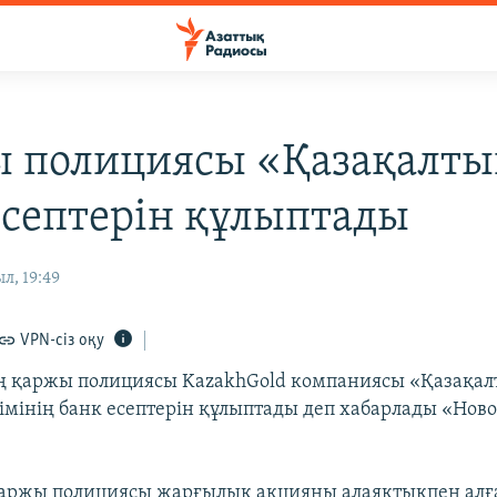
 полициясы «Қазақалт
есептерін құлыптады
л, 19:49
VPN-сіз оқу
ң қаржы полициясы KazakhGold компаниясы «Қазақа
лімінің банк есептерін құлыптады деп хабарлады «Нов
қаржы полициясы жарғылық акцияны алаяқтықпен алғ