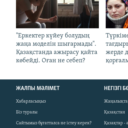
"Еркектер күйеу болудың
Түркім
жаңа моделін шығармады".
тағдыры
Қазақстанда ажырасу қайта
жерде 
көбейді. Оған не себеп?
қорғал
ЖАЛПЫ МӘЛІМЕТ
НЕГІЗГІ 
Хабарласыңыз
Жаңалықта
Біз туралы
Қазақстан
Русский
Сайтымыз бұғатталса не істеу керек?
Қазақтар - 