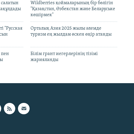
 салатын
Wildberries қоймаларының бір бөлігін
мақұлдады
"Қазақстан, Өзбекстан және Беларуське
көшірмек"
і "Русская
Орталық Азия 2025 жылы әлемде
асын
туризм ең жылдам өскен өңір атанды
 пен
Білім грант иегерлерінің тізімі
лы
жарияланды