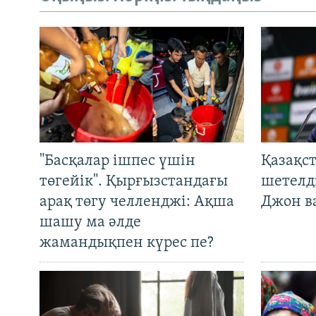
"Басқалар ішпес үшін
Қазақс
төгейік". Қырғызстандағы
шетелді
арақ төгу челленджі: Ақша
Джон ва
шашу ма әлде
жамандықпен күрес пе?