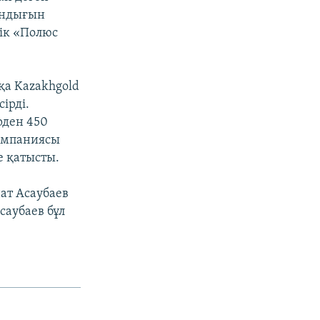
андығын
лік «Полюс
а Kazakhgold
ірді.
рден 450
компаниясы
е қатысты.
ат Асаубаев
саубаев бұл