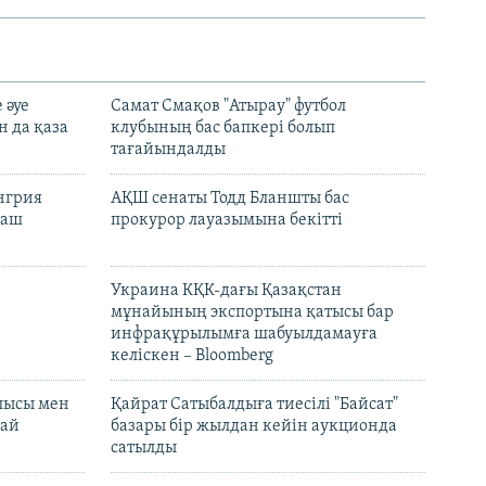
 әуе
Самат Смақов "Атырау" футбол
н да қаза
клубының бас бапкері болып
тағайындалды
енгрия
АҚШ сенаты Тодд Бланшты бас
раш
прокурор лауазымына бекітті
Украина КҚК-дағы Қазақстан
мұнайының экспортына қатысы бар
инфрақұрылымға шабуылдамауға
келіскен – Bloomberg
лысы мен
Қайрат Сатыбалдыға тиесілі "Байсат"
най
базары бір жылдан кейін аукционда
сатылды