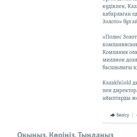
күдікпен, Ka
хабарлаған е
Золото» бұл 
«Полюс Золот
компаниясыны
Компания ола
миллион долла
басшылығы құ
KazakhGold д
пен директор
айыптарды ж
Бөлісу
Оқыңыз. Көріңіз. Тыңдаңыз