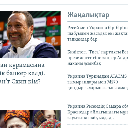
Жаңалықтар
Ресей мен Украина бір-біріне
шабуылын жасады: екі жақта
тапқандар бар
Биліктегі "Тиса" партиясы В
президенттігіне заңгер Анд
Баканы ұсынбақ
тан құрамасына
к бапкер келді.
Украина Түркиядан ATACMS
н’т Схип кім?
зымырандары мен M270
қондырғыларын сатып алмақ
Украина Ресейдің Самара об
Краснодар аймағындағы мұ
зауытына шабуылдады