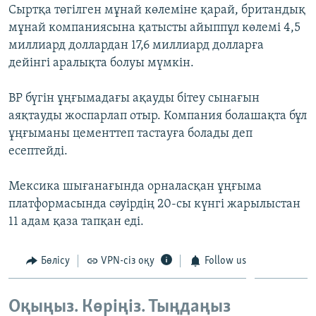
Сыртқа төгілген мұнай көлеміне қарай, британдық
ЖАЗЫЛЫҢЫЗ
мұнай компаниясына қатысты айыппұл көлемі 4,5
миллиард доллардан 17,6 миллиард долларға
дейінгі аралықта болуы мүмкін.
Басқа тілдерде
BP бүгін ұңғымадағы ақауды бітеу сынағын
аяқтауды жоспарлап отыр. Компания болашақта бұл
ұңғыманы цементтеп тастауға болады деп
есептейді.
Мексика шығанағында орналасқан ұңғыма
платформасында сәуірдің 20-сы күнгі жарылыстан
11 адам қаза тапқан еді.
Бөлісу
VPN-сіз оқу
Follow us
Оқыңыз. Көріңіз. Тыңдаңыз