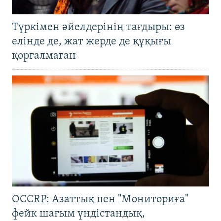
Түркімен әйелдерінің тағдыры: өз
елінде де, жат жерде де құқығы
қорғалмаған
OCCRP: Азаттық пен "Мониториға"
фейк шағым үндістандық,