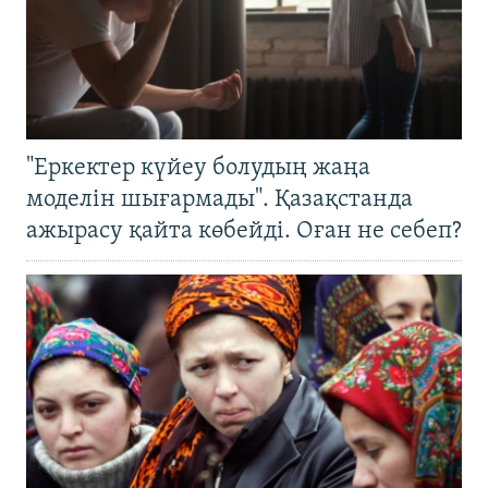
"Еркектер күйеу болудың жаңа
моделін шығармады". Қазақстанда
ажырасу қайта көбейді. Оған не себеп?