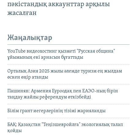
пәкістандық аккаунттар арқылы
жасалған
Жаңалықтар
YouTube видеохостинг қызметі "Русская община"
ұйымының екі арнасын бұғаттады
Орталық Азия 2025 жылы әлемде туризм ең жылдам
өскен өңір атанды
Пашинян: Армения Еуроодақ пен ЕАЭО-ның бірін
таңдау жайлы референдум өткізбейді
Білім грант иегерлерінің тізімі жарияланды
БАҚ: Қазақстан "Теңізшевройлға" экологиялық талап
қойды