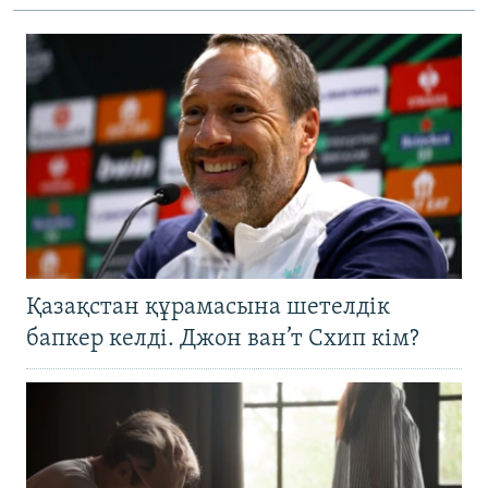
Қазақстан құрамасына шетелдік
бапкер келді. Джон ван’т Схип кім?