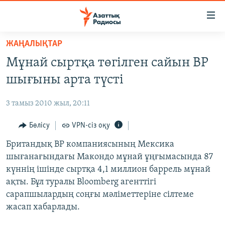
Accessibility
links
Skip
ЖАҢАЛЫҚТАР
to
ЖАҢАЛЫҚТАР
Мұнай сыртқа төгілген сайын BP
main
САЯСАТ
content
шығыны арта түсті
AZATTYQTV
Skip
to
3 тамыз 2010 жыл, 20:11
ҚАҢТАР ОҚИҒАСЫ
main
АДАМ ҚҰҚЫҚТАРЫ
Бөлісу
VPN-сіз оқу
Navigation
Skip
ӘЛЕУМЕТ
Британдық BP компаниясының Мексика
to
шығанағындағы Макондо мұнай ұңғымасында 87
ӘЛЕМ
Search
күннің ішінде сыртқа 4,1 миллион баррель мұнай
АРНАЙЫ ЖОБАЛАР
ақты. Бұл туралы Bloomberg агенттігі
сарапшылардың соңғы мәліметтеріне сілтеме
Русский
жасап хабарлады.