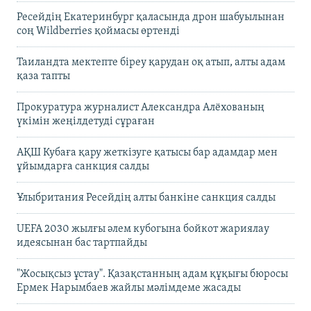
Ресейдің Екатеринбург қаласында дрон шабуылынан
соң Wildberries қоймасы өртенді
Таиландта мектепте біреу қарудан оқ атып, алты адам
қаза тапты
Прокуратура журналист Александра Алёхованың
үкімін жеңілдетуді сұраған
АҚШ Кубаға қару жеткізуге қатысы бар адамдар мен
ұйымдарға санкция салды
Ұлыбритания Ресейдің алты банкіне санкция салды
UEFA 2030 жылғы әлем кубогына бойкот жариялау
идеясынан бас тартпайды
"Жосықсыз ұстау". Қазақстанның адам құқығы бюросы
Ермек Нарымбаев жайлы мәлімдеме жасады