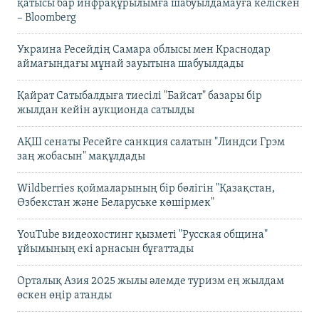
қатысы бар инфрақұрылымға шабуылдамауға келіскен
– Bloomberg
Украина Ресейдің Самара облысы мен Краснодар
аймағындағы мұнай зауытына шабуылдады
Қайрат Сатыбалдыға тиесілі "Байсат" базары бір
жылдан кейін аукционда сатылды
АҚШ сенаты Ресейге санкция салатын "Линдси Грэм
заң жобасын" мақұлдады
Wildberries қоймаларының бір бөлігін "Қазақстан,
Өзбекстан және Беларуське көшірмек"
YouTube видеохостинг қызметі "Русская община"
ұйымының екі арнасын бұғаттады
Орталық Азия 2025 жылы әлемде туризм ең жылдам
өскен өңір атанды