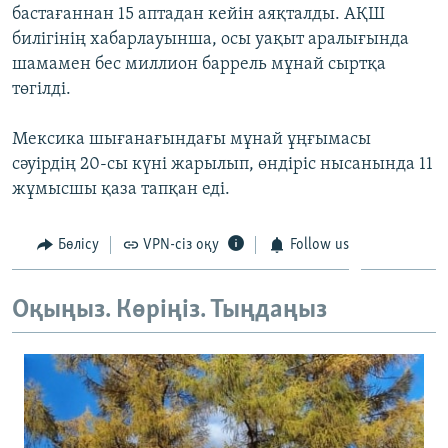
бастағаннан 15 аптадан кейін аяқталды. АҚШ
ЖАЗЫЛЫҢЫЗ
билігінің хабарлауынша, осы уақыт аралығында
шамамен бес миллион баррель мұнай сыртқа
төгілді.
Басқа тілдерде
Мексика шығанағындағы мұнай ұңғымасы
сәуірдің 20-сы күні жарылып, өндіріс нысанында 11
жұмысшы қаза тапқан еді.
Бөлісу
VPN-сіз оқу
Follow us
Оқыңыз. Көріңіз. Тыңдаңыз