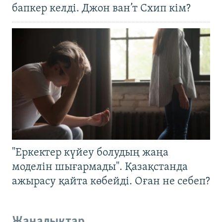
бапкер келді. Джон ван’т Схип кім?
"Еркектер күйеу болудың жаңа
моделін шығармады". Қазақстанда
ажырасу қайта көбейді. Оған не себеп?
Жаңалықтар