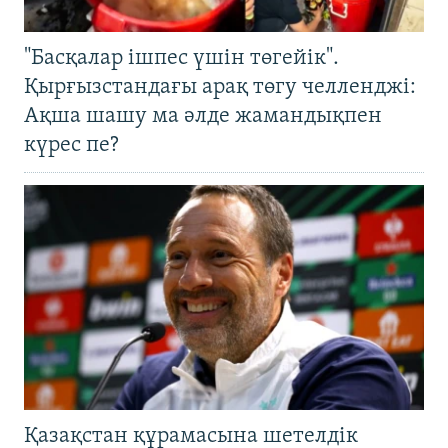
"Басқалар ішпес үшін төгейік".
Қырғызстандағы арақ төгу челленджі:
Ақша шашу ма әлде жамандықпен
күрес пе?
Қазақстан құрамасына шетелдік