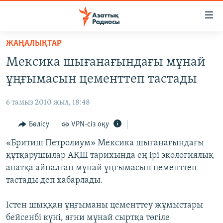
Accessibility
links
Skip
ЖАҢАЛЫҚТАР
to
ЖАҢАЛЫҚТАР
Мексика шығанағындағы мұнай
main
САЯСАТ
content
ұңғымасын цементтеп тастады
AZATTYQTV
Skip
to
6 тамыз 2010 жыл, 18:48
ҚАҢТАР ОҚИҒАСЫ
main
АДАМ ҚҰҚЫҚТАРЫ
Бөлісу
VPN-сіз оқу
Navigation
Skip
ӘЛЕУМЕТ
«Бритиш Петролиум» Мексика шығанағындағы
to
құтқарушылар АҚШ тарихында ең ірі экологиялық
ӘЛЕМ
Search
апатқа айналған мұнай ұңғымасын цементтеп
АРНАЙЫ ЖОБАЛАР
тастады деп хабарлады.
Русский
Істен шыққан ұңғыманы цементтеу жұмыстары
бейсенбі күні, яғни мұнай сыртқа төгіле