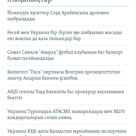
Йемендік хуситтер Сауд Арабиясына дронмен
шабуылдады
Ресей мен Украина бір-біріне әуе шабуылын жасады:
екі жақтан да қаза тапқандар бар
Самат Смақов "Атырау" футбол клубының бас бапкері
болып тағайындалды
Биліктегі "Тиса" партиясы Венгрия президенттігіне
заңгер Андраш Баканы ұсынбақ
АҚШ сенаты Тодд Бланшты бас прокурор лауазымына
бекітті
Украина Түркиядан ATACMS зымырандары мен M270
қондырғыларын сатып алмақ
Украина КҚК-дағы Қазақстан мұнайының экспортына