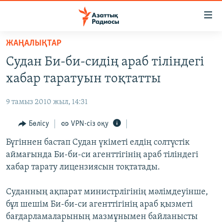
Accessibility
links
Skip
ЖАҢАЛЫҚТАР
to
ЖАҢАЛЫҚТАР
Судан Би-би-сидің араб тіліндегі
main
САЯСАТ
content
хабар таратуын тоқтатты
AZATTYQTV
Skip
to
9 тамыз 2010 жыл, 14:31
ҚАҢТАР ОҚИҒАСЫ
main
АДАМ ҚҰҚЫҚТАРЫ
Бөлісу
VPN-сіз оқу
Navigation
Skip
ӘЛЕУМЕТ
Бүгіннен бастап Судан үкіметі елдің солтүстік
to
аймағында Би-би-си агенттігінің араб тіліндегі
ӘЛЕМ
Search
хабар тарату лицензиясын тоқтатады.
АРНАЙЫ ЖОБАЛАР
Суданның ақпарат министрлігінің мәлімдеуінше,
Русский
бұл шешім Би-би-си агенттігінің араб қызметі
бағдарламаларының мазмұнымен байланысты