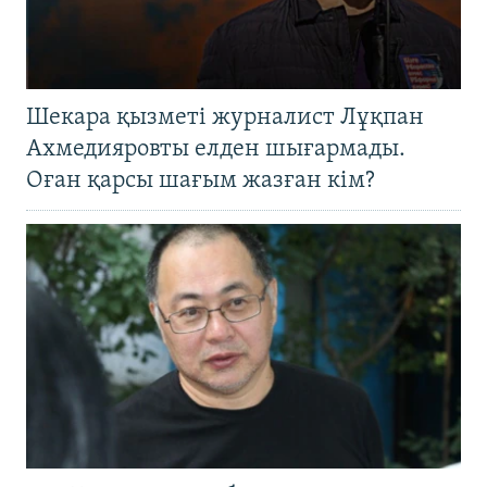
Шекара қызметі журналист Лұқпан
Ахмедияровты елден шығармады.
Оған қарсы шағым жазған кім?