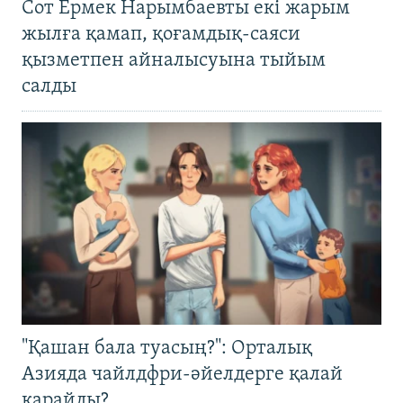
Сот Ермек Нарымбаевты екі жарым
жылға қамап, қоғамдық-саяси
қызметпен айналысуына тыйым
салды
"Қашан бала туасың?": Орталық
Азияда чайлдфри-әйелдерге қалай
қарайды?