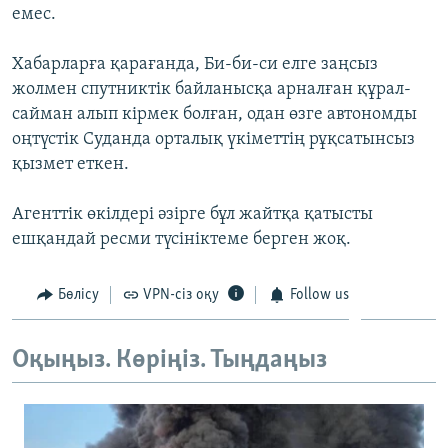
емес.
ЖАЗЫЛЫҢЫЗ
Хабарларға қарағанда, Би-би-си елге заңсыз
жолмен спутниктік байланысқа арналған құрал-
Басқа тілдерде
сайман алып кірмек болған, одан өзге автономды
оңтүстік Суданда орталық үкіметтің рұқсатынсыз
қызмет еткен.
Агенттік өкілдері әзірге бұл жайтқа қатысты
ешқандай ресми түсініктеме берген жоқ.
Бөлісу
VPN-сіз оқу
Follow us
Оқыңыз. Көріңіз. Тыңдаңыз