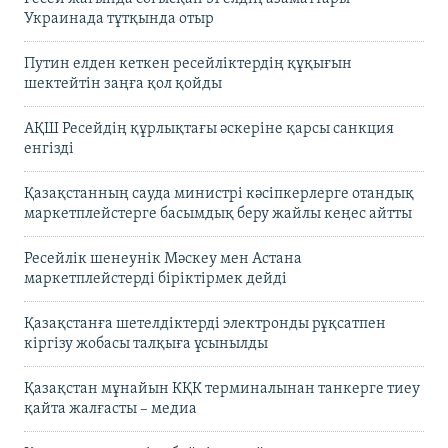
Украинада тұтқында отыр
Путин елден кеткен ресейліктердің құқығын
шектейтін заңға қол қойды
АҚШ Ресейдің құрлықтағы әскеріне қарсы санкция
енгізді
Қазақстанның сауда министрі кәсіпкерлерге отандық
маркетплейстерге басымдық беру жайлы кеңес айтты
Ресейлік шенеунік Мәскеу мен Астана
маркетплейстерді біріктірмек дейді
Қазақстанға шетелдіктерді электронды рұқсатпен
кіргізу жобасы талқыға ұсынылды
Қазақстан мұнайын КҚК терминалынан танкерге тиеу
қайта жалғасты – медиа