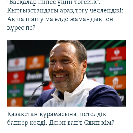
"Басқалар ішпес үшін төгейік".
Қырғызстандағы арақ төгу челленджі:
Ақша шашу ма әлде жамандықпен
күрес пе?
Қазақстан құрамасына шетелдік
бапкер келді. Джон ван’т Схип кім?