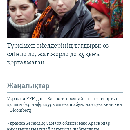
Түркімен әйелдерінің тағдыры: өз
елінде де, жат жерде де құқығы
қорғалмаған
Жаңалықтар
Украина КҚК-дағы Қазақстан мұнайының экспортына
қатысы бар инфрақұрылымға шабуылдамауға келіскен
– Bloomberg
Украина Ресейдің Самара облысы мен Краснодар
аймағындағы мұнай зауытына шабуылдады