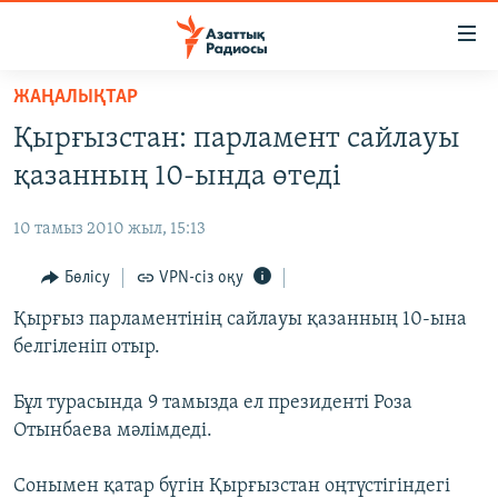
Accessibility
links
Skip
ЖАҢАЛЫҚТАР
to
ЖАҢАЛЫҚТАР
Қырғызстан: парламент сайлауы
main
САЯСАТ
content
қазанның 10-ында өтеді
AZATTYQTV
Skip
to
10 тамыз 2010 жыл, 15:13
ҚАҢТАР ОҚИҒАСЫ
main
АДАМ ҚҰҚЫҚТАРЫ
Бөлісу
VPN-сіз оқу
Navigation
Skip
ӘЛЕУМЕТ
Қырғыз парламентінің сайлауы қазанның 10-ына
to
белгіленіп отыр.
ӘЛЕМ
Search
АРНАЙЫ ЖОБАЛАР
Бұл турасында 9 тамызда ел президенті Роза
Отынбаева мәлімдеді.
Русский
Сонымен қатар бүгін Қырғызстан оңтүстігіндегі