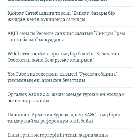
Қайрат Сатыбалдыға тиесілі "Байсат" базары бір
жылдан кейін аукционда сатылды
АҚШ сенаты Ресейге санкция салатын "Линдси Грэм
заң жобасын" мақұлдады
Wildberries қоймаларының бір бөлігін "Қазақстан,
Өзбекстан және Беларуське көшірмек"
YouTube видеохостинг қызметі "Русская община"
ұйымының екі арнасын бұғаттады
Орталық Азия 2025 жылы әлемде туризм ең жылдам
өскен өңір атанды
Пашинян: Армения Еуроодақ пен ЕАЭО-ның бірін
таңдау жайлы референдум өткізбейді
Білім грант иегерлерінің тізімі жарияланды