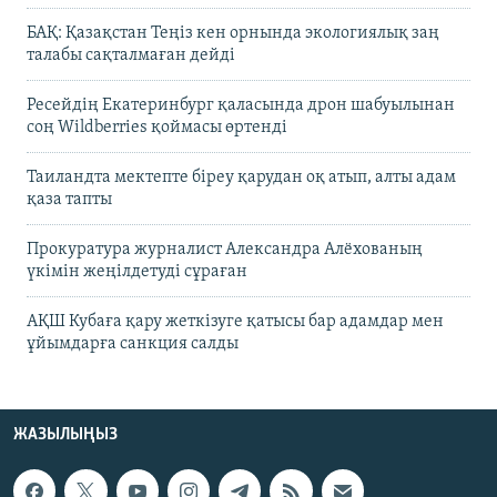
БАҚ: Қазақстан Теңіз кен орнында экологиялық заң
талабы сақталмаған дейді
Ресейдің Екатеринбург қаласында дрон шабуылынан
соң Wildberries қоймасы өртенді
Таиландта мектепте біреу қарудан оқ атып, алты адам
қаза тапты
Прокуратура журналист Александра Алёхованың
үкімін жеңілдетуді сұраған
АҚШ Кубаға қару жеткізуге қатысы бар адамдар мен
ұйымдарға санкция салды
ЖАЗЫЛЫҢЫЗ