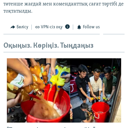
төтенше жағдай мен коменданттық сағат тәртібі де
ЖАЗЫЛЫҢЫЗ
тоқтатылды.
Бөлісу
VPN-сіз оқу
Follow us
Басқа тілдерде
Оқыңыз. Көріңіз. Тыңдаңыз