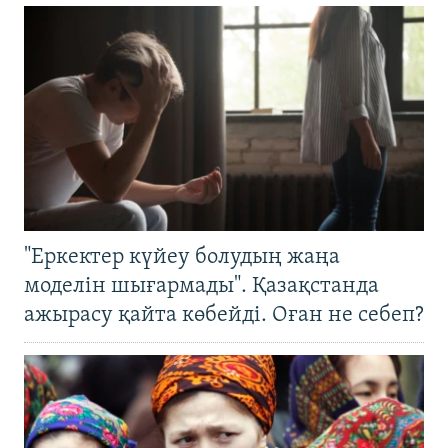
"Еркектер күйеу болудың жаңа
моделін шығармады". Қазақстанда
ажырасу қайта көбейді. Оған не себеп?