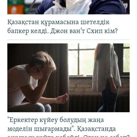
Қазақстан құрамасына шетелдік
бапкер келді. Джон ван’т Схип кім?
"Еркектер күйеу болудың жаңа
моделін шығармады". Қазақстанда