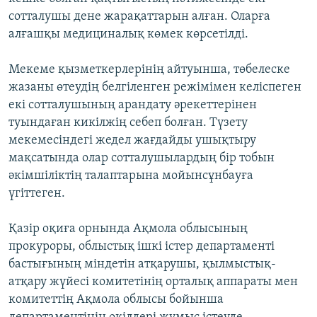
ЖАЗЫЛЫҢЫЗ
сотталушы дене жарақаттарын алған. Оларға
алғашқы медициналық көмек көрсетілді.
Мекеме қызметкерлерінің айтуынша, төбелеске
Басқа тілдерде
жазаны өтеудің белгіленген режімімен келіспеген
екі сотталушының арандату әрекеттерінен
туындаған кикілжің себеп болған. Түзету
мекемесіндегі жедел жағдайды ушықтыру
мақсатында олар сотталушылардың бір тобын
әкімшіліктің талаптарына мойынсұнбауға
үгіттеген.
Қазір оқиға орнында Ақмола облысының
прокуроры, облыстық ішкі істер департаменті
бастығының міндетін атқарушы, қылмыстық-
атқару жүйесі комитетінің орталық аппараты мен
комитеттің Ақмола облысы бойынша