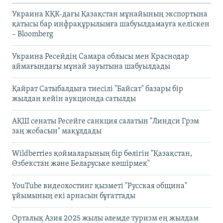
Украина КҚК-дағы Қазақстан мұнайының экспортына
қатысы бар инфрақұрылымға шабуылдамауға келіскен
– Bloomberg
Украина Ресейдің Самара облысы мен Краснодар
аймағындағы мұнай зауытына шабуылдады
Қайрат Сатыбалдыға тиесілі "Байсат" базары бір
жылдан кейін аукционда сатылды
АҚШ сенаты Ресейге санкция салатын "Линдси Грэм
заң жобасын" мақұлдады
Wildberries қоймаларының бір бөлігін "Қазақстан,
Өзбекстан және Беларуське көшірмек"
YouTube видеохостинг қызметі "Русская община"
ұйымының екі арнасын бұғаттады
Орталық Азия 2025 жылы әлемде туризм ең жылдам