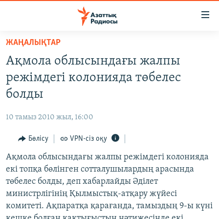
Accessibility
links
Skip
ЖАҢАЛЫҚТАР
to
ЖАҢАЛЫҚТАР
Ақмола облысындағы жалпы
main
САЯСАТ
content
режімдегі колонияда төбелес
AZATTYQTV
Skip
болды
to
ҚАҢТАР ОҚИҒАСЫ
main
10 тамыз 2010 жыл, 16:00
АДАМ ҚҰҚЫҚТАРЫ
Navigation
Skip
Бөлісу
VPN-сіз оқу
ӘЛЕУМЕТ
to
Ақмола облысындағы жалпы режімдегі колонияда
ӘЛЕМ
Search
екі топқа бөлінген сотталушылардың арасында
АРНАЙЫ ЖОБАЛАР
төбелес болды, деп хабарлайды Әділет
министрлігінің Қылмыстық-атқару жүйесі
Русский
комитеті. Ақпаратқа қарағанда, тамыздың 9-ы күні
кешке болған қақтығыстың нәтижесінде екі