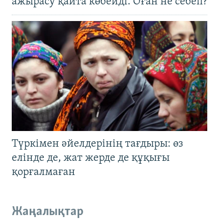
ажырасу қайта көбейді. Оған не себеп?
Түркімен әйелдерінің тағдыры: өз
елінде де, жат жерде де құқығы
қорғалмаған
Жаңалықтар