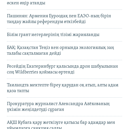
өскен өңір атанды
Пашинян: Армения Еуроодақ пен ЕАЭО-ның бірін
таңдау жайлы референдум өткізбейді
Білім грант иегерлерінің тізімі жарияланды
БАҚ: Қазақстан Теңіз кен орнында экологиялық заң
талабы сақталмаған дейді
Ресейдің Екатеринбург қаласында дрон шабуылынан
соң Wildberries қоймасы өртенді
Таиландта мектепте біреу қарудан оқ атып, алты адам
қаза тапты
Прокуратура журналист Александра Алёхованың
үкімін жеңілдетуді сұраған
АҚШ Кубаға қару жеткізуге қатысы бар адамдар мен
ұйымдарға санкция салды