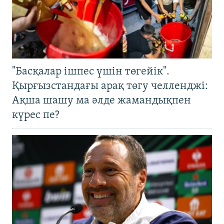
"Басқалар ішпес үшін төгейік".
Қырғызстандағы арақ төгу челленджі:
Ақша шашу ма әлде жамандықпен
күрес пе?