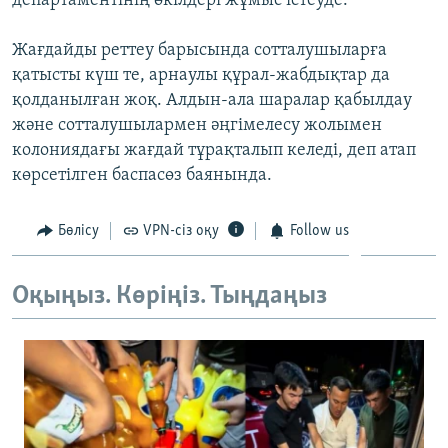
департаментінің өкілдері жұмыс істеуде.
Жағдайды реттеу барысында сотталушыларға
қатысты күш те, арнаулы құрал-жабдықтар да
қолданылған жоқ. Алдын-ала шаралар қабылдау
және сотталушылармен әңгімелесу жолымен
колониядағы жағдай тұрақталып келеді, деп атап
көрсетілген баспасөз баянында.
Бөлісу
VPN-сіз оқу
Follow us
Оқыңыз. Көріңіз. Тыңдаңыз