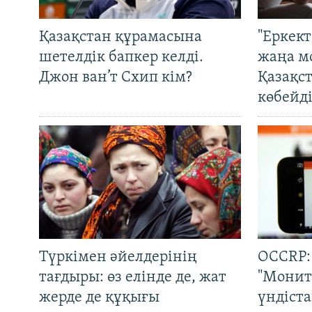
Қазақстан құрамасына
"Еркек
шетелдік бапкер келді.
жаңа м
Джон ван’т Схип кім?
Қазақс
көбейді
Түркімен әйелдерінің
OCCRP:
тағдыры: өз елінде де, жат
"Монит
жерде де құқығы
үндіст