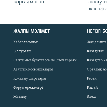
қорғалмаған
аккаун
жасалғ
ЖАЛПЫ МӘЛІМЕТ
НЕГІЗГІ 
Хабарласыңыз
Жаңалықта
Біз туралы
Қазақстан
Русский
Сайтымыз бұғатталса не істеу керек?
Қазақтар - 
Азаттық қосымшалары
Орталық А
ЖАЗЫЛЫҢЫЗ
Қолдану шарттары
Ресей
Форум ережелері
Қытай
Жазылу
Әлем
Басқа тілдерде