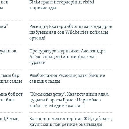
 пен
Білім грант иегерлерінің тізімі
лы
жарияланды
лға"
Ресейдің Екатеринбург қаласында дрон
шабуылынан соң Wildberries қоймасы
өртенді
рудан оқ
Прокуратура журналист Александра
Алёхованың үкімін жеңілдетуді
сұраған
атысы бар
Ұлыбритания Ресейдің алты банкіне
кция салды
санкция салды
ына бойкот
"Жосықсыз ұстау". Қазақстанның адам
ртпайды
құқығы бюросы Ермек Нарымбаев
жайлы мәлімдеме жасады
 1,5 мың
Қазақстан мектептерінде ЖИ, цифрлық
қауіпсіздік пән ретінде оқытылады