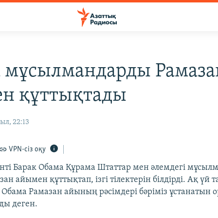
 мұсылмандарды Рамаза
н құттықтады
ыл, 22:13
VPN-сіз оқу
ті Барак Обама Құрама Штаттар мен әлемдегі мұсыл
зан айымен құттықтап, ізгі тілектерін білдірді. Ақ үй 
 Обама Рамазан айының рәсімдері бәріміз ұстанатын о
ды деген.