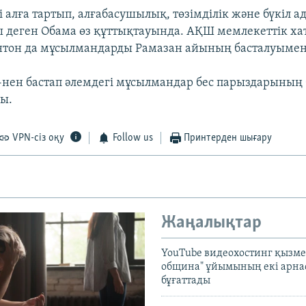
і алға тартып, алғабасушылық, төзімділік және бүкіл 
 деген Обама өз құттықтауында. АҚШ мемлекеттік х
нтон да мұсылмандарды Рамазан айының басталуымен
-нен бастап әлемдегі мұсылмандар бес парыздарының б
ды.
VPN-сіз оқу
Follow us
Принтерден шығару
Жаңалықтар
YouTube видеохостинг қызмет
община" ұйымының екі арн
бұғаттады