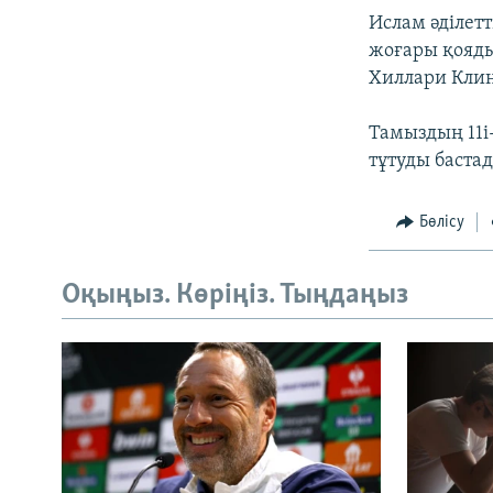
Ислам әділетт
жоғары қояды
Хиллари Кли
Тамыздың 11і
тұтуды баста
Бөлісу
Оқыңыз. Көріңіз. Тыңдаңыз