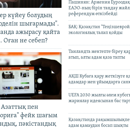
Пашинян: Армения Еуроодақ
ЕАЭО-ның бірін таңдау жай
референдум өткізбейді
тер күйеу болудың
оделін шығармады".
БАҚ: Қазақстан "Теңізшеврой
танда ажырасу қайта
экологиялық талап қойды
. Оған не себеп?
Таиландта мектепте біреу қа
атып, алты адам қаза тапты
АҚШ Кубаға қару жеткізуге қ
адамдар мен ұйымдарға сан
UEFA 2030 жылғы әлем кубог
жариялау идеясынан бас та
 Азаттық пен
ориға" фейк шағым
Қазақстанда рақымшылықпен
андық, пәкістандық
адам қамаудан босап шықты