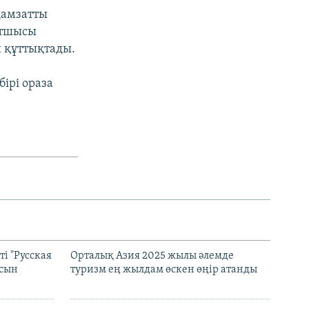
адамзатты
атшысы
 құттықтады.
ірі ораза
і "Русская
Орталық Азия 2025 жылы әлемде
асын
туризм ең жылдам өскен өңір атанды