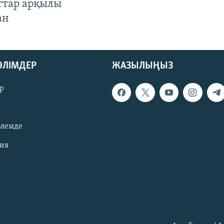
ттар арқылы
ан
БӨЛІМДЕР
ЖАЗЫЛЫҢЫЗ
р
әлемде
зия