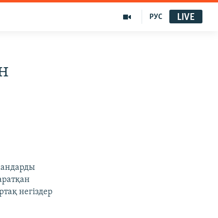
LIVE
РУС
н
мандарды
таратқан
ртақ негіздер