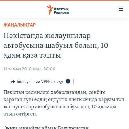
Accessibility
links
Skip
ЖАҢАЛЫҚТАР
to
ЖАҢАЛЫҚТАР
Пәкістанда жолаушылар
main
САЯСАТ
content
автобусына шабуыл болып, 10
AZATTYQTV
Skip
адам қаза тапты
to
ҚАҢТАР ОҚИҒАСЫ
main
14 тамыз 2010 жыл, 20:06
АДАМ ҚҰҚЫҚТАРЫ
Navigation
Skip
Бөлісу
VPN-сіз оқу
ӘЛЕУМЕТ
to
Пәкістан ресмилері хабарлағандай, сенбіге
ӘЛЕМ
Search
қараған түні елдің оңтүстік шығысында қарулы топ
АРНАЙЫ ЖОБАЛАР
жолаушылар автобусына шабуылдап, 10 адамды
атып өлтірген.
Русский
Оқиға мұнайлы аймақ Белуджистан