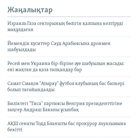
Жаңалықтар
Израиль Газа секторының бөлігін қалпына келтіруді
мақұлдаған
Йемендік хуситтер Сауд Арабиясына дронмен
шабуылдады
Ресей мен Украина бір-біріне әуе шабуылын жасады:
екі жақтан да қаза тапқандар бар
Самат Смақов "Атырау" футбол клубының бас бапкері
болып тағайындалды
Биліктегі "Тиса" партиясы Венгрия президенттігіне
заңгер Андраш Баканы ұсынбақ
АҚШ сенаты Тодд Бланшты бас прокурор лауазымына
бекітті