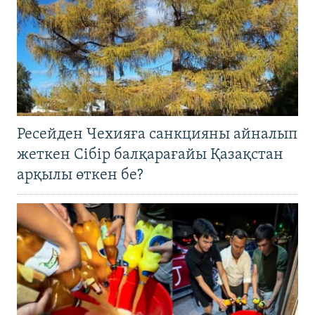
Ресейден Чехияға санкцияны айналып
жеткен Сібір балқарағайы Қазақстан
арқылы өткен бе?