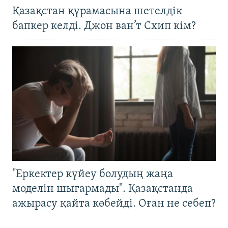
Қазақстан құрамасына шетелдік
бапкер келді. Джон ван’т Схип кім?
"Еркектер күйеу болудың жаңа
моделін шығармады". Қазақстанда
ажырасу қайта көбейді. Оған не себеп?