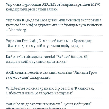
Украина Түркиядан ATACMS зымырандары мен M270
қондырғыларын сатып алмақ
Украина КҚК-дағы Қазақстан мұнайының экспортына
қатысы бар инфрақұрылымға шабуылдамауға келіскен
– Bloomberg
Украина Ресейдің Самара облысы мен Краснодар
аймағындағы мұнай зауытына шабуылдады
Қайрат Сатыбалдыға тиесілі "Байсат" базары бір
жылдан кейін аукционда сатылды
АҚШ сенаты Ресейге санкция салатын "Линдси Грэм
заң жобасын" мақұлдады
Wildberries қоймаларының бір бөлігін "Қазақстан,
Өзбекстан және Беларуське көшірмек"
YouTube видеохостинг қызметі "Русская община"