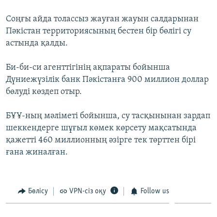
ЖАЗЫЛЫҢЫЗ
Соңғы айда толассыз жауған жауын салдарынан
Пәкістан территориясының бестен бір бөлігі су
астында қалды.
Басқа тілдерде
Би-би-си агенттігінің ақпараты бойынша
Дүниежүзілік банк Пәкістанға 900 миллион доллар
бөлуді көздеп отыр.
БҰҰ-ның мәліметі бойынша, су тасқынынан зардап
шеккендерге шұғыл көмек көрсету мақсатында
қажетті 460 миллионның әзірге тек төрттен бірі
ғана жиналған.
Бөлісу
VPN-сіз оқу
Follow us