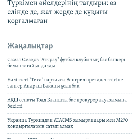
Түркімен әйелдерінің тағдыры: өз
елінде де, жат жерде де құқығы
қорғалмаған
Жаңалықтар
Самат Смақов "Атырау" футбол клубының бас бапкері
болып тағайындалды
Биліктегі "Тиса" партиясы Венгрия президенттігіне
заңгер Андраш Баканы ұсынбақ
АҚШ сенаты Тодд Бланшты бас прокурор лауазымына
бекітті
Украина Түркиядан ATACMS зымырандары мен M270
қондырғыларын сатып алмақ