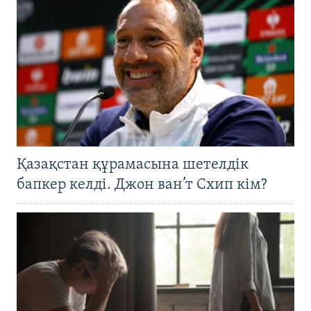
Қазақстан құрамасына шетелдік
бапкер келді. Джон ван’т Схип кім?