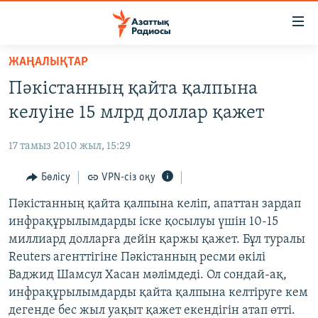
Accessibility
links
Skip
ЖАҢАЛЫҚТАР
to
ЖАҢАЛЫҚТАР
Пәкістанның қайта қалпына
main
САЯСАТ
content
келуіне 15 млрд доллар қажет
AZATTYQTV
Skip
to
17 тамыз 2010 жыл, 15:29
ҚАҢТАР ОҚИҒАСЫ
main
АДАМ ҚҰҚЫҚТАРЫ
Бөлісу
VPN-сіз оқу
Navigation
Skip
ӘЛЕУМЕТ
Пәкістанның қайта қалпына келіп, апаттан зардап
to
инфрақұрылымдарды іске қосылуы үшін 10-15
ӘЛЕМ
Search
миллиард долларға дейін қаржы қажет. Бұл туралы
АРНАЙЫ ЖОБАЛАР
Reuters агенттігіне Пәкістанның ресми өкілі
Ваджид Шамсул Хасан мәлімдеді. Ол сондай-ақ,
Русский
инфрақұрылымдарды қайта қалпына келтіруге кем
дегенде бес жыл уақыт қажет екендігін атап өтті.