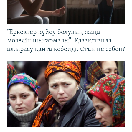
"Еркектер күйеу болудың жаңа
моделін шығармады". Қазақстанда
ажырасу қайта көбейді. Оған не себеп?