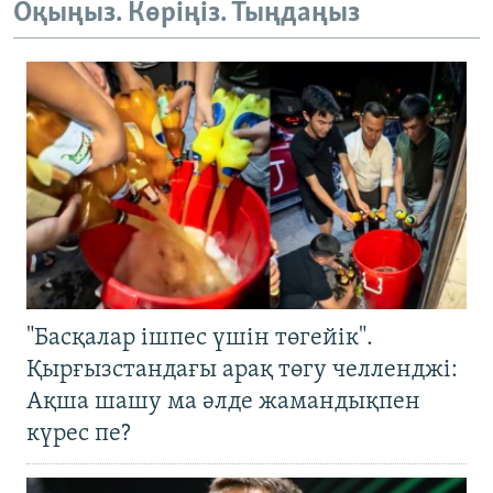
Оқыңыз. Көріңіз. Тыңдаңыз
"Басқалар ішпес үшін төгейік".
Қырғызстандағы арақ төгу челленджі:
Ақша шашу ма әлде жамандықпен
күрес пе?