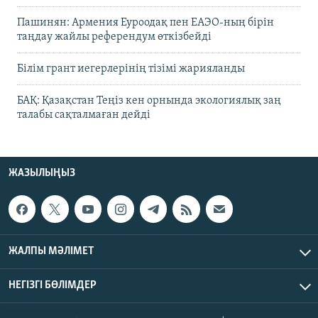
Пашинян: Армения Еуроодақ пен ЕАЭО-ның бірін
таңдау жайлы референдум өткізбейді
Білім грант иегерлерінің тізімі жарияланды
БАҚ: Қазақстан Теңіз кен орнында экологиялық заң
талабы сақталмаған дейді
ЖАЗЫЛЫҢЫЗ
ЖАЛПЫ МӘЛІМЕТ
НЕГІЗГІ БӨЛІМДЕР