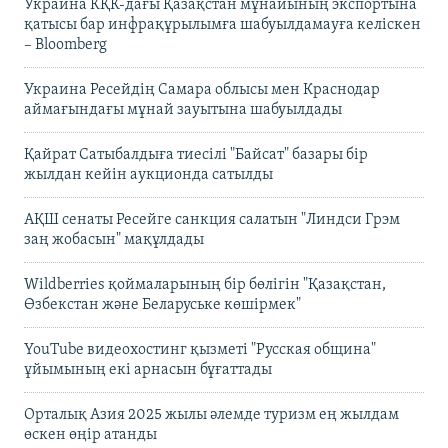
Украина КҚК-дағы Қазақстан мұнайының экспортына
қатысы бар инфрақұрылымға шабуылдамауға келіскен
– Bloomberg
Украина Ресейдің Самара облысы мен Краснодар
аймағындағы мұнай зауытына шабуылдады
Қайрат Сатыбалдыға тиесілі "Байсат" базары бір
жылдан кейін аукционда сатылды
АҚШ сенаты Ресейге санкция салатын "Линдси Грэм
заң жобасын" мақұлдады
Wildberries қоймаларының бір бөлігін "Қазақстан,
Өзбекстан және Беларуське көшірмек"
YouTube видеохостинг қызметі "Русская община"
ұйымының екі арнасын бұғаттады
Орталық Азия 2025 жылы әлемде туризм ең жылдам
өскен өңір атанды