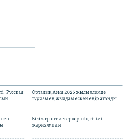
і "Русская
Орталық Азия 2025 жылы әлемде
асын
туризм ең жылдам өскен өңір атанды
 пен
Білім грант иегерлерінің тізімі
лы
жарияланды