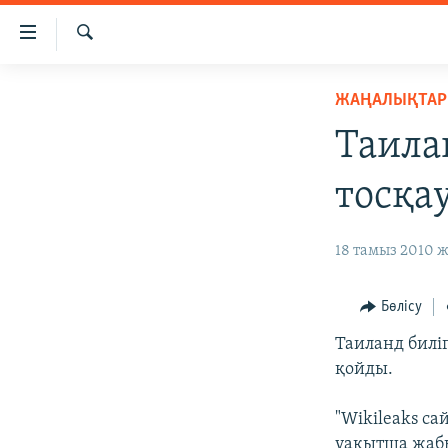
Accessibility
links
İздеу
Skip
ЖАҢАЛЫҚТАР
ЖАҢАЛЫҚТАР
to
САЯСАТ
main
Таила
content
AZATTYQTV
Skip
тосқа
ҚАҢТАР ОҚИҒАСЫ
to
main
АДАМ ҚҰҚЫҚТАРЫ
18 тамыз 2010 ж
Navigation
ӘЛЕУМЕТ
Skip
to
ӘЛЕМ
Бөлісу
Search
АРНАЙЫ ЖОБАЛАР
Таиланд билі
қойды.
"Wikileaks с
уақытша жабы