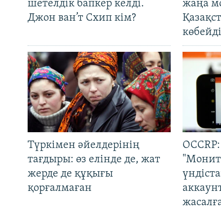
шетелдік бапкер келді.
жаңа м
Джон ван’т Схип кім?
Қазақс
көбейді
Түркімен әйелдерінің
OCCRP:
тағдыры: өз елінде де, жат
"Монит
жерде де құқығы
үндіст
қорғалмаған
аккаун
жасалғ