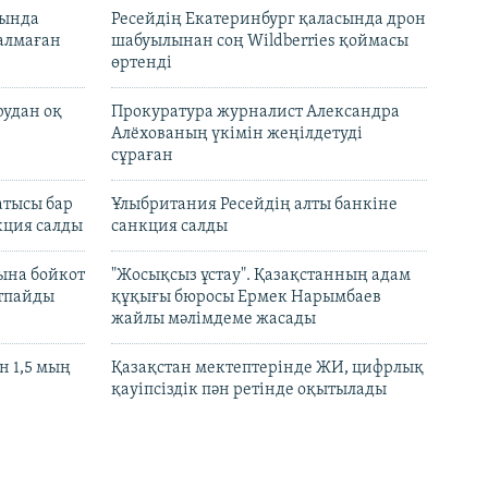
нында
Ресейдің Екатеринбург қаласында дрон
талмаған
шабуылынан соң Wildberries қоймасы
өртенді
рудан оқ
Прокуратура журналист Александра
Алёхованың үкімін жеңілдетуді
сұраған
атысы бар
Ұлыбритания Ресейдің алты банкіне
кция салды
санкция салды
ына бойкот
"Жосықсыз ұстау". Қазақстанның адам
ртпайды
құқығы бюросы Ермек Нарымбаев
жайлы мәлімдеме жасады
 1,5 мың
Қазақстан мектептерінде ЖИ, цифрлық
қауіпсіздік пән ретінде оқытылады