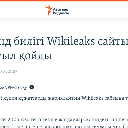
нд билігі Wikileaks сайт
уыл қойды
ыл, 21:57
VPN-сіз оқу
гі құпия құжаттарды жариялайтын Wikileaks сайтына 
айты 2005 жылғы төтенше жағдайлар жөніндегі заң негі
лды", -делінген елдің ақпарат технологиялары мен б