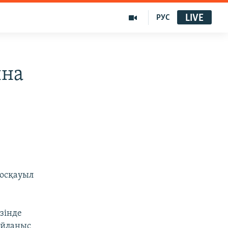
LIVE
РУС
ына
тосқауыл
зінде
айланыс