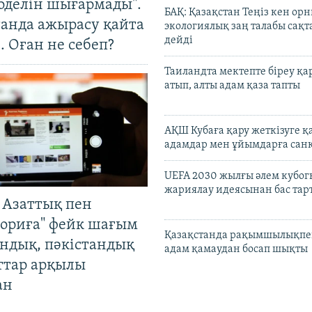
оделін шығармады".
БАҚ: Қазақстан Теңіз кен ор
танда ажырасу қайта
экологиялық заң талабы сақ
дейді
. Оған не себеп?
Таиландта мектепте біреу қа
атып, алты адам қаза тапты
АҚШ Кубаға қару жеткізуге қ
адамдар мен ұйымдарға сан
UEFA 2030 жылғы әлем кубог
жариялау идеясынан бас та
 Азаттық пен
ориға" фейк шағым
Қазақстанда рақымшылықпен
андық, пәкістандық
адам қамаудан босап шықты
ттар арқылы
ан