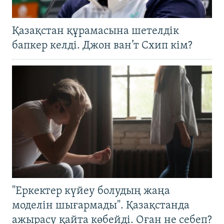
Қазақстан құрамасына шетелдік
бапкер келді. Джон ван’т Схип кім?
"Еркектер күйеу болудың жаңа
моделін шығармады". Қазақстанда
ажырасу қайта көбейді. Оған не себеп?