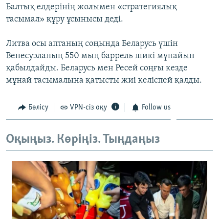
Балтық елдерінің жолымен «стратегиялық
ЖАЗЫЛЫҢЫЗ
тасымал» құру ұсынысы деді.
Литва осы аптаның соңында Беларусь үшін
Басқа тілдерде
Венесуэланың 550 мың баррель шикі мұнайын
қабылдайды. Беларусь мен Ресей соңғы кезде
мұнай тасымалына қатысты жиі келіспей қалды.
Бөлісу
VPN-сіз оқу
Follow us
Оқыңыз. Көріңіз. Тыңдаңыз