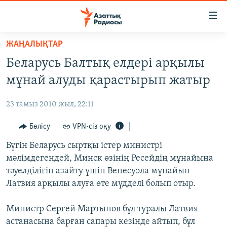
Accessibility
links
Skip
ЖАҢАЛЫҚТАР
to
ЖАҢАЛЫҚТАР
Беларусь Балтық елдері арқылы
main
САЯСАТ
content
мұнай алуды қарастырып жатыр
AZATTYQTV
Skip
to
23 тамыз 2010 жыл, 22:11
ҚАҢТАР ОҚИҒАСЫ
main
АДАМ ҚҰҚЫҚТАРЫ
Бөлісу
VPN-сіз оқу
Navigation
Skip
ӘЛЕУМЕТ
Бүгін Беларусь сыртқы істер министрі
to
мәлімдегендей, Минск өзінің Ресейдің мұнайына
ӘЛЕМ
Search
тәуелділігін азайту үшін Венесуэла мұнайын
АРНАЙЫ ЖОБАЛАР
Латвия арқылы алуға өте мүдделі болып отыр.
Русский
Министр Сергей Мартынов бұл туралы Латвия
астанасына барған сапары кезінде айтып, бұл