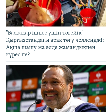
"Басқалар ішпес үшін төгейік".
Қырғызстандағы арақ төгу челленджі:
Ақша шашу ма әлде жамандықпен
күрес пе?