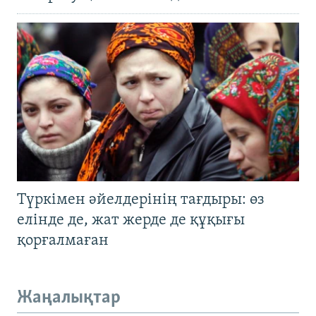
Түркімен әйелдерінің тағдыры: өз
елінде де, жат жерде де құқығы
қорғалмаған
Жаңалықтар