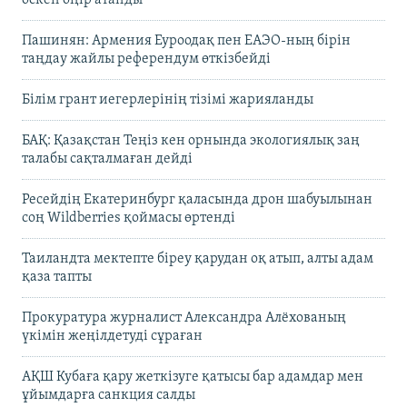
өскен өңір атанды
Пашинян: Армения Еуроодақ пен ЕАЭО-ның бірін
таңдау жайлы референдум өткізбейді
Білім грант иегерлерінің тізімі жарияланды
БАҚ: Қазақстан Теңіз кен орнында экологиялық заң
талабы сақталмаған дейді
Ресейдің Екатеринбург қаласында дрон шабуылынан
соң Wildberries қоймасы өртенді
Таиландта мектепте біреу қарудан оқ атып, алты адам
қаза тапты
Прокуратура журналист Александра Алёхованың
үкімін жеңілдетуді сұраған
АҚШ Кубаға қару жеткізуге қатысы бар адамдар мен
ұйымдарға санкция салды