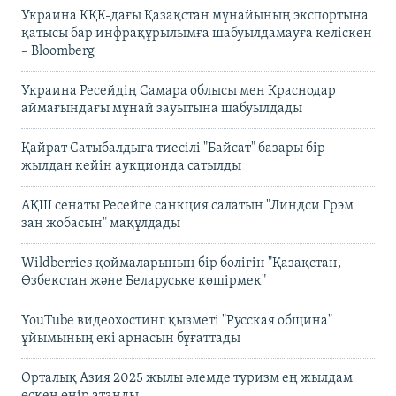
Украина КҚК-дағы Қазақстан мұнайының экспортына
қатысы бар инфрақұрылымға шабуылдамауға келіскен
– Bloomberg
Украина Ресейдің Самара облысы мен Краснодар
аймағындағы мұнай зауытына шабуылдады
Қайрат Сатыбалдыға тиесілі "Байсат" базары бір
жылдан кейін аукционда сатылды
АҚШ сенаты Ресейге санкция салатын "Линдси Грэм
заң жобасын" мақұлдады
Wildberries қоймаларының бір бөлігін "Қазақстан,
Өзбекстан және Беларуське көшірмек"
YouTube видеохостинг қызметі "Русская община"
ұйымының екі арнасын бұғаттады
Орталық Азия 2025 жылы әлемде туризм ең жылдам