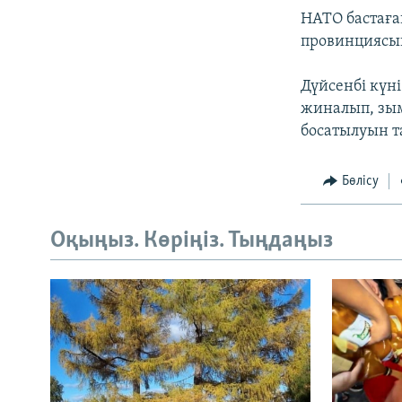
НАТО бастаға
провинциясын
Дүйсенбі күн
жиналып, зы
босатылуын та
Бөлісу
Оқыңыз. Көріңіз. Тыңдаңыз