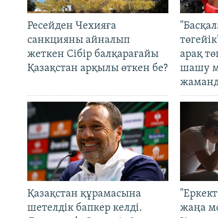
Ресейден Чехияға
"Басқал
санкцияны айналып
төгейік
жеткен Сібір балқарағайы
арақ тө
Қазақстан арқылы өткен бе?
шашу м
жаманд
Қазақстан құрамасына
"Еркек
шетелдік бапкер келді.
жаңа м