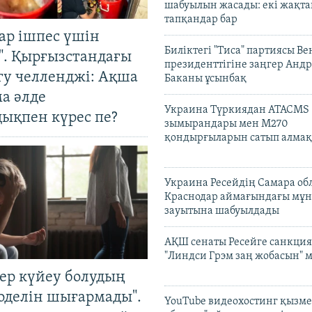
шабуылын жасады: екі жақта
тапқандар бар
ар ішпес үшін
Биліктегі "Тиса" партиясы В
". Қырғызстандағы
президенттігіне заңгер Анд
гу челленджі: Ақша
Баканы ұсынбақ
а әлде
Украина Түркиядан ATACMS
ықпен күрес пе?
зымырандары мен M270
қондырғыларын сатып алмақ
Украина Ресейдің Самара об
Краснодар аймағындағы мұ
зауытына шабуылдады
АҚШ сенаты Ресейге санкция
"Линдси Грэм заң жобасын" 
тер күйеу болудың
оделін шығармады".
YouTube видеохостинг қызмет