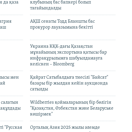
н да қаза
клубының бас бапкері болып
тағайындалды
енгрия
АҚШ сенаты Тодд Бланшты бас
раш
прокурор лауазымына бекітті
Украина КҚК-дағы Қазақстан
мұнайының экспортына қатысы бар
инфрақұрылымға шабуылдамауға
келіскен – Bloomberg
лысы мен
Қайрат Сатыбалдыға тиесілі "Байсат"
най
базары бір жылдан кейін аукционда
сатылды
 салатын
Wildberries қоймаларының бір бөлігін
мақұлдады
"Қазақстан, Өзбекстан және Беларуське
көшірмек"
і "Русская
Орталық Азия 2025 жылы әлемде