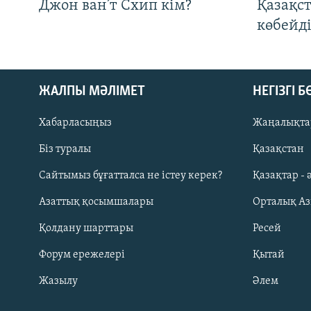
Джон ван’т Схип кім?
Қазақс
көбейді
ЖАЛПЫ МӘЛІМЕТ
НЕГІЗГІ 
Хабарласыңыз
Жаңалықта
Біз туралы
Қазақстан
Русский
Сайтымыз бұғатталса не істеу керек?
Қазақтар - 
Азаттық қосымшалары
Орталық А
ЖАЗЫЛЫҢЫЗ
Қолдану шарттары
Ресей
Форум ережелері
Қытай
Жазылу
Әлем
Басқа тілдерде