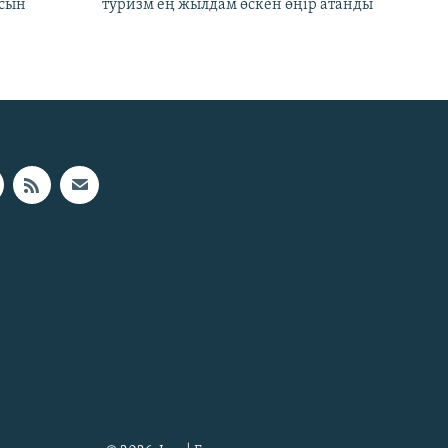
асын
туризм ең жылдам өскен өңір атанды