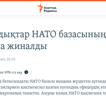
дықтар НАТО базасыны
а жиналды
ыл, 22:30
VPN-сіз оқу
 батысындағы НАТО базасы маңына жүздеген ауғанды
ақтармен қақтығысып қалған ауғандық офицердің ат
е наразылық танытты. Ашулы халық НАТО қақпасына т