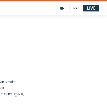
LIVE
РУС
ң
қ келіп,
ып
ас лақтырып,