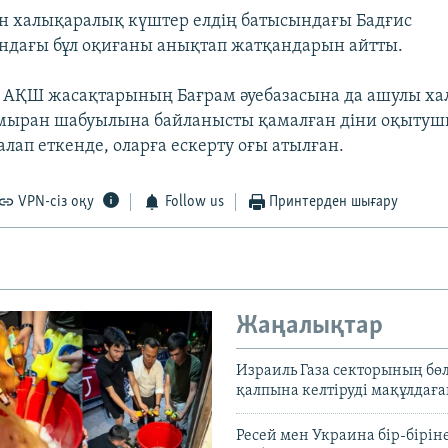
н халықаралық күштер елдің батысындағы Бадғис
дағы бұл оқиғаны анықтап жатқандарын айтты.
і АҚШ жасақтарының Бағрам әуебазасына да ашулы х
мыран шабуылына байланысты қамалған діни оқыту
лап еткенде, оларға ескерту оғы атылған.
VPN-сіз оқу
Follow us
Принтерден шығару
Жаңалықтар
Израиль Газа секторының бөл
қалпына келтіруді мақұлдағ
Ресей мен Украина бір-біріне