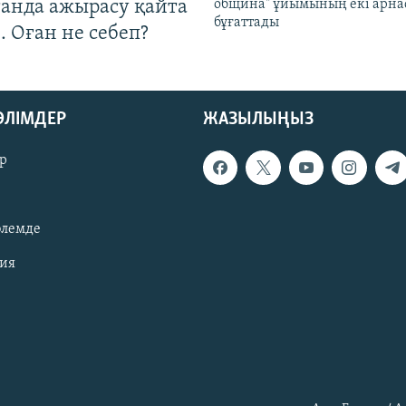
танда ажырасу қайта
община" ұйымының екі арн
бұғаттады
. Оған не себеп?
БӨЛІМДЕР
ЖАЗЫЛЫҢЫЗ
р
әлемде
зия