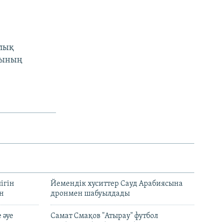
алық
шының
ігін
Йемендік хуситтер Сауд Арабиясына
ан
дронмен шабуылдады
 әуе
Самат Смақов "Атырау" футбол