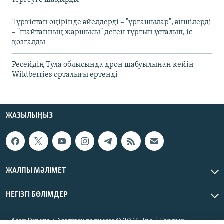
тергеуге шақырды
Түркістан өңірінде әйелдерді – "ұрғашылар", әншілерді
– "шайтанның жаршысы" деген тұрғын ұсталып, іс
қозғалды
Ресейдің Тула облысында дрон шабуылынан кейін
Wildberries орталығы өртенді
ЖАЗЫЛЫҢЫЗ
ЖАЛПЫ МӘЛІМЕТ
НЕГІЗГІ БӨЛІМДЕР
Азат Еуропа / Азаттық радиосы © 2026, Inc. | Барлық