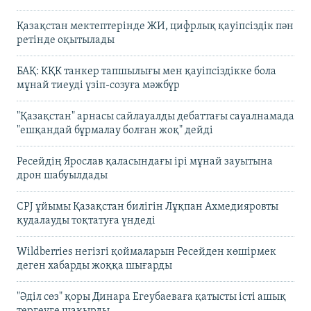
Қазақстан мектептерінде ЖИ, цифрлық қауіпсіздік пән
ретінде оқытылады
БАҚ: КҚК танкер тапшылығы мен қауіпсіздікке бола
мұнай тиеуді үзіп-созуға мәжбүр
"Қазақстан" арнасы сайлауалды дебаттағы сауалнамада
"ешқандай бұрмалау болған жоқ" дейді
Ресейдің Ярослав қаласындағы ірі мұнай зауытына
дрон шабуылдады
CPJ ұйымы Қазақстан билігін Лұқпан Ахмедияровты
қудалауды тоқтатуға үндеді
Wildberries негізгі қоймаларын Ресейден көшірмек
деген хабарды жоққа шығарды
"Әділ сөз" қоры Динара Егеубаеваға қатысты істі ашық