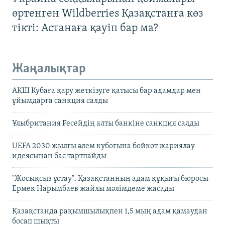
өртенген Wildberries Қазақстанға көз
тікті: Астанаға қауіп бар ма?
Жаңалықтар
АҚШ Кубаға қару жеткізуге қатысы бар адамдар мен
ұйымдарға санкция салды
Ұлыбритания Ресейдің алты банкіне санкция салды
UEFA 2030 жылғы әлем кубогына бойкот жариялау
идеясынан бас тартпайды
"Жосықсыз ұстау". Қазақстанның адам құқығы бюросы
Ермек Нарымбаев жайлы мәлімдеме жасады
Қазақстанда рақымшылықпен 1,5 мың адам қамаудан
босап шықты