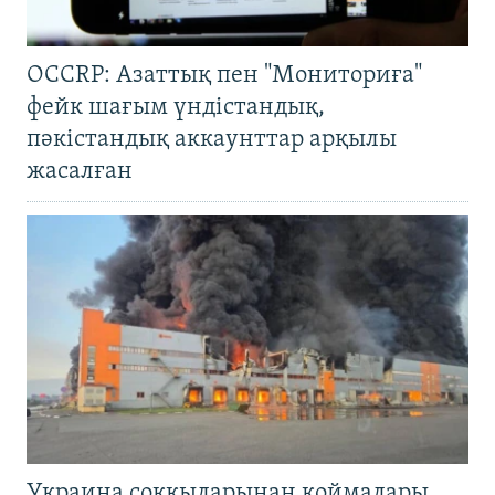
OCCRP: Азаттық пен "Мониториға"
фейк шағым үндістандық,
пәкістандық аккаунттар арқылы
жасалған
Украина соққыларынан қоймалары