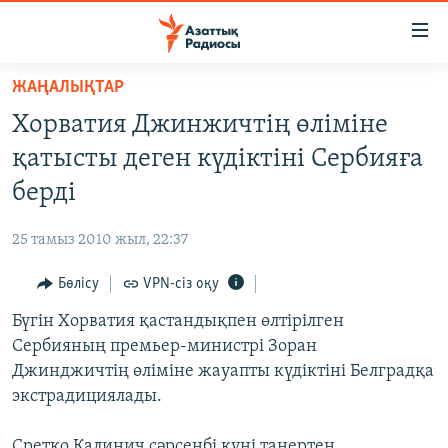
Accessibility
links
Skip
ЖАҢАЛЫҚТАР
to
ЖАҢАЛЫҚТАР
Хорватия Джинжичтің өліміне
main
САЯСАТ
content
қатысты деген күдіктіні Сербияға
AZATTYQTV
Skip
берді
to
ҚАҢТАР ОҚИҒАСЫ
main
25 тамыз 2010 жыл, 22:37
АДАМ ҚҰҚЫҚТАРЫ
Navigation
Skip
Бөлісу
VPN-сіз оқу
ӘЛЕУМЕТ
to
Бүгін Хорватия қастандықпен өлтірілген
ӘЛЕМ
Search
Сербияның премьер-министрі Зоран
АРНАЙЫ ЖОБАЛАР
Джинджичтің өліміне жауапты күдіктіні Белградқа
экстрадициялады.
Русский
Сретко Калинич сәрсенбі күні таңертең