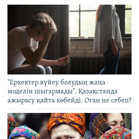
"Еркектер күйеу болудың жаңа
моделін шығармады". Қазақстанда
ажырасу қайта көбейді. Оған не себеп?