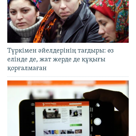
Түркімен әйелдерінің тағдыры: өз
елінде де, жат жерде де құқығы
қорғалмаған