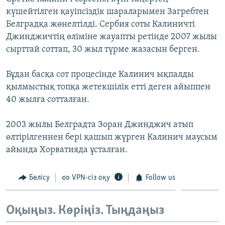
ЖАЗЫЛЫҢЫЗ
күшейтілген қауіпсіздік шараларымен Загребтен
Белградқа жөнелтілді. Сербия соты Калиничті
Джинджичтің өліміне жауапты ретінде 2007 жылы
сырттай соттап, 30 жыл түрме жазасын берген.
Басқа тілдерде
Бұдан басқа сот процесінде Калинич ықпалды
қылмыстық топқа жетекшілік етті деген айыппен
40 жылға сотталған.
2003 жылы Белградта Зоран Джинджич атып
өлтірілгеннен бері қашып жүрген Калинич маусым
айында Хорватияда ұсталған.
Бөлісу
VPN-сіз оқу
Follow us
Оқыңыз. Көріңіз. Тыңдаңыз