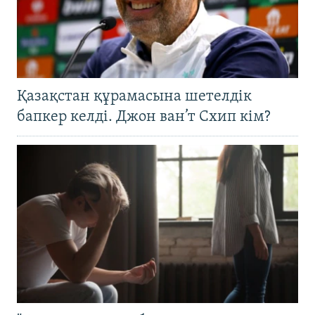
Қазақстан құрамасына шетелдік
бапкер келді. Джон ван’т Схип кім?