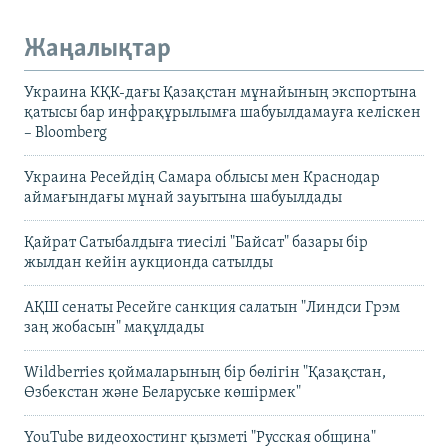
Жаңалықтар
Украина КҚК-дағы Қазақстан мұнайының экспортына
қатысы бар инфрақұрылымға шабуылдамауға келіскен
– Bloomberg
Украина Ресейдің Самара облысы мен Краснодар
аймағындағы мұнай зауытына шабуылдады
Қайрат Сатыбалдыға тиесілі "Байсат" базары бір
жылдан кейін аукционда сатылды
АҚШ сенаты Ресейге санкция салатын "Линдси Грэм
заң жобасын" мақұлдады
Wildberries қоймаларының бір бөлігін "Қазақстан,
Өзбекстан және Беларуське көшірмек"
YouTube видеохостинг қызметі "Русская община"