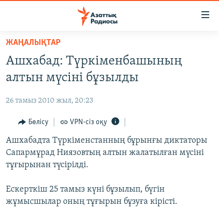
Accessibility
links
Skip
ЖАҢАЛЫҚТАР
to
ЖАҢАЛЫҚТАР
Ашхабад: Түркіменбашының
main
САЯСАТ
content
алтын мүсіні бұзылды
AZATTYQTV
Skip
to
26 тамыз 2010 жыл, 20:23
ҚАҢТАР ОҚИҒАСЫ
main
АДАМ ҚҰҚЫҚТАРЫ
Бөлісу
VPN-сіз оқу
Navigation
Skip
ӘЛЕУМЕТ
Ашхабадта Түркіменстанның бұрынғы диктаторы
to
Сапармұрад Ниязовтың алтын жалатылған мүсіні
ӘЛЕМ
Search
тұғырынан түсірілді.
АРНАЙЫ ЖОБАЛАР
Ескерткіш 25 тамыз күні бұзылып, бүгін
Русский
жұмысшылар оның тұғырын бұзуға кірісті.