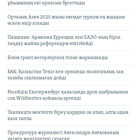
ұйымының екі арнасын бұғаттады
Орталық Азия 2025 жылы әлемде туризм ең жылдам
өскен өңір атанды
Пашинян: Армения Еуроодақ пен ЕАЭО-ның бірін
таңдау жайлы референдум өткізбейді
Білім грант иегерлерінің тізімі жарияланды
БАҚ: Қазақстан Теңіз кен орнында экологиялық заң
талабы сақталмаған дейді
Ресейдің Екатеринбург қаласында дрон шабуылынан
соң Wildberries қоймасы өртенді
Таиландта мектепте біреу қарудан оқ атып, алты адам
қаза тапты
Прокуратура журналист Александра Алёхованың
үкімін жеңілдетуді сұраған