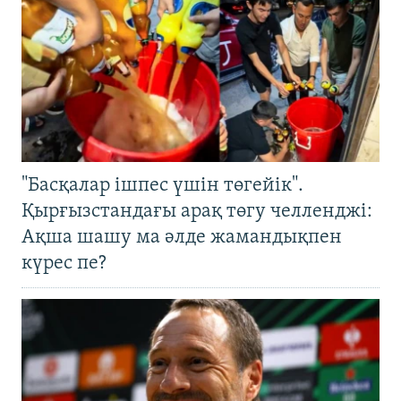
"Басқалар ішпес үшін төгейік".
Қырғызстандағы арақ төгу челленджі:
Ақша шашу ма әлде жамандықпен
күрес пе?