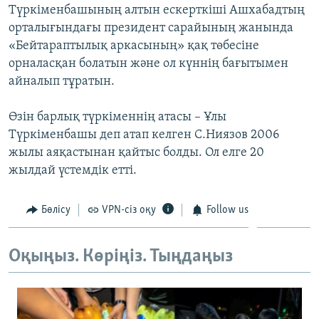
Түркіменбашының алтын ескерткіші Ашхабадтың
ЖАЗЫЛЫҢЫЗ
орталығындағы президент сарайының жанында
«Бейтараптылық аркасының» қақ төбесіне
орналасқан болатын және ол күннің бағытымен
Басқа тілдерде
айналып тұратын.
Өзін барлық түркіменнің атасы – Ұлы
Түркіменбашы деп атап келген С.Ниязов 2006
жылы аяқастынан қайтыс болды. Ол елге 20
жылдай үстемдік етті.
Бөлісу
VPN-сіз оқу
Follow us
Оқыңыз. Көріңіз. Тыңдаңыз