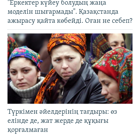
"Еркектер күйеу болудың жаңа
моделін шығармады". Қазақстанда
ажырасу қайта көбейді. Оған не себеп?
Түркімен әйелдерінің тағдыры: өз
елінде де, жат жерде де құқығы
қорғалмаған