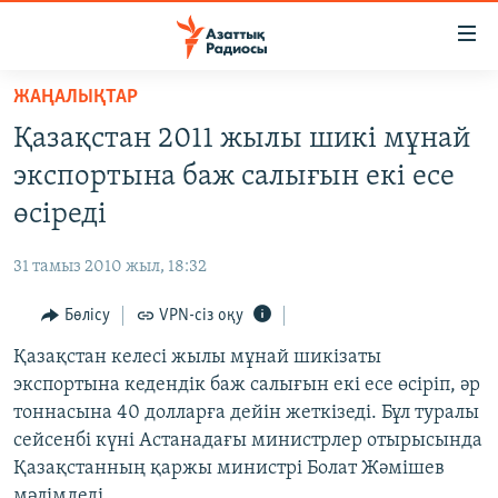
Accessibility
links
Skip
ЖАҢАЛЫҚТАР
to
ЖАҢАЛЫҚТАР
Қазақстан 2011 жылы шикі мұнай
main
САЯСАТ
content
экспортына баж салығын екі есе
AZATTYQTV
Skip
өсіреді
to
ҚАҢТАР ОҚИҒАСЫ
main
31 тамыз 2010 жыл, 18:32
АДАМ ҚҰҚЫҚТАРЫ
Navigation
Skip
Бөлісу
VPN-сіз оқу
ӘЛЕУМЕТ
to
Қазақстан келесі жылы мұнай шикізаты
ӘЛЕМ
Search
экспортына кедендік баж салығын екі есе өсіріп, әр
АРНАЙЫ ЖОБАЛАР
тоннасына 40 долларға дейін жеткізеді. Бұл туралы
сейсенбі күні Астанадағы министрлер отырысында
Русский
Қазақстанның қаржы министрі Болат Жәмішев
мәлімдеді.