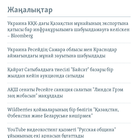
Жаңалықтар
Украина КҚК-дағы Қазақстан мұнайының экспортына
қатысы бар инфрақұрылымға шабуылдамауға келіскен
– Bloomberg
Украина Ресейдің Самара облысы мен Краснодар
аймағындағы мұнай зауытына шабуылдады
Қайрат Сатыбалдыға тиесілі "Байсат" базары бір
жылдан кейін аукционда сатылды
АҚШ сенаты Ресейге санкция салатын "Линдси Грэм
заң жобасын" мақұлдады
Wildberries қоймаларының бір бөлігін "Қазақстан,
Өзбекстан және Беларуське көшірмек"
YouTube видеохостинг қызметі "Русская община"
ұйымының екі арнасын бұғаттады