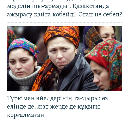
моделін шығармады". Қазақстанда
ажырасу қайта көбейді. Оған не себеп?
Түркімен әйелдерінің тағдыры: өз
елінде де, жат жерде де құқығы
қорғалмаған