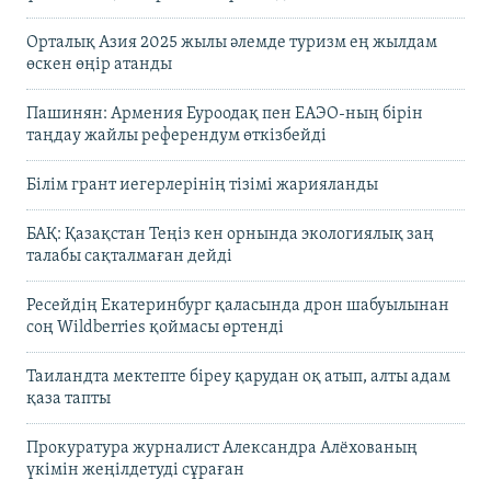
Орталық Азия 2025 жылы әлемде туризм ең жылдам
өскен өңір атанды
Пашинян: Армения Еуроодақ пен ЕАЭО-ның бірін
таңдау жайлы референдум өткізбейді
Білім грант иегерлерінің тізімі жарияланды
БАҚ: Қазақстан Теңіз кен орнында экологиялық заң
талабы сақталмаған дейді
Ресейдің Екатеринбург қаласында дрон шабуылынан
соң Wildberries қоймасы өртенді
Таиландта мектепте біреу қарудан оқ атып, алты адам
қаза тапты
Прокуратура журналист Александра Алёхованың
үкімін жеңілдетуді сұраған