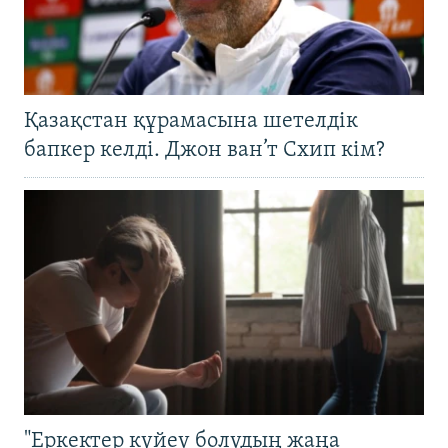
Қазақстан құрамасына шетелдік
бапкер келді. Джон ван’т Схип кім?
"Еркектер күйеу болудың жаңа