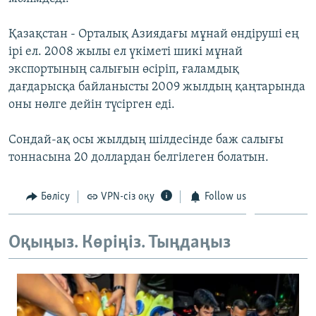
ЖАЗЫЛЫҢЫЗ
Қазақстан - Орталық Азиядағы мұнай өндіруші ең
ірі ел. 2008 жылы ел үкіметі шикі мұнай
экспортының салығын өсіріп, ғаламдық
Басқа тілдерде
дағдарысқа байланысты 2009 жылдың қаңтарында
оны нөлге дейін түсірген еді.
Сондай-ақ осы жылдың шілдесінде баж салығы
тоннасына 20 доллардан белгілеген болатын.
Бөлісу
VPN-сіз оқу
Follow us
Оқыңыз. Көріңіз. Тыңдаңыз