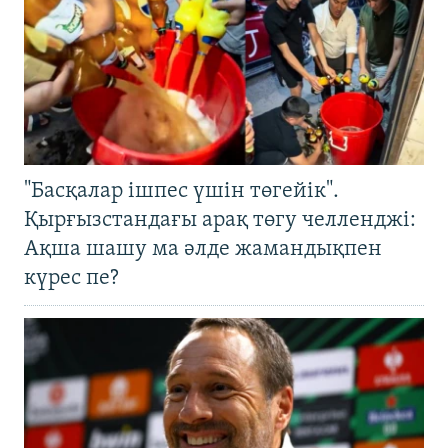
"Басқалар ішпес үшін төгейік".
Қырғызстандағы арақ төгу челленджі:
Ақша шашу ма әлде жамандықпен
күрес пе?