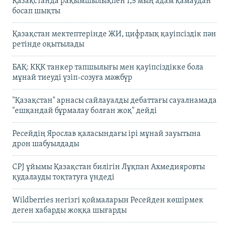
Қазақстанда рақымшылықпен 1,5 мың адам қамаудан
босап шықты
Қазақстан мектептерінде ЖИ, цифрлық қауіпсіздік пән
ретінде оқытылады
БАҚ: КҚК танкер тапшылығы мен қауіпсіздікке бола
мұнай тиеуді үзіп-созуға мәжбүр
"Қазақстан" арнасы сайлауалды дебаттағы сауалнамада
"ешқандай бұрмалау болған жоқ" дейді
Ресейдің Ярослав қаласындағы ірі мұнай зауытына
дрон шабуылдады
CPJ ұйымы Қазақстан билігін Лұқпан Ахмедияровты
қудалауды тоқтатуға үндеді
Wildberries негізгі қоймаларын Ресейден көшірмек
деген хабарды жоққа шығарды