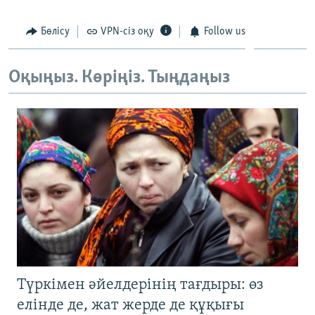
ЖАЗЫЛЫҢЫЗ
Бөлісу
VPN-сіз оқу
Follow us
Оқыңыз. Көріңіз. Тыңдаңыз
Басқа тілдерде
Түркімен әйелдерінің тағдыры: өз
елінде де, жат жерде де құқығы