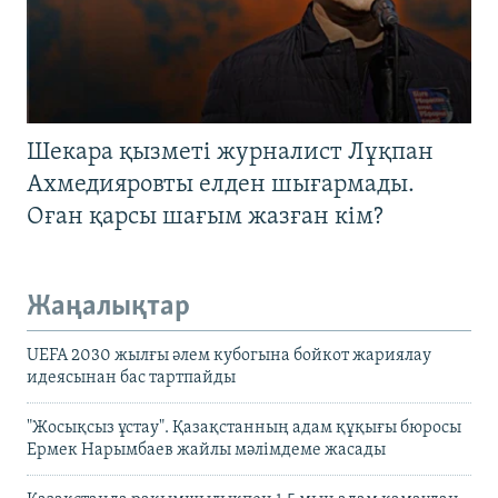
Шекара қызметі журналист Лұқпан
Ахмедияровты елден шығармады.
Оған қарсы шағым жазған кім?
Жаңалықтар
UEFA 2030 жылғы әлем кубогына бойкот жариялау
идеясынан бас тартпайды
"Жосықсыз ұстау". Қазақстанның адам құқығы бюросы
Ермек Нарымбаев жайлы мәлімдеме жасады