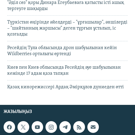
"Әділ сөз" қоры Динара Егеубаеваға қатысты істі ашық
тергеуге шақырды
Түркістан өңірінде әйелдерді – "ұрғашылар", әншілерді
– "шайтанның жаршысы" деген тұрғын ұсталып, іс
қозғалды
Ресейдің Тула облысында дрон шабуылынан кейін
Wildberries орталығы өртенді
Киев пен Киев облысында Ресейдің әуе шабуылынан
кемінде 17 адам қаза тапқан
Қазақ кинорежиссері Ардақ Әмірқұлов дүниеден өтті
ЖАЗЫЛЫҢЫЗ