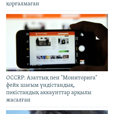
қорғалмаған
OCCRP: Азаттық пен "Мониториға"
фейк шағым үндістандық,
пәкістандық аккаунттар арқылы
жасалған