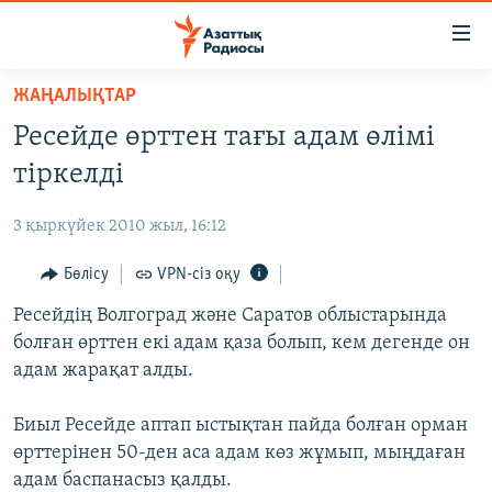
Accessibility
links
Skip
ЖАҢАЛЫҚТАР
to
ЖАҢАЛЫҚТАР
Ресейде өрттен тағы адам өлімі
main
САЯСАТ
content
тіркелді
AZATTYQTV
Skip
to
3 қыркүйек 2010 жыл, 16:12
ҚАҢТАР ОҚИҒАСЫ
main
АДАМ ҚҰҚЫҚТАРЫ
Бөлісу
VPN-сіз оқу
Navigation
Skip
ӘЛЕУМЕТ
Ресейдің Волгоград және Саратов облыстарында
to
болған өрттен екі адам қаза болып, кем дегенде он
ӘЛЕМ
Search
адам жарақат алды.
АРНАЙЫ ЖОБАЛАР
Биыл Ресейде аптап ыстықтан пайда болған орман
Русский
өрттерінен 50-ден аса адам көз жұмып, мыңдаған
адам баспанасыз қалды.