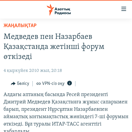
Accessibility
links
Skip
ЖАҢАЛЫҚТАР
to
ЖАҢАЛЫҚТАР
Медведев пен Назарбаев
main
САЯСАТ
content
Қазақстанда жетінші форум
AZATTYQTV
Skip
өткізеді
to
ҚАҢТАР ОҚИҒАСЫ
main
4 қыркүйек 2010 жыл, 20:18
АДАМ ҚҰҚЫҚТАРЫ
Navigation
Skip
Бөлісу
VPN-сіз оқу
ӘЛЕУМЕТ
to
Алдағы аптаның басында Ресей президенті
ӘЛЕМ
Search
Дмитрий Медведев Қазақстанға жұмыс сапарымен
АРНАЙЫ ЖОБАЛАР
барып, президент Нұрсұлтан Назарбаевпен
аймақтық ынтымақтастық жөніндегі 7-ші форумын
Русский
өткізеді. Бұл туралы ИТАР-ТАСС агенттігі
хабарлады.