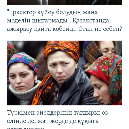
"Еркектер күйеу болудың жаңа
моделін шығармады". Қазақстанда
ажырасу қайта көбейді. Оған не себеп?
Түркімен әйелдерінің тағдыры: өз
елінде де, жат жерде де құқығы