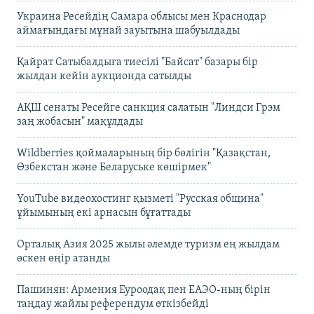
Украина Ресейдің Самара облысы мен Краснодар
аймағындағы мұнай зауытына шабуылдады
Қайрат Сатыбалдыға тиесілі "Байсат" базары бір
жылдан кейін аукционда сатылды
АҚШ сенаты Ресейге санкция салатын "Линдси Грэм
заң жобасын" мақұлдады
Wildberries қоймаларының бір бөлігін "Қазақстан,
Өзбекстан және Беларуське көшірмек"
YouTube видеохостинг қызметі "Русская община"
ұйымының екі арнасын бұғаттады
Орталық Азия 2025 жылы әлемде туризм ең жылдам
өскен өңір атанды
Пашинян: Армения Еуроодақ пен ЕАЭО-ның бірін
таңдау жайлы референдум өткізбейді