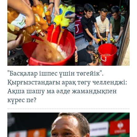
"Басқалар ішпес үшін төгейік".
Қырғызстандағы арақ төгу челленджі:
Ақша шашу ма әлде жамандықпен
күрес пе?