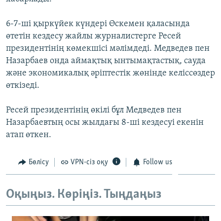
ЖАЗЫЛЫҢЫЗ
6-7-ші қыркүйек күндері Өскемен қаласында
өтетін кездесу жайлы журналистерге Ресей
президентінің көмекшісі мәлімдеді. Медведев пен
Басқа тілдерде
Назарбаев онда аймақтық ынтымақтастық, сауда
және экономикалық әріптестік жөнінде келіссөздер
өткізеді.
Ресей президентінің өкілі бұл Медведев пен
Назарбаевтың осы жылдағы 8-ші кездесуі екенін
атап өткен.
Бөлісу
VPN-сіз оқу
Follow us
Оқыңыз. Көріңіз. Тыңдаңыз