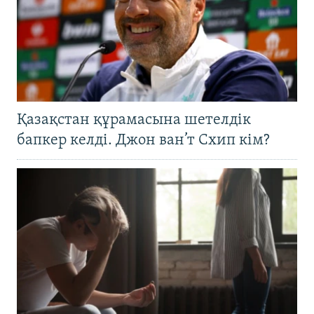
Қазақстан құрамасына шетелдік
бапкер келді. Джон ван’т Схип кім?