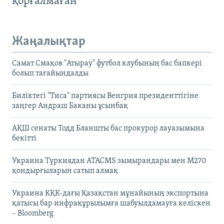
қорғалмаған
Жаңалықтар
Самат Смақов "Атырау" футбол клубының бас бапкері
болып тағайындалды
Биліктегі "Тиса" партиясы Венгрия президенттігіне
заңгер Андраш Баканы ұсынбақ
АҚШ сенаты Тодд Бланшты бас прокурор лауазымына
бекітті
Украина Түркиядан ATACMS зымырандары мен M270
қондырғыларын сатып алмақ
Украина КҚК-дағы Қазақстан мұнайының экспортына
қатысы бар инфрақұрылымға шабуылдамауға келіскен
– Bloomberg