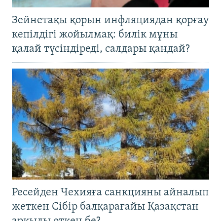
Зейнетақы қорын инфляциядан қорғау
кепілдігі жойылмақ: билік мұны
қалай түсіндіреді, салдары қандай?
Ресейден Чехияға санкцияны айналып
жеткен Сібір балқарағайы Қазақстан