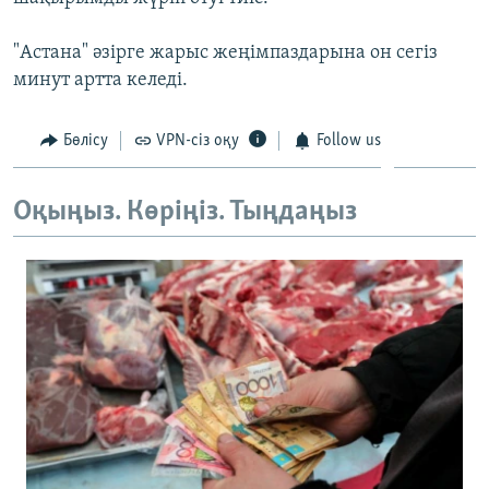
ЖАЗЫЛЫҢЫЗ
"Астана" әзірге жарыс жеңімпаздарына он сегіз
минут артта келеді.
Басқа тілдерде
Бөлісу
VPN-сіз оқу
Follow us
Оқыңыз. Көріңіз. Тыңдаңыз