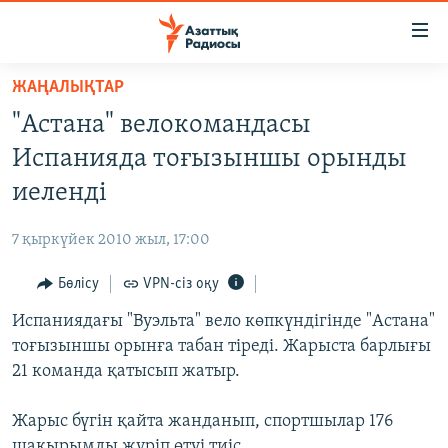
Accessibility
links
Skip
ЖАҢАЛЫҚТАР
to
ЖАҢАЛЫҚТАР
"Астана" велокомандасы
main
САЯСАТ
content
Испанияда тоғызыншы орынды
AZATTYQTV
Skip
иеленді
to
ҚАҢТАР ОҚИҒАСЫ
main
7 қыркүйек 2010 жыл, 17:00
АДАМ ҚҰҚЫҚТАРЫ
Navigation
Skip
Бөлісу
VPN-сіз оқу
ӘЛЕУМЕТ
to
Испаниядағы "Вуэльта" вело көпкүндігінде "Астана"
ӘЛЕМ
Search
тоғызыншы орынға табан тіреді. Жарыста барлығы
АРНАЙЫ ЖОБАЛАР
21 команда қатысып жатыр.
Русский
Жарыс бүгін қайта жанданып, спортшылар 176
шақырымды жүріп өтуі тиіс.