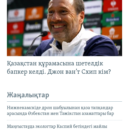
Қазақстан құрамасына шетелдік
бапкер келді. Джон ван’т Схип кім?
Жаңалықтар
Нижнекамскіде дрон шабуылынан қаза тапқандар
арасында Өзбекстан мен Тәжікстан азаматтары бар
Маңғыстауда экологтар Каспий бетіндегі майлы