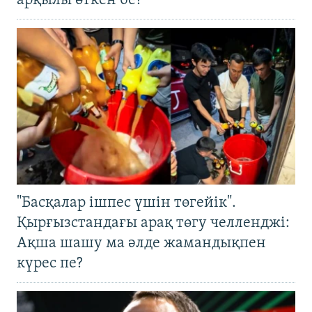
арқылы өткен бе?
"Басқалар ішпес үшін төгейік".
Қырғызстандағы арақ төгу челленджі:
Ақша шашу ма әлде жамандықпен
күрес пе?