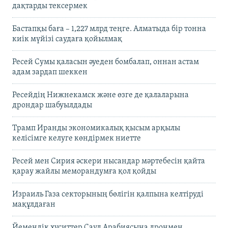
дақтарды тексермек
Бастапқы баға – 1,227 млрд теңге. Алматыда бір тонна
киік мүйізі саудаға қойылмақ
Ресей Сумы қаласын әуеден бомбалап, оннан астам
адам зардап шеккен
Ресейдің Нижнекамск және өзге де қалаларына
дрондар шабуылдады
Трамп Иранды экономикалық қысым арқылы
келісімге келуге көндірмек ниетте
Ресей мен Сирия әскери нысандар мәртебесін қайта
қарау жайлы меморандумға қол қойды
Израиль Газа секторының бөлігін қалпына келтіруді
мақұлдаған
Йемендік хуситтер Сауд Арабиясына дронмен