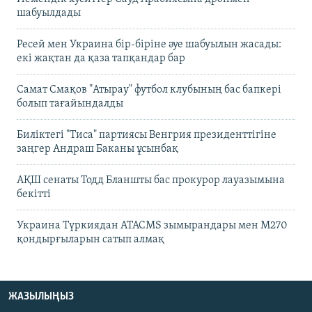
шабуылдады
Ресей мен Украина бір-біріне әуе шабуылын жасады:
екі жақтан да қаза тапқандар бар
Самат Смақов "Атырау" футбол клубының бас бапкері
болып тағайындалды
Биліктегі "Тиса" партиясы Венгрия президенттігіне
заңгер Андраш Баканы ұсынбақ
АҚШ сенаты Тодд Бланшты бас прокурор лауазымына
бекітті
Украина Түркиядан ATACMS зымырандары мен M270
қондырғыларын сатып алмақ
ЖАЗЫЛЫҢЫЗ