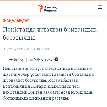
Accessibility
links
Skip
ЖАҢАЛЫҚТАР
to
ЖАҢАЛЫҚТАР
Пәкістанда ұсталған британдық
main
САЯСАТ
content
босатылды
AZATTYQTV
Skip
to
9 қыркүйек 2010 жыл, 21:21
ҚАҢТАР ОҚИҒАСЫ
main
АДАМ ҚҰҚЫҚТАРЫ
Бөлісу
VPN-сіз оқу
Navigation
Skip
ӘЛЕУМЕТ
Пәкістанның солтүстік-батысында исламшыл
to
жауынгерлер ұстап әкетті делінген британдық
ӘЛЕМ
Search
журналист босатылды. Исламабадтағы
АРНАЙЫ ЖОБАЛАР
Британияның Жоғары комиссиясы тегі
пәкістандық Британ азаматы Асад Курешидің
Русский
бостандыққа шыққанын растады.