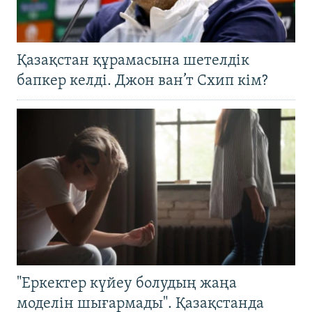
Қазақстан құрамасына шетелдік
бапкер келді. Джон ван’т Схип кім?
"Еркектер күйеу болудың жаңа
моделін шығармады". Қазақстанда