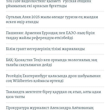
YouTube видеохостинг қызметі "Русская община"
ұйымының екі арнасын бұғаттады
Орталық Азия 2025 жылы әлемде туризм ең жылдам
өскен өңір атанды
Пашинян: Армения Еуроодақ пен ЕАЭО-ның бірін
таңдау жайлы референдум өткізбейді
Білім грант иегерлерінің тізімі жарияланды
БАҚ: Қазақстан Теңіз кен орнында экологиялық заң
талабы сақталмаған дейді
Ресейдің Екатеринбург қаласында дрон шабуылынан
соң Wildberries қоймасы өртенді
Таиландта мектепте біреу қарудан оқ атып, алты адам
қаза тапты
Прокуратура журналист Александра Алёхованың