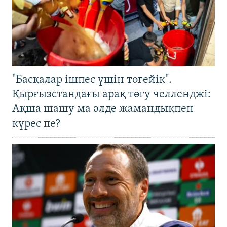
"Басқалар ішпес үшін төгейік".
Қырғызстандағы арақ төгу челленджі:
Ақша шашу ма әлде жамандықпен
күрес пе?