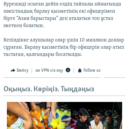
Курешиді осыған дейін елдің тайпалы аймағында
ЖАЗЫЛЫҢЫЗ
пәкістандық барлау қызметінің екі офицерімен
бірге “Азия барыстары” деп аталатын топ ұстап
әкеткен болатын.
Басқа тілдерде
Кепілдікке алушылар олар үшін 10 миллион доллар
сұраған. Барлау қызметінің бір офицерін олар атып
тастаған, қалғандары босатылды.
Бөлісу
VPN-сіз оқу
Follow us
Оқыңыз. Көріңіз. Тыңдаңыз