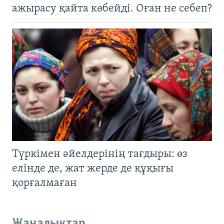
ажырасу қайта көбейді. Оған не себеп?
Түркімен әйелдерінің тағдыры: өз
елінде де, жат жерде де құқығы
қорғалмаған
Жаңалықтар