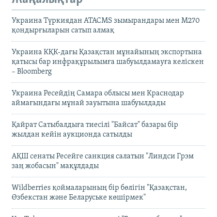
Украина Түркиядан ATACMS зымырандары мен M270
қондырғыларын сатып алмақ
Украина КҚК-дағы Қазақстан мұнайының экспортына
қатысы бар инфрақұрылымға шабуылдамауға келіскен
– Bloomberg
Украина Ресейдің Самара облысы мен Краснодар
аймағындағы мұнай зауытына шабуылдады
Қайрат Сатыбалдыға тиесілі "Байсат" базары бір
жылдан кейін аукционда сатылды
АҚШ сенаты Ресейге санкция салатын "Линдси Грэм
заң жобасын" мақұлдады
Wildberries қоймаларының бір бөлігін "Қазақстан,
Өзбекстан және Беларуське көшірмек"