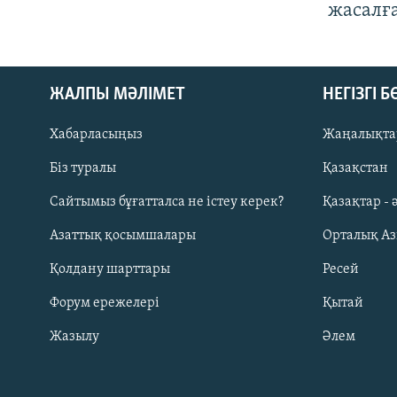
жасалғ
ЖАЛПЫ МӘЛІМЕТ
НЕГІЗГІ 
Хабарласыңыз
Жаңалықта
Біз туралы
Қазақстан
Русский
Сайтымыз бұғатталса не істеу керек?
Қазақтар - 
Азаттық қосымшалары
Орталық А
ЖАЗЫЛЫҢЫЗ
Қолдану шарттары
Ресей
Форум ережелері
Қытай
Жазылу
Әлем
Басқа тілдерде