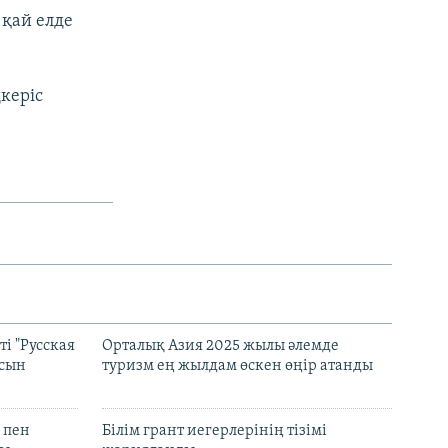
қай елде
ңкеріс
і "Русская
Орталық Азия 2025 жылы әлемде
асын
туризм ең жылдам өскен өңір атанды
 пен
Білім грант иегерлерінің тізімі