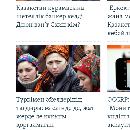
Қазақстан құрамасына
"Еркек
шетелдік бапкер келді.
жаңа м
Джон ван’т Схип кім?
Қазақс
көбейді
Түркімен әйелдерінің
OCCRP:
тағдыры: өз елінде де, жат
"Монит
жерде де құқығы
үндіст
қорғалмаған
аккаун