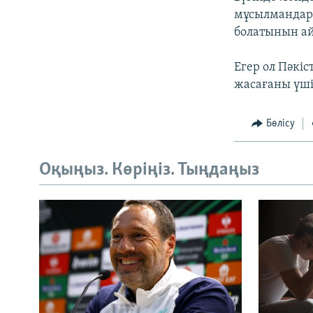
мұсылмандары
болатынын а
Егер ол Пәкіс
жасағаны үші
Бөлісу
Оқыңыз. Көріңіз. Тыңдаңыз