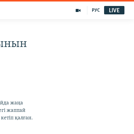
LIVE
РУС
тынын
айда жаңа
егі жаппай
кетіп қалған.