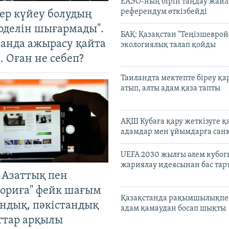
ЕАЭО-ның бірін таңдау жай
референдум өткізбейді
тер күйеу болудың
оделін шығармады".
БАҚ: Қазақстан "Теңізшеврой
танда ажырасу қайта
экологиялық талап қойды
. Оған не себеп?
Таиландта мектепте біреу қа
атып, алты адам қаза тапты
АҚШ Кубаға қару жеткізуге қ
адамдар мен ұйымдарға сан
UEFA 2030 жылғы әлем кубог
жариялау идеясынан бас та
 Азаттық пен
ориға" фейк шағым
Қазақстанда рақымшылықпен
андық, пәкістандық
адам қамаудан босап шықты
ттар арқылы