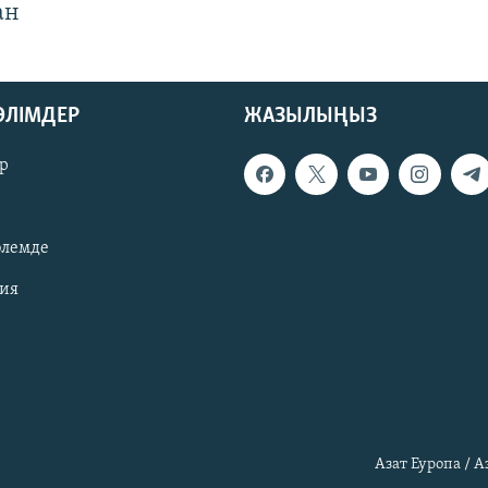
ан
БӨЛІМДЕР
ЖАЗЫЛЫҢЫЗ
р
әлемде
зия
Азат Еуропа / 