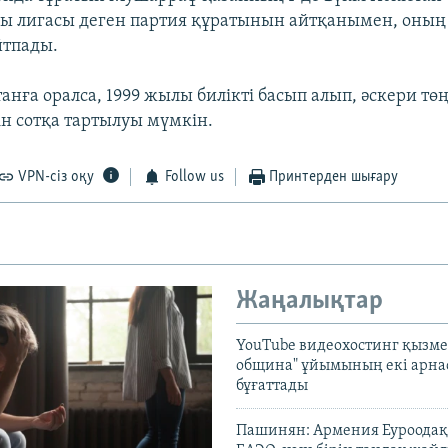
 лигасы деген партия құратынын айтқанымен, оның 
йтпады.
танға оралса, 1999 жылы билікті басып алып, әскери тө
н сотқа тартылуы мүмкін.
VPN-сіз оқу
Follow us
Принтерден шығару
Жаңалықтар
YouTube видеохостинг қызмет
община" ұйымының екі арн
бұғаттады
Пашинян: Армения Еуроодақ