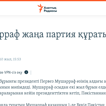
раф жаңа партия құра
0 жыл, 15:53
VPN-сіз оқу
бұрынғы президенті Первез Мушарраф өзінің алдағы 
ынын мәлімдеді. Мушарраф осыдан екі жыл бұрын елд
раларынан кейін президенттіктен кетіп, Пәкістаннан 
онда тұратын Мушарраф қазанның 1-де Бүкіл Пәкістан