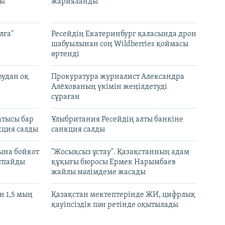
лы
жарияланды
лға"
Ресейдің Екатеринбург қаласында дрон
шабуылынан соң Wildberries қоймасы
өртенді
рудан оқ
Прокуратура журналист Александра
Алёхованың үкімін жеңілдетуді
сұраған
атысы бар
Ұлыбритания Ресейдің алты банкіне
кция салды
санкция салды
ына бойкот
"Жосықсыз ұстау". Қазақстанның адам
ртпайды
құқығы бюросы Ермек Нарымбаев
жайлы мәлімдеме жасады
 1,5 мың
Қазақстан мектептерінде ЖИ, цифрлық
қауіпсіздік пән ретінде оқытылады