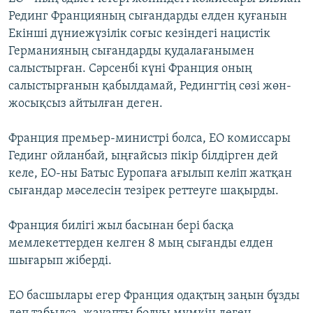
ЖАЗЫЛЫҢЫЗ
Рединг Францияның сығандарды елден қуғанын
Екінші дүниежүзілік соғыс кезіндегі нацистік
Германияның сығандарды қудалағанымен
салыстырған. Сәрсенбі күні Франция оның
Басқа тілдерде
салыстырғанын қабылдамай, Редингтің сөзі жөн-
жосықсыз айтылған деген.
Франция премьер-министрі болса, ЕО комиссары
Гединг ойланбай, ыңғайсыз пікір білдірген дей
келе, ЕО-ны Батыс Еуропаға ағылып келіп жатқан
сығандар мәселесін тезірек реттеуге шақырды.
Франция билігі жыл басынан бері басқа
мемлекеттерден келген 8 мың сығанды елден
шығарып жіберді.
ЕО басшылары егер Франция одақтың заңын бұзды