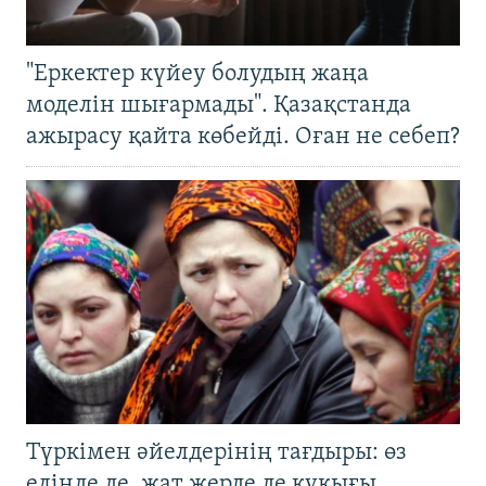
"Еркектер күйеу болудың жаңа
моделін шығармады". Қазақстанда
ажырасу қайта көбейді. Оған не себеп?
Түркімен әйелдерінің тағдыры: өз
елінде де, жат жерде де құқығы