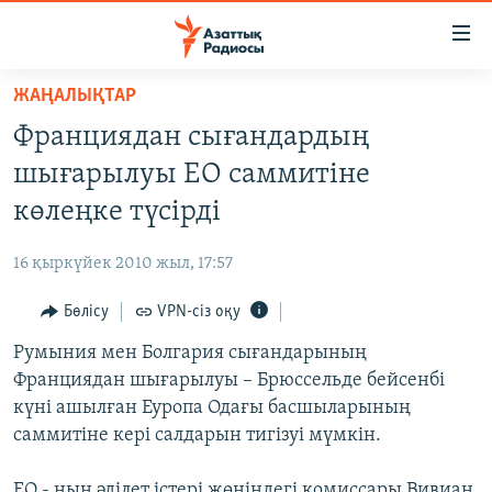
Accessibility
links
Skip
ЖАҢАЛЫҚТАР
to
ЖАҢАЛЫҚТАР
Франциядан сығандардың
main
САЯСАТ
content
шығарылуы ЕО саммитіне
AZATTYQTV
Skip
көлеңке түсірді
to
ҚАҢТАР ОҚИҒАСЫ
main
16 қыркүйек 2010 жыл, 17:57
АДАМ ҚҰҚЫҚТАРЫ
Navigation
Skip
Бөлісу
VPN-сіз оқу
ӘЛЕУМЕТ
to
Румыния мен Болгария сығандарының
ӘЛЕМ
Search
Франциядан шығарылуы – Брюссельде бейсенбі
АРНАЙЫ ЖОБАЛАР
күні ашылған Еуропа Одағы басшыларының
саммитіне кері салдарын тигізуі мүмкін.
Русский
ЕО - ның әділет істері жөніндегі комиссары Вивиан