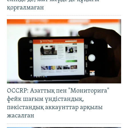
қорғалмаған
OCCRP: Азаттық пен "Мониториға"
фейк шағым үндістандық,
пәкістандық аккаунттар арқылы
жасалған