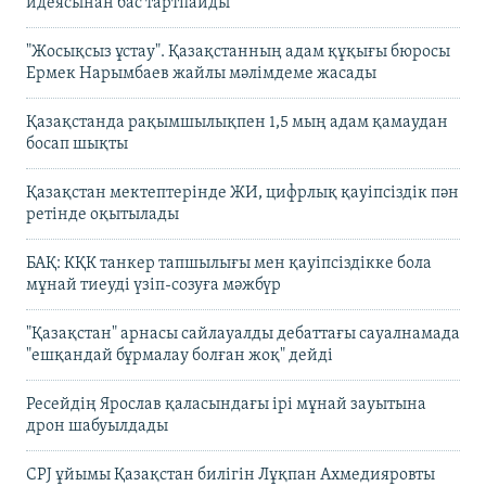
идеясынан бас тартпайды
"Жосықсыз ұстау". Қазақстанның адам құқығы бюросы
Ермек Нарымбаев жайлы мәлімдеме жасады
Қазақстанда рақымшылықпен 1,5 мың адам қамаудан
босап шықты
Қазақстан мектептерінде ЖИ, цифрлық қауіпсіздік пән
ретінде оқытылады
БАҚ: КҚК танкер тапшылығы мен қауіпсіздікке бола
мұнай тиеуді үзіп-созуға мәжбүр
"Қазақстан" арнасы сайлауалды дебаттағы сауалнамада
"ешқандай бұрмалау болған жоқ" дейді
Ресейдің Ярослав қаласындағы ірі мұнай зауытына
дрон шабуылдады
CPJ ұйымы Қазақстан билігін Лұқпан Ахмедияровты