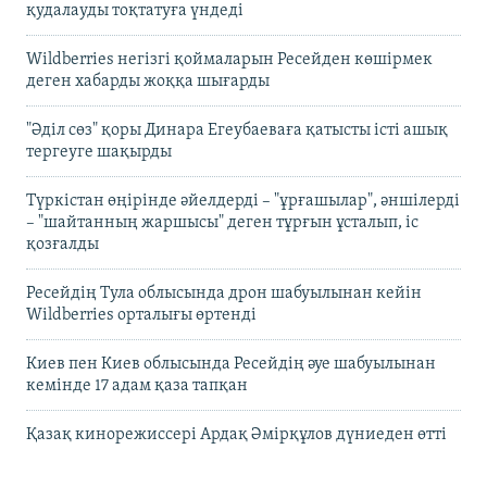
қудалауды тоқтатуға үндеді
Wildberries негізгі қоймаларын Ресейден көшірмек
деген хабарды жоққа шығарды
"Әділ сөз" қоры Динара Егеубаеваға қатысты істі ашық
тергеуге шақырды
Түркістан өңірінде әйелдерді – "ұрғашылар", әншілерді
– "шайтанның жаршысы" деген тұрғын ұсталып, іс
қозғалды
Ресейдің Тула облысында дрон шабуылынан кейін
Wildberries орталығы өртенді
Киев пен Киев облысында Ресейдің әуе шабуылынан
кемінде 17 адам қаза тапқан
Қазақ кинорежиссері Ардақ Әмірқұлов дүниеден өтті