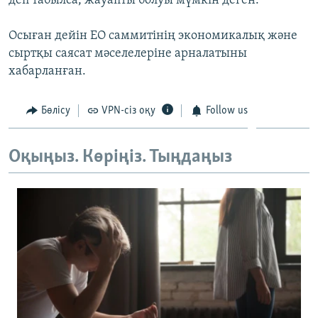
деп табылса, жауапты болуы мүмкін деген.
Осыған дейін ЕО саммитінің экономикалық және
сыртқы саясат мәселелеріне арналатыны
хабарланған.
Бөлісу
VPN-сіз оқу
Follow us
Оқыңыз. Көріңіз. Тыңдаңыз