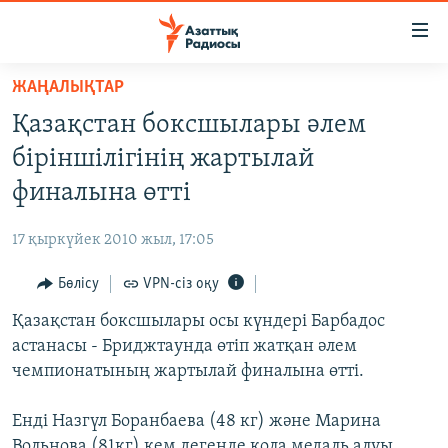
Accessibility
links
Skip
ЖАҢАЛЫҚТАР
to
ЖАҢАЛЫҚТАР
Қазақстан боксшылары әлем
main
САЯСАТ
content
біріншілігінің жартылай
AZATTYQTV
Skip
финалына өтті
to
ҚАҢТАР ОҚИҒАСЫ
main
17 қыркүйек 2010 жыл, 17:05
АДАМ ҚҰҚЫҚТАРЫ
Navigation
Skip
Бөлісу
VPN-сіз оқу
ӘЛЕУМЕТ
to
Қазақстан боксшылары осы күндері Барбадос
ӘЛЕМ
Search
астанасы - Бриджтаунда өтіп жатқан әлем
АРНАЙЫ ЖОБАЛАР
чемпионатының жартылай финалына өтті.
Русский
Енді Назгүл Боранбаева (48 кг) және Марина
Вольнова (81кг) кем дегенде қола медаль алуы