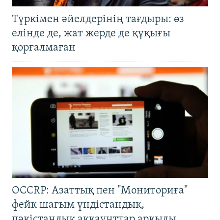
Түркімен әйелдерінің тағдыры: өз
елінде де, жат жерде де құқығы
қорғалмаған
OCCRP: Азаттық пен "Мониториға"
фейк шағым үндістандық,
пәкістандық аккаунттар арқылы