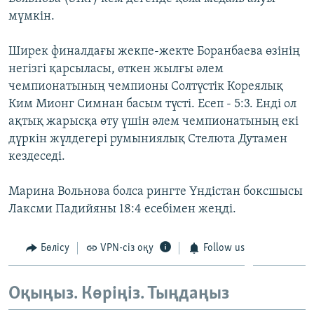
ЖАЗЫЛЫҢЫЗ
мүмкін.
Ширек финалдағы жекпе-жекте Боранбаева өзінің
негізгі қарсыласы, өткен жылғы әлем
Басқа тілдерде
чемпионатының чемпионы Солтүстік Кореялық
Ким Мионг Симнан басым түсті. Есеп - 5:3. Енді ол
ақтық жарысқа өту үшін әлем чемпионатының екі
дүркін жүлдегері румыниялық Стелюта Дутамен
кездеседі.
Марина Вольнова болса рингте Үндістан боксшысы
Лаксми Падийяны 18:4 есебімен жеңді.
Бөлісу
VPN-сіз оқу
Follow us
Оқыңыз. Көріңіз. Тыңдаңыз