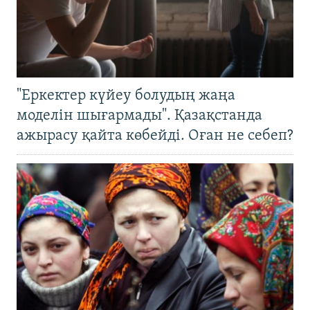
"Еркектер күйеу болудың жаңа
моделін шығармады". Қазақстанда
ажырасу қайта көбейді. Оған не себеп?