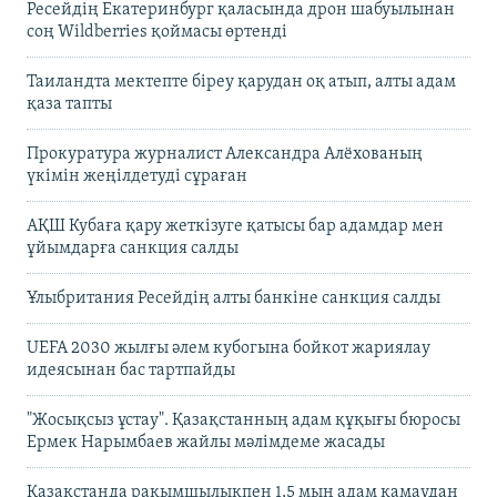
Ресейдің Екатеринбург қаласында дрон шабуылынан
соң Wildberries қоймасы өртенді
Таиландта мектепте біреу қарудан оқ атып, алты адам
қаза тапты
Прокуратура журналист Александра Алёхованың
үкімін жеңілдетуді сұраған
АҚШ Кубаға қару жеткізуге қатысы бар адамдар мен
ұйымдарға санкция салды
Ұлыбритания Ресейдің алты банкіне санкция салды
UEFA 2030 жылғы әлем кубогына бойкот жариялау
идеясынан бас тартпайды
"Жосықсыз ұстау". Қазақстанның адам құқығы бюросы
Ермек Нарымбаев жайлы мәлімдеме жасады
Қазақстанда рақымшылықпен 1,5 мың адам қамаудан