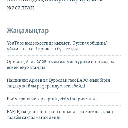
жасалған
Жаңалықтар
YouTube видеохостинг қызметі "Русская община"
ұйымының екі арнасын бұғаттады
Орталық Азия 2025 жылы әлемде туризм ең жылдам
өскен өңір атанды
Пашинян: Армения Еуроодақ пен ЕАЭО-ның бірін
таңдау жайлы референдум өткізбейді
Білім грант иегерлерінің тізімі жарияланды
БАҚ: Қазақстан Теңіз кен орнында экологиялық заң
талабы сақталмаған дейді