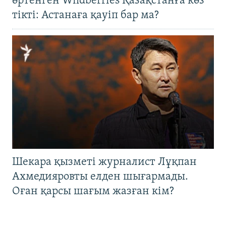
өртенген Wildberries Қазақстанға көз
тікті: Астанаға қауіп бар ма?
Шекара қызметі журналист Лұқпан
Ахмедияровты елден шығармады.
Оған қарсы шағым жазған кім?