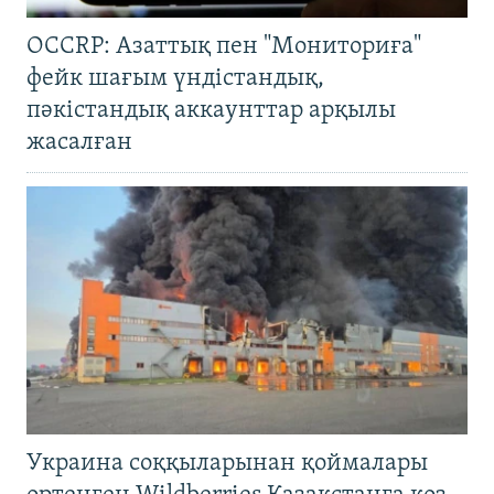
OCCRP: Азаттық пен "Мониториға"
фейк шағым үндістандық,
пәкістандық аккаунттар арқылы
жасалған
Украина соққыларынан қоймалары