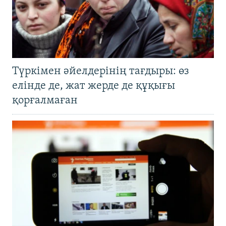
Түркімен әйелдерінің тағдыры: өз
елінде де, жат жерде де құқығы
қорғалмаған