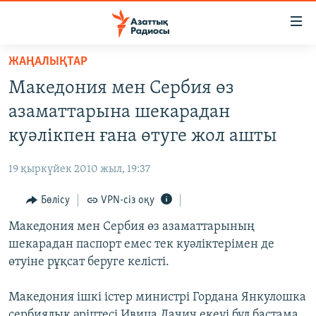
Accessibility
links
Skip
ЖАҢАЛЫҚТАР
to
ЖАҢАЛЫҚТАР
Македония мен Сербия өз
main
САЯСАТ
content
азаматтарына шекарадан
AZATTYQTV
Skip
куәлікпен ғана өтуге жол ашты
to
ҚАҢТАР ОҚИҒАСЫ
main
19 қыркүйек 2010 жыл, 19:37
АДАМ ҚҰҚЫҚТАРЫ
Navigation
Skip
Бөлісу
VPN-сіз оқу
ӘЛЕУМЕТ
to
Македония мен Сербия өз азаматтарының
ӘЛЕМ
Search
шекарадан паспорт емес тек куәліктерімен де
АРНАЙЫ ЖОБАЛАР
өтуіне рұқсат беруге келісті.
Русский
Македония ішкі істер министрі Гордана Янкулошка
сербиялық әріптесі Ивица Дачич екеуі бұл бастама