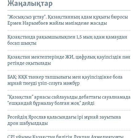
Жаңалықтар
"Жосықсыз ұстау". Қазақстанның адам құқығы бюросы
Ермек Нарымбаев жайлы мәлімдеме жасады
Қазақстанда рақымшылықпен 1,5 мың адам қамаудан
босап шықты
Қазақстан мектептерінде ЖИ, цифрлық қауіпсіздік пән
ретінде оқытылады
БАҚ: КҚК танкер тапшылығы мен қауіпсіздікке бола
мұнай тиеуді үзіп-созуға мәжбүр
"Қазақстан" арнасы сайлауалды дебаттағы сауалнамада
"ешқандай бұрмалау болған жоқ" дейді
Ресейдің Ярослав қаласындағы ірі мұнай зауытына
дрон шабуылдады
CPJ ұйымы Қазақстан билігін Лұқпан Ахмедияровты