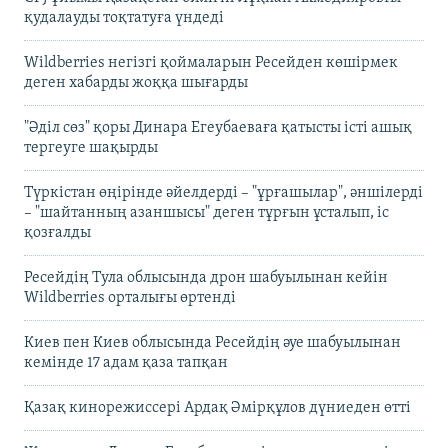
қудалауды тоқтатуға үндеді
Wildberries негізгі қоймаларын Ресейден көшірмек
деген хабарды жоққа шығарды
"Әділ сөз" қоры Динара Егеубаеваға қатысты істі ашық
тергеуге шақырды
Түркістан өңірінде әйелдерді – "ұрғашылар", әншілерді
– "шайтанның азаншысы" деген тұрғын ұсталып, іс
қозғалды
Ресейдің Тула облысында дрон шабуылынан кейін
Wildberries орталығы өртенді
Киев пен Киев облысында Ресейдің әуе шабуылынан
кемінде 17 адам қаза тапқан
Қазақ кинорежиссері Ардақ Әмірқұлов дүниеден өтті