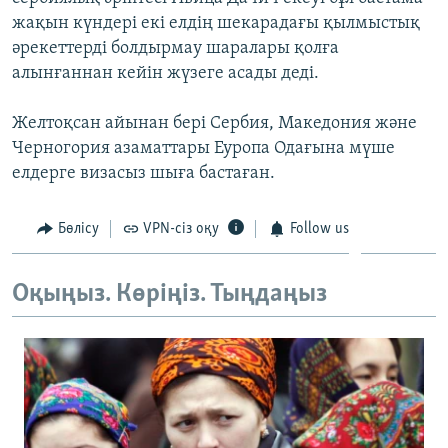
ЖАЗЫЛЫҢЫЗ
жақын күндері екі елдің шекарадағы қылмыстық
әрекеттерді болдырмау шаралары қолға
алынғаннан кейін жүзеге асады деді.
Басқа тілдерде
Желтоқсан айынан бері Сербия, Македония және
Черногория азаматтары Еуропа Одағына мүше
елдерге визасыз шыға бастаған.
Бөлісу
VPN-сіз оқу
Follow us
Оқыңыз. Көріңіз. Тыңдаңыз