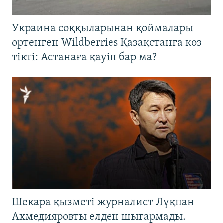
Украина соққыларынан қоймалары
өртенген Wildberries Қазақстанға көз
тікті: Астанаға қауіп бар ма?
Шекара қызметі журналист Лұқпан
Ахмедияровты елден шығармады.