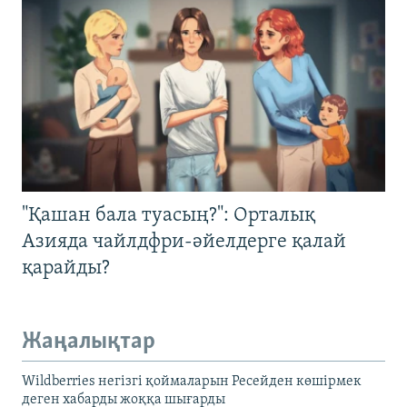
"Қашан бала туасың?": Орталық
Азияда чайлдфри-әйелдерге қалай
қарайды?
Жаңалықтар
Wildberries негізгі қоймаларын Ресейден көшірмек
деген хабарды жоққа шығарды