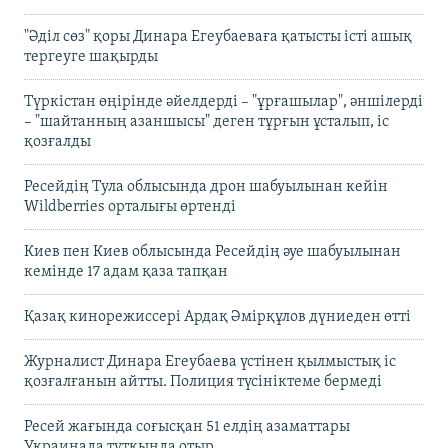
"Әділ сөз" қоры Динара Егеубаеваға қатысты істі ашық
тергеуге шақырды
Түркістан өңірінде әйелдерді – "ұрғашылар", әншілерді
– "шайтанның азаншысы" деген тұрғын ұсталып, іс
қозғалды
Ресейдің Тула облысында дрон шабуылынан кейін
Wildberries орталығы өртенді
Киев пен Киев облысында Ресейдің әуе шабуылынан
кемінде 17 адам қаза тапқан
Қазақ кинорежиссері Ардақ Әмірқұлов дүниеден өтті
Журналист Динара Егеубаева үстінен қылмыстық іс
қозғалғанын айтты. Полиция түсініктеме бермеді
Ресей жағында соғысқан 51 елдің азаматтары
Украинада тұтқында отыр