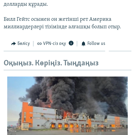
долларды құрады.
ЖАЗЫЛЫҢЫЗ
Билл Гейтс осымен он жетінші рет Америка
миллиардерлері тізімінде алғашқы болып отыр.
Басқа тілдерде
Бөлісу
VPN-сіз оқу
Follow us
Оқыңыз. Көріңіз. Тыңдаңыз