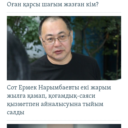
Оған қарсы шағым жазған кім?
Сот Ермек Нарымбаевты екі жарым
жылға қамап, қоғамдық-саяси
қызметпен айналысуына тыйым
салды