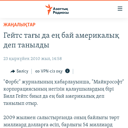
Accessibility
links
Skip
ЖАҢАЛЫҚТАР
to
ЖАҢАЛЫҚТАР
Гейтс тағы да ең бай америкалық
main
САЯСАТ
content
деп танылды
AZATTYQTV
Skip
to
23 қыркүйек 2010 жыл, 14:58
ҚАҢТАР ОҚИҒАСЫ
main
АДАМ ҚҰҚЫҚТАРЫ
Бөлісу
VPN-сіз оқу
Navigation
Skip
ӘЛЕУМЕТ
"Форбс" журналының хабарлауынша, "Майкрософт"
to
корпорациясының негізін қалаушылардың бірі
ӘЛЕМ
Search
Билл Гейтс биыл да ең бай америкалық деп
АРНАЙЫ ЖОБАЛАР
танылып отыр.
Русский
2009 жылмен салыстырғанда оның байлығы төрт
миллиард долларға өсіп, барлығы 54 миллиард