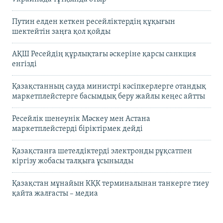
Путин елден кеткен ресейліктердің құқығын
шектейтін заңға қол қойды
АҚШ Ресейдің құрлықтағы әскеріне қарсы санкция
енгізді
Қазақстанның сауда министрі кәсіпкерлерге отандық
маркетплейстерге басымдық беру жайлы кеңес айтты
Ресейлік шенеунік Мәскеу мен Астана
маркетплейстерді біріктірмек дейді
Қазақстанға шетелдіктерді электронды рұқсатпен
кіргізу жобасы талқыға ұсынылды
Қазақстан мұнайын КҚК терминалынан танкерге тиеу
қайта жалғасты – медиа