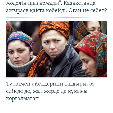
моделін шығармады". Қазақстанда
ажырасу қайта көбейді. Оған не себеп?
Түркімен әйелдерінің тағдыры: өз
елінде де, жат жерде де құқығы
қорғалмаған