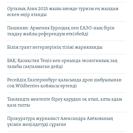
Орталық Азия 2025 жылы әлемде туризм ең жылдам
өскен өңір атанды
Пашинян: Армения Еуроодақ пен ЕАЭО-ның бірін
таңдау жайлы референдум өткізбейді
Білім грант иегерлерінің тізімі жарияланды
БАҚ: Қазақстан Теңіз кен орнында экологиялық заң
талабы сақталмаған дейді
Ресейдің Екатеринбург қаласында дрон шабуылынан
соң Wildberries қоймасы өртенді
Таиландта мектепте біреу қарудан оқ атып, алты адам
қаза тапты
Прокуратура журналист Александра Алёхованың
үкімін жеңілдетуді сұраған