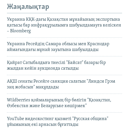
Жаңалықтар
Украина КҚК-дағы Қазақстан мұнайының экспортына
қатысы бар инфрақұрылымға шабуылдамауға келіскен
– Bloomberg
Украина Ресейдің Самара облысы мен Краснодар
аймағындағы мұнай зауытына шабуылдады
Қайрат Сатыбалдыға тиесілі "Байсат" базары бір
жылдан кейін аукционда сатылды
АҚШ сенаты Ресейге санкция салатын "Линдси Грэм
заң жобасын" мақұлдады
Wildberries қоймаларының бір бөлігін "Қазақстан,
Өзбекстан және Беларуське көшірмек"
YouTube видеохостинг қызметі "Русская община"
ұйымының екі арнасын бұғаттады