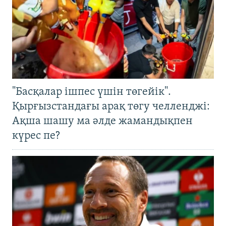
"Басқалар ішпес үшін төгейік".
Қырғызстандағы арақ төгу челленджі:
Ақша шашу ма әлде жамандықпен
күрес пе?