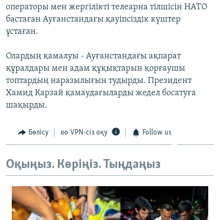
операторы мен жергілікті телеарна тілшісін НАТО
ЖАЗЫЛЫҢЫЗ
бастаған Ауғанстандағы қауіпсіздік күштер
ұстаған.
Басқа тілдерде
Олардың қамалуы - Ауғанстандағы ақпарат
құралдары мен адам құқықтарын қорғаушы
топтардың наразылығын тудырды. Президент
Хамид Карзай қамаудағыларды жедел босатуға
шақырды.
Бөлісу
VPN-сіз оқу
Follow us
Оқыңыз. Көріңіз. Тыңдаңыз