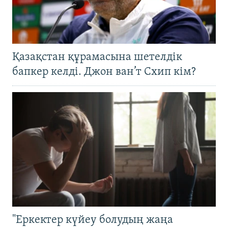
Қазақстан құрамасына шетелдік
бапкер келді. Джон ван’т Схип кім?
"Еркектер күйеу болудың жаңа