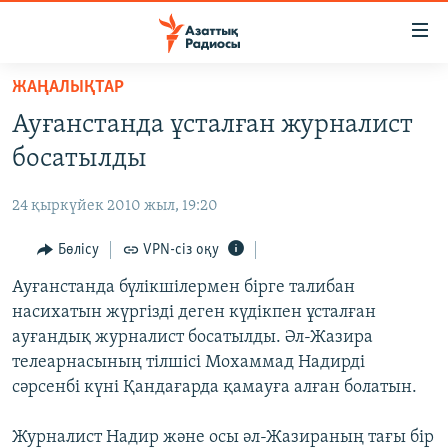
Accessibility
links
Skip
ЖАҢАЛЫҚТАР
to
ЖАҢАЛЫҚТАР
Ауғанстанда ұсталған журналист
main
САЯСАТ
content
босатылды
AZATTYQTV
Skip
to
24 қыркүйек 2010 жыл, 19:20
ҚАҢТАР ОҚИҒАСЫ
main
АДАМ ҚҰҚЫҚТАРЫ
Бөлісу
VPN-сіз оқу
Navigation
Skip
ӘЛЕУМЕТ
Ауғанстанда бүлікшілермен бірге талибан
to
насихатын жүргізді деген күдікпен ұсталған
ӘЛЕМ
Search
ауғандық журналист босатылды. Әл-Жазира
АРНАЙЫ ЖОБАЛАР
телеарнасының тілшісі Мохаммад Надирді
сәрсенбі күні Қандағарда қамауға алған болатын.
Русский
Журналист Надир және осы әл-Жазираның тағы бір