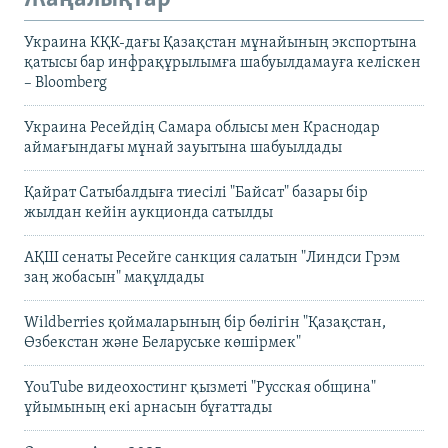
Украина КҚК-дағы Қазақстан мұнайының экспортына
қатысы бар инфрақұрылымға шабуылдамауға келіскен
– Bloomberg
Украина Ресейдің Самара облысы мен Краснодар
аймағындағы мұнай зауытына шабуылдады
Қайрат Сатыбалдыға тиесілі "Байсат" базары бір
жылдан кейін аукционда сатылды
АҚШ сенаты Ресейге санкция салатын "Линдси Грэм
заң жобасын" мақұлдады
Wildberries қоймаларының бір бөлігін "Қазақстан,
Өзбекстан және Беларуське көшірмек"
YouTube видеохостинг қызметі "Русская община"
ұйымының екі арнасын бұғаттады