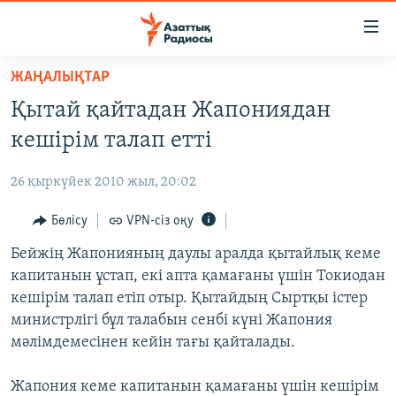
Accessibility
links
Skip
ЖАҢАЛЫҚТАР
to
ЖАҢАЛЫҚТАР
Қытай қайтадан Жапониядан
main
САЯСАТ
content
кешірім талап етті
AZATTYQTV
Skip
to
26 қыркүйек 2010 жыл, 20:02
ҚАҢТАР ОҚИҒАСЫ
main
АДАМ ҚҰҚЫҚТАРЫ
Бөлісу
VPN-сіз оқу
Navigation
Skip
ӘЛЕУМЕТ
Бейжің Жапонияның даулы аралда қытайлық кеме
to
капитанын ұстап, екі апта қамағаны үшін Токиодан
ӘЛЕМ
Search
кешірім талап етіп отыр. Қытайдың Сыртқы істер
АРНАЙЫ ЖОБАЛАР
министрлігі бұл талабын сенбі күні Жапония
мәлімдемесінен кейін тағы қайталады.
Русский
Жапония кеме капитанын қамағаны үшін кешірім