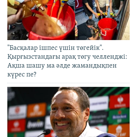
"Басқалар ішпес үшін төгейік".
Қырғызстандағы арақ төгу челленджі:
Ақша шашу ма әлде жамандықпен
күрес пе?