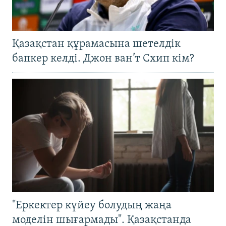
Қазақстан құрамасына шетелдік
бапкер келді. Джон ван’т Схип кім?
"Еркектер күйеу болудың жаңа
моделін шығармады". Қазақстанда