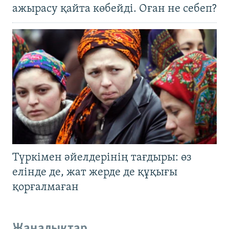
ажырасу қайта көбейді. Оған не себеп?
Түркімен әйелдерінің тағдыры: өз
елінде де, жат жерде де құқығы
қорғалмаған
Жаңалықтар