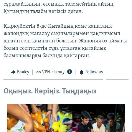
сұрамайтынын, өтемақы төлемейтінін айтып,
ЖАЗЫЛЫҢЫЗ
Қытайдың талабы негізсіз деген.
Қыркүйектің 8-де Қытайдың кеме капитаны
Басқа тілдерде
жапондық жағалау сақшыларымен қақтығысып
қалған соң, қамалған болатын. Жапония өз аймағы
болып есептелетін суда ұсталған қытайлық
балықшыларды басында қайтарған.
Бөлісу
VPN-сіз оқу
Follow us
Оқыңыз. Көріңіз. Тыңдаңыз