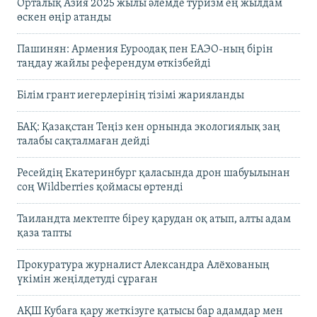
Орталық Азия 2025 жылы әлемде туризм ең жылдам
өскен өңір атанды
Пашинян: Армения Еуроодақ пен ЕАЭО-ның бірін
таңдау жайлы референдум өткізбейді
Білім грант иегерлерінің тізімі жарияланды
БАҚ: Қазақстан Теңіз кен орнында экологиялық заң
талабы сақталмаған дейді
Ресейдің Екатеринбург қаласында дрон шабуылынан
соң Wildberries қоймасы өртенді
Таиландта мектепте біреу қарудан оқ атып, алты адам
қаза тапты
Прокуратура журналист Александра Алёхованың
үкімін жеңілдетуді сұраған
АҚШ Кубаға қару жеткізуге қатысы бар адамдар мен