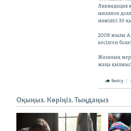
Ликвидация к
миллион долл
мәжілісі 30 қ
2008 жылы А.
кесілген бола
Жазаның мерз
жаңа қылмыст
Бөлісу
Оқыңыз. Көріңіз. Тыңдаңыз