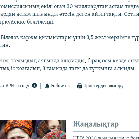
омиссиясының өкілі оған 30 миллиардтан астам теңге
ардан астам шығынды өтесін деген айып тақты. Сотты
ыркүйекке белгіленді.
Біләлов қаржы қылмыстары үшін 3,5 жыл мерзімге тү
тын.
імі тамыздың аяғында аяқталды, бірақ осы кезде оны
ық іс қозғалып, 3 тамызда тағы да тұтқынға алынды.
VPN-сіз оқу
Follow us
Принтерден шығару
Жаңалықтар
UEFA 2030 жылғы әлем кубог