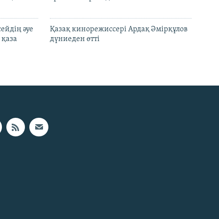
ейдің әуе
Қазақ кинорежиссері Ардақ Әмірқұлов
 қаза
дүниеден өтті