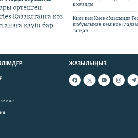
қозғалды
ары өртенген
ries Қазақстанға көз
Киев пен Киев облысында Рес
Астанаға қауіп бар
шабуылынан кемінде 17 адам
тапқан
БӨЛІМДЕР
ЖАЗЫЛЫҢЫЗ
р
әлемде
зия