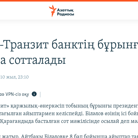
-Транзит банктің бұрынғ
да сотталады
10 жыл, 23:10
VPN-сіз оқу
ит» қаржылық-өнеркәсіп тобының бұрынғы президен
 тағылған айыптармен келіспейді. Біләлов өзінің ісі б
 Қарағандыда басталған сот мәжілісінде осылай деп мә
п жатыр. Айтбақы Біләловке 8 бап бойынша айыптар та