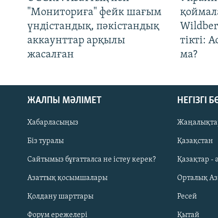
"Мониториға" фейк шағым
қоймал
үндістандық, пәкістандық
Wildber
аккаунттар арқылы
тікті: 
жасалған
ма?
ЖАЛПЫ МӘЛІМЕТ
НЕГІЗГІ 
Хабарласыңыз
Жаңалықта
Біз туралы
Қазақстан
Русский
Сайтымыз бұғатталса не істеу керек?
Қазақтар - 
Азаттық қосымшалары
Орталық А
ЖАЗЫЛЫҢЫЗ
Қолдану шарттары
Ресей
Форум ережелері
Қытай