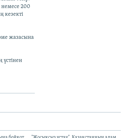
 немесе 200
ң кезекті
рме жазасына
ң үстінен
ына бойкот
"Жосықсыз ұстау". Қазақстанның адам