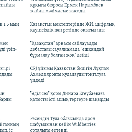
ртпайды
құқығы бюросы Ермек Нарымбаев
жайлы мәлімдеме жасады
 1,5 мың
Қазақстан мектептерінде ЖИ, цифрлық
қауіпсіздік пән ретінде оқытылады
 мен
"Қазақстан" арнасы сайлауалды
ді үзіп-
дебаттағы сауалнамада "ешқандай
бұрмалау болған жоқ" дейді
ы ірі
CPJ ұйымы Қазақстан билігін Лұқпан
лдады
Ахмедияровты қудалауды тоқтатуға
үндеді
рын
"Әділ сөз" қоры Динара Егеубаеваға
барды
қатысты істі ашық тергеуге шақырды
 –
Ресейдің Тула облысында дрон
шайтанның
шабуылынан кейін Wildberries
ып, іс
орталығы өртенді