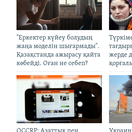
"Еркектер күйеу болудың
Түркім
жаңа моделін шығармады".
тағдыры
Қазақстанда ажырасу қайта
жерде 
көбейді. Оған не себеп?
қорғал
OCCRP: Азаттық пен
Украин