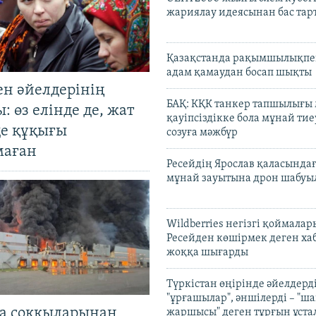
жариялау идеясынан бас та
Қазақстанда рақымшылықпен
адам қамаудан босап шықты
ен әйелдерінің
БАҚ: КҚК танкер тапшылығы
: өз елінде де, жат
қауіпсіздікке бола мұнай тиеу
де құқығы
созуға мәжбүр
маған
Ресейдің Ярослав қаласындағ
мұнай зауытына дрон шабуы
Wildberries негізгі қоймала
Ресейден көшірмек деген ха
жоққа шығарды
Түркістан өңірінде әйелдерді
"ұрғашылар", әншілерді – "
а соққыларынан
жаршысы" деген тұрғын ұстал