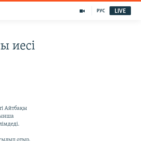
LIVE
РУС
ы иесі
ті Айтбақы
ойынша
лімдеді.
ғылып отыр.