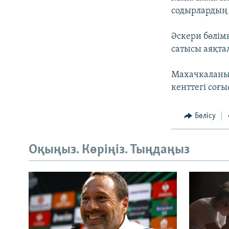
содырлардың 
Әскери бөлім
сатысы аяқтал
Махачкаланың
кенттегі соғы
Бөлісу
Оқыңыз. Көріңіз. Тыңдаңыз