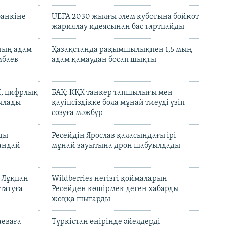
банкіне
UEFA 2030 жылғы әлем кубогына бойкот
жариялау идеясынан бас тартпайды
нның адам
Қазақстанда рақымшылықпен 1,5 мың
мбаев
адам қамаудан босап шықты
И, цифрлық
БАҚ: КҚК танкер тапшылығы мен
тылады
қауіпсіздікке бола мұнай тиеуді үзіп-
созуға мәжбүр
лды
Ресейдің Ярослав қаласындағы ірі
андай
мұнай зауытына дрон шабуылдады
н Лұқпан
Wildberries негізгі қоймаларын
татуға
Ресейден көшірмек деген хабарды
жоққа шығарды
аеваға
Түркістан өңірінде әйелдерді –