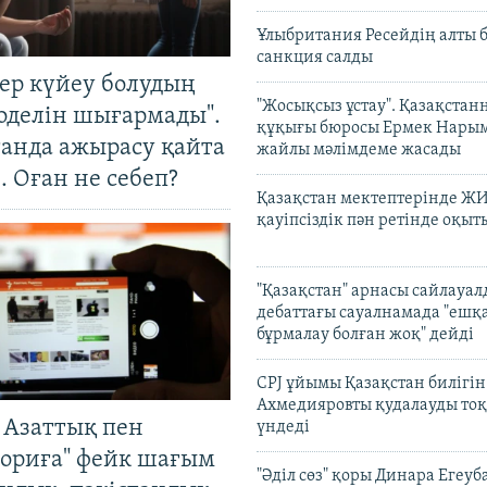
Ұлыбритания Ресейдің алты 
санкция салды
тер күйеу болудың
"Жосықсыз ұстау". Қазақста
оделін шығармады".
құқығы бюросы Ермек Нары
танда ажырасу қайта
жайлы мәлімдеме жасады
. Оған не себеп?
Қазақстан мектептерінде Ж
қауіпсіздік пән ретінде оқы
"Қазақстан" арнасы сайлауа
дебаттағы сауалнамада "ешқ
бұрмалау болған жоқ" дейді
CPJ ұйымы Қазақстан билігі
Ахмедияровты қудалауды тоқ
 Азаттық пен
үндеді
ориға" фейк шағым
"Әділ сөз" қоры Динара Егеуб