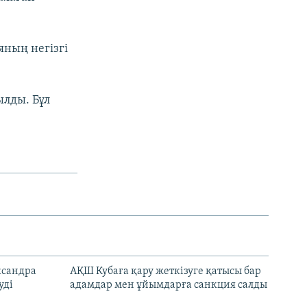
яның негізгі
ылды. Бұл
ксандра
АҚШ Кубаға қару жеткізуге қатысы бар
уді
адамдар мен ұйымдарға санкция салды