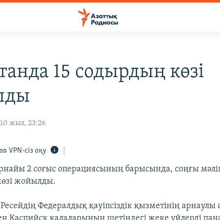
танда 15 содырдың көзі
лды
10 жыл, 23:26
VPN-сіз оқу
рнайы 2 соғыс операциясының барысында, соңғы мәл
көзі жойылды.
 Ресейдің Федералдық қауіпсіздік қызметінің арнаулы 
н Каспийск қалаларының шетіндегі жеке үйлерді пан