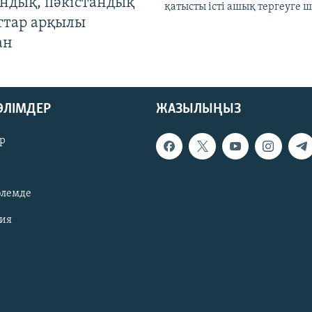
андық, пәкістандық
қатысты істі ашық тергеуге
ттар арқылы
ан
БӨЛІМДЕР
ЖАЗЫЛЫҢЫЗ
р
әлемде
зия