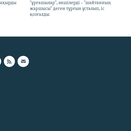
 шақырды
"ұрғашылар", әншілерді – "шайтанның
жаршысы" деген тұрғын ұсталып, іс
қозғалды