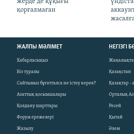
жерде де құқығы
үндіст
қорғалмаған
аккаун
жасалғ
ЖАЛПЫ МӘЛІМЕТ
НЕГІЗГІ 
Хабарласыңыз
Жаңалықта
Біз туралы
Қазақстан
Русский
Сайтымыз бұғатталса не істеу керек?
Қазақтар - 
Азаттық қосымшалары
Орталық А
ЖАЗЫЛЫҢЫЗ
Қолдану шарттары
Ресей
Форум ережелері
Қытай
Жазылу
Әлем