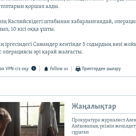
топтарын қоршап алды.
нің Каспийскідегі штабынан хабарланғандай, операци
ып, 10 кісі оққа ұшты.
 іргесіндегі Самандер кентінде 5 содырдың көзі жой
с операциясы әрі қарай жалғасты.
VPN-сіз оқу
Follow us
Принтерден шығару
Жаңалықтар
Прокуратура журналист Але
Алёхованың үкімін жеңілдет
сұраған