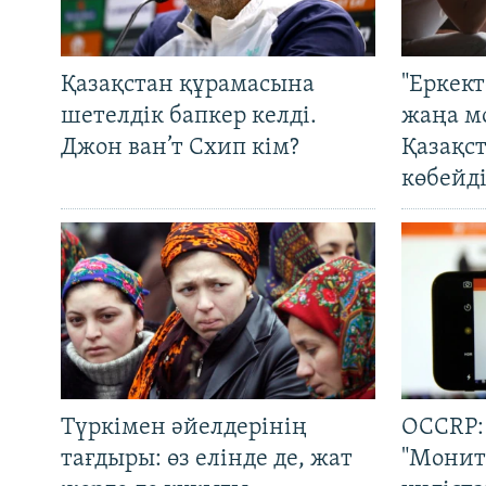
Қазақстан құрамасына
"Еркек
шетелдік бапкер келді.
жаңа м
Джон ван’т Схип кім?
Қазақс
көбейді
Түркімен әйелдерінің
OCCRP:
тағдыры: өз елінде де, жат
"Монит