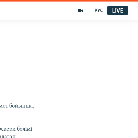
LIVE
РУС
імет бойынша,
әскери бөлімі
алаған