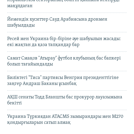
Израиль Газа секторының бөлігін қалпына келтіруді
мақұлдаған
Йемендік хуситтер Сауд Арабиясына дронмен
шабуылдады
Ресей мен Украина бір-біріне әуе шабуылын жасады:
екі жақтан да қаза тапқандар бар
Самат Смақов "Атырау" футбол клубының бас бапкері
болып тағайындалды
Биліктегі "Тиса" партиясы Венгрия президенттігіне
заңгер Андраш Баканы ұсынбақ
АҚШ сенаты Тодд Бланшты бас прокурор лауазымына
бекітті
Украина Түркиядан ATACMS зымырандары мен M270
қондырғыларын сатып алмақ