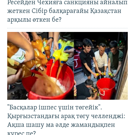
Ресейден Чехияға санкцияны айналып
жеткен Сібір балқарағайы Қазақстан
арқылы өткен бе?
"Басқалар ішпес үшін төгейік".
Қырғызстандағы арақ төгу челленджі:
Ақша шашу ма әлде жамандықпен
күрес пе?