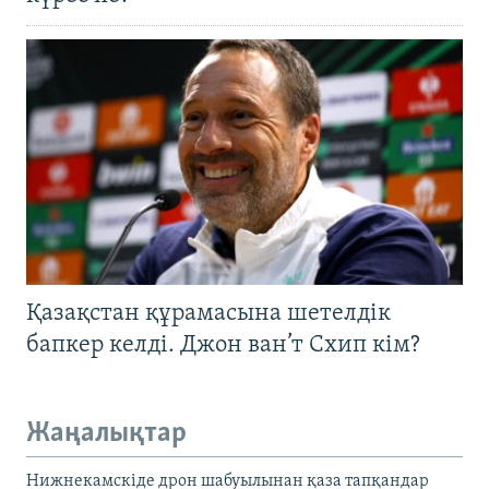
Қазақстан құрамасына шетелдік
бапкер келді. Джон ван’т Схип кім?
Жаңалықтар
Нижнекамскіде дрон шабуылынан қаза тапқандар