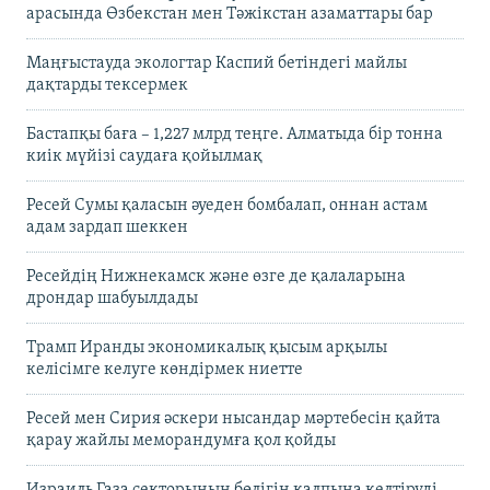
арасында Өзбекстан мен Тәжікстан азаматтары бар
Маңғыстауда экологтар Каспий бетіндегі майлы
дақтарды тексермек
Бастапқы баға – 1,227 млрд теңге. Алматыда бір тонна
киік мүйізі саудаға қойылмақ
Ресей Сумы қаласын әуеден бомбалап, оннан астам
адам зардап шеккен
Ресейдің Нижнекамск және өзге де қалаларына
дрондар шабуылдады
Трамп Иранды экономикалық қысым арқылы
келісімге келуге көндірмек ниетте
Ресей мен Сирия әскери нысандар мәртебесін қайта
қарау жайлы меморандумға қол қойды