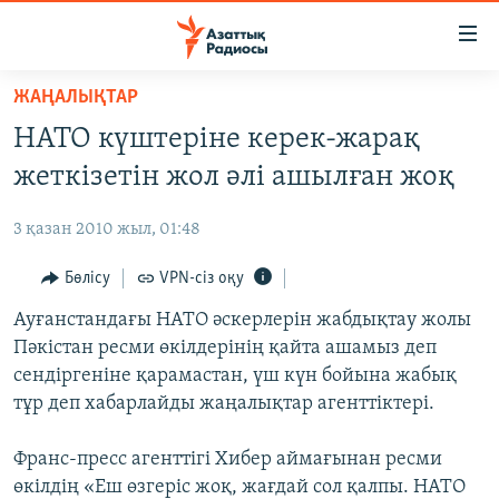
Accessibility
links
Skip
ЖАҢАЛЫҚТАР
to
ЖАҢАЛЫҚТАР
НАТО күштеріне керек-жарақ
main
САЯСАТ
content
жеткізетін жол әлі ашылған жоқ
AZATTYQTV
Skip
to
3 қазан 2010 жыл, 01:48
ҚАҢТАР ОҚИҒАСЫ
main
АДАМ ҚҰҚЫҚТАРЫ
Бөлісу
VPN-сіз оқу
Navigation
Skip
ӘЛЕУМЕТ
Ауғанстандағы НАТО әскерлерін жабдықтау жолы
to
Пәкістан ресми өкілдерінің қайта ашамыз деп
ӘЛЕМ
Search
сендіргеніне қарамастан, үш күн бойына жабық
АРНАЙЫ ЖОБАЛАР
тұр деп хабарлайды жаңалықтар агенттіктері.
Русский
Франс-пресс агенттігі Хибер аймағынан ресми
өкілдің «Еш өзгеріс жоқ, жағдай сол қалпы. НАТО