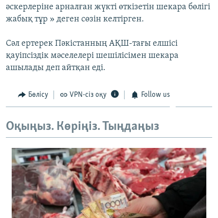
әскерлеріне арналған жүкті өткізетін шекара бөлігі
ЖАЗЫЛЫҢЫЗ
жабық тұр » деген сөзін келтірген.
Сәл ертерек Пәкістанның АҚШ-тағы елшісі
Басқа тілдерде
қауіпсіздік мәселелері шешілісімен шекара
ашылады деп айтқан еді.
Бөлісу
VPN-сіз оқу
Follow us
Оқыңыз. Көріңіз. Тыңдаңыз