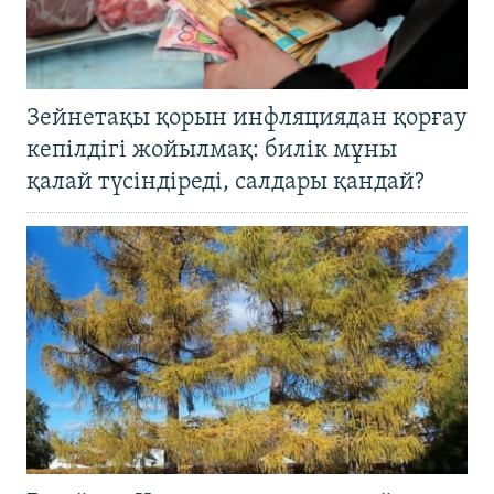
Зейнетақы қорын инфляциядан қорғау
кепілдігі жойылмақ: билік мұны
қалай түсіндіреді, салдары қандай?