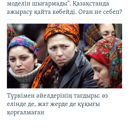
моделін шығармады". Қазақстанда
ажырасу қайта көбейді. Оған не себеп?
Түркімен әйелдерінің тағдыры: өз
елінде де, жат жерде де құқығы
қорғалмаған