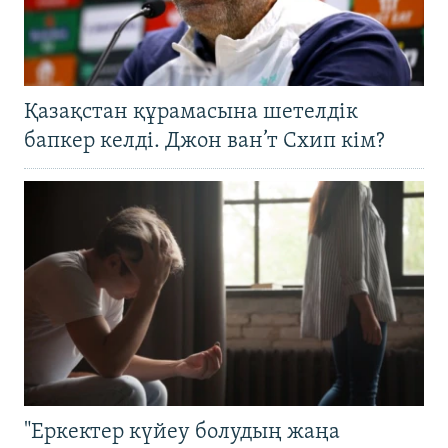
Қазақстан құрамасына шетелдік
бапкер келді. Джон ван’т Схип кім?
"Еркектер күйеу болудың жаңа