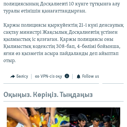
полициясының Досқалиевті 10 күнге тұтқынға алу
ЖАЗЫЛЫҢЫЗ
туралы өтінішін қанағаттандырған.
Қаржы полициясы қыркүйектің 21-і күні денсаулық
Басқа тілдерде
сақтау министрі Жақсылық Досқалиевтің үстінен
қылмыстық іс қозғаған. Қаржы полициясы оны
Қылмыстық кодекстің 308-бап, 4-бөлімі бойынша,
яғни өз қызметін асыра пайдаланды деп айыптап
отыр.
Бөлісу
VPN-сіз оқу
Follow us
Оқыңыз. Көріңіз. Тыңдаңыз