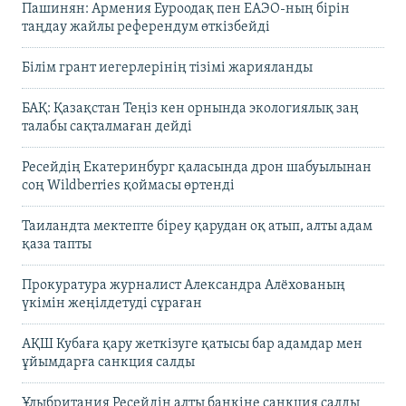
Пашинян: Армения Еуроодақ пен ЕАЭО-ның бірін
таңдау жайлы референдум өткізбейді
Білім грант иегерлерінің тізімі жарияланды
БАҚ: Қазақстан Теңіз кен орнында экологиялық заң
талабы сақталмаған дейді
Ресейдің Екатеринбург қаласында дрон шабуылынан
соң Wildberries қоймасы өртенді
Таиландта мектепте біреу қарудан оқ атып, алты адам
қаза тапты
Прокуратура журналист Александра Алёхованың
үкімін жеңілдетуді сұраған
АҚШ Кубаға қару жеткізуге қатысы бар адамдар мен
ұйымдарға санкция салды
Ұлыбритания Ресейдің алты банкіне санкция салды