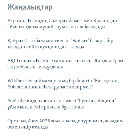
Жаңалықтар
Украина Ресейдің Самара облысы мен Краснодар
аймағындағы мұнай зауытына шабуылдады
Қайрат Сатыбалдыға тиесілі "Байсат" базары бір
жылдан кейін аукционда сатылды
АҚШ сенаты Ресейге санкция салатын "Линдси Грэм
заң жобасын" мақұлдады
Wildberries қоймаларының бір бөлігін "Қазақстан,
Өзбекстан және Беларуське көшірмек"
YouTube видеохостинг қызметі "Русская община"
ұйымының екі арнасын бұғаттады
Орталық Азия 2025 жылы әлемде туризм ең жылдам
өскен өңір атанды