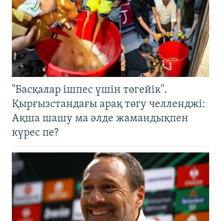
"Басқалар ішпес үшін төгейік".
Қырғызстандағы арақ төгу челленджі:
Ақша шашу ма әлде жамандықпен
күрес пе?