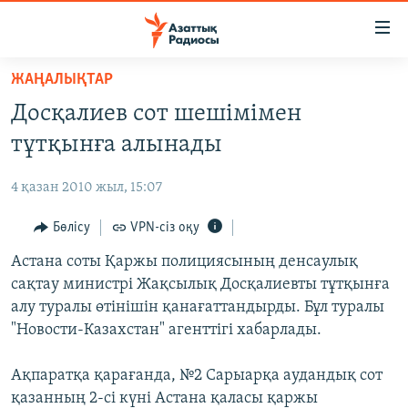
Accessibility
links
Skip
ЖАҢАЛЫҚТАР
to
ЖАҢАЛЫҚТАР
Досқалиев сот шешімімен
main
САЯСАТ
content
тұтқынға алынады
AZATTYQTV
Skip
to
4 қазан 2010 жыл, 15:07
ҚАҢТАР ОҚИҒАСЫ
main
АДАМ ҚҰҚЫҚТАРЫ
Бөлісу
VPN-сіз оқу
Navigation
Skip
ӘЛЕУМЕТ
Астана соты Қаржы полициясының денсаулық
to
сақтау министрі Жақсылық Досқалиевты тұтқынға
ӘЛЕМ
Search
алу туралы өтінішін қанағаттандырды. Бұл туралы
АРНАЙЫ ЖОБАЛАР
"Новости-Казахстан" агенттігі хабарлады.
Русский
Ақпаратқа қарағанда, №2 Сарыарқа аудандық сот
қазанның 2-сі күні Астана қаласы қаржы