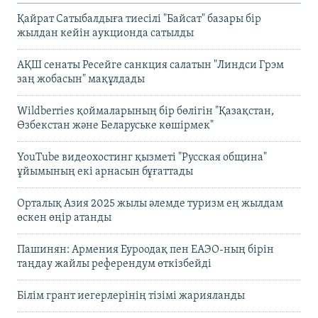
Қайрат Сатыбалдыға тиесілі "Байсат" базары бір
жылдан кейін аукционда сатылды
АҚШ сенаты Ресейге санкция салатын "Линдси Грэм
заң жобасын" мақұлдады
Wildberries қоймаларының бір бөлігін "Қазақстан,
Өзбекстан және Беларуське көшірмек"
YouTube видеохостинг қызметі "Русская община"
ұйымының екі арнасын бұғаттады
Орталық Азия 2025 жылы әлемде туризм ең жылдам
өскен өңір атанды
Пашинян: Армения Еуроодақ пен ЕАЭО-ның бірін
таңдау жайлы референдум өткізбейді
Білім грант иегерлерінің тізімі жарияланды