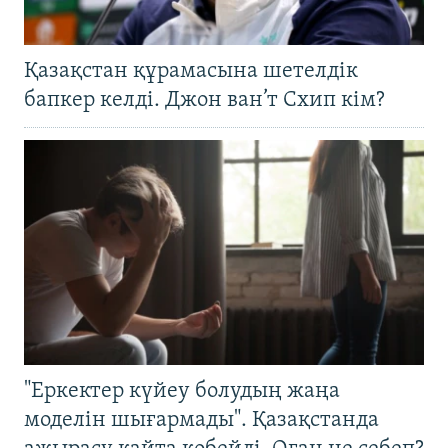
Қазақстан құрамасына шетелдік
бапкер келді. Джон ван’т Схип кім?
"Еркектер күйеу болудың жаңа
моделін шығармады". Қазақстанда