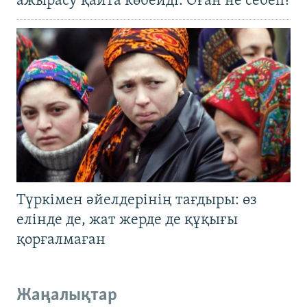
ажырасу қайта көбейді. Оған не себеп?
Түркімен әйелдерінің тағдыры: өз
елінде де, жат жерде де құқығы
қорғалмаған
Жаңалықтар