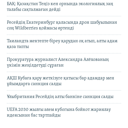
БАҚ: Қазақстан Теңіз кен орнында экологиялық заң
талабы сақталмаған дейді
Ресейдің Екатеринбург қаласында дрон шабуылынан
соң Wildberries қоймасы өртенді
Таиландта мектепте біреу қарудан оқ атып, алты адам
қаза тапты
Прокуратура журналист Александра Алёхованың
үкімін жеңілдетуді сұраған
АҚШ Кубаға қару жеткізуге қатысы бар адамдар мен
ұйымдарға санкция салды
Ұлыбритания Ресейдің алты банкіне санкция салды
UEFA 2030 жылғы әлем кубогына бойкот жариялау
идеясынан бас тартпайды