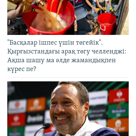
"Басқалар ішпес үшін төгейік".
Қырғызстандағы арақ төгу челленджі:
Ақша шашу ма әлде жамандықпен
күрес пе?