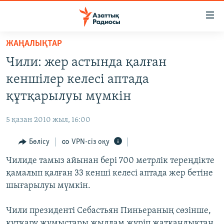
Accessibility
links
Skip
ЖАҢАЛЫҚТАР
to
ЖАҢАЛЫҚТАР
Чили: жер астында қалған
main
САЯСАТ
content
кеншілер келесі аптада
AZATTYQTV
Skip
құтқарылуы мүмкін
to
ҚАҢТАР ОҚИҒАСЫ
main
5 қазан 2010 жыл, 16:00
АДАМ ҚҰҚЫҚТАРЫ
Navigation
Skip
Бөлісу
VPN-сіз оқу
ӘЛЕУМЕТ
to
Чилиде тамыз айынан бері 700 метрлік тереңдікте
ӘЛЕМ
Search
қамалып қалған 33 кенші келесі аптада жер бетіне
АРНАЙЫ ЖОБАЛАР
шығарылуы мүмкін.
Русский
Чили президенті Себастьян Пиньераның сөзінше,
құтқару жұмыстары жылдам жүріп жатқандықтан,