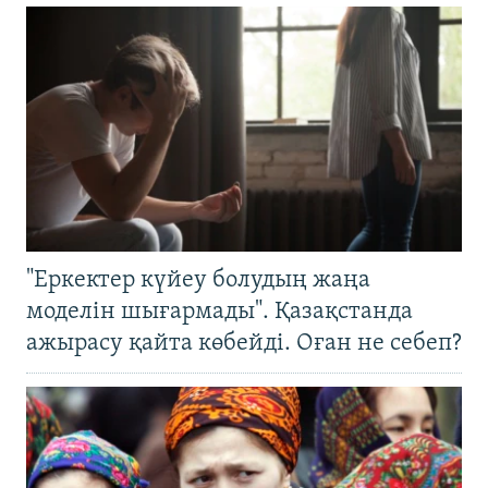
"Еркектер күйеу болудың жаңа
моделін шығармады". Қазақстанда
ажырасу қайта көбейді. Оған не себеп?