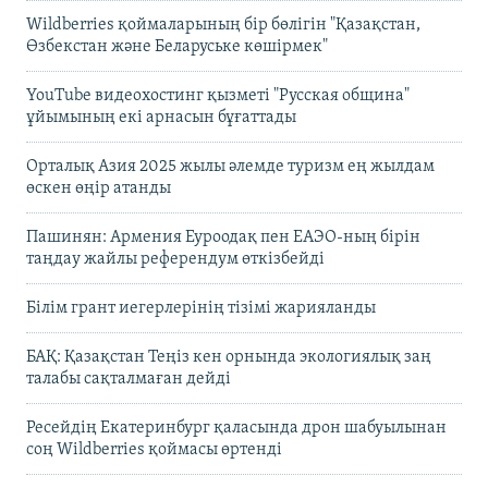
Wildberries қоймаларының бір бөлігін "Қазақстан,
Өзбекстан және Беларуське көшірмек"
YouTube видеохостинг қызметі "Русская община"
ұйымының екі арнасын бұғаттады
Орталық Азия 2025 жылы әлемде туризм ең жылдам
өскен өңір атанды
Пашинян: Армения Еуроодақ пен ЕАЭО-ның бірін
таңдау жайлы референдум өткізбейді
Білім грант иегерлерінің тізімі жарияланды
БАҚ: Қазақстан Теңіз кен орнында экологиялық заң
талабы сақталмаған дейді
Ресейдің Екатеринбург қаласында дрон шабуылынан
соң Wildberries қоймасы өртенді