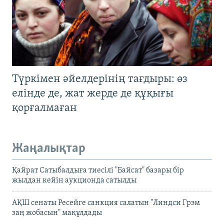
Түркімен әйелдерінің тағдыры: өз
елінде де, жат жерде де құқығы
қорғалмаған
Жаңалықтар
Қайрат Сатыбалдыға тиесілі "Байсат" базары бір
жылдан кейін аукционда сатылды
АҚШ сенаты Ресейге санкция салатын "Линдси Грэм
заң жобасын" мақұлдады