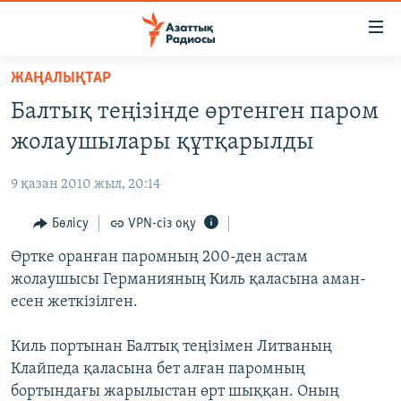
Accessibility
links
Skip
ЖАҢАЛЫҚТАР
to
ЖАҢАЛЫҚТАР
Балтық теңізінде өртенген паром
main
САЯСАТ
content
жолаушылары құтқарылды
AZATTYQTV
Skip
to
9 қазан 2010 жыл, 20:14
ҚАҢТАР ОҚИҒАСЫ
main
АДАМ ҚҰҚЫҚТАРЫ
Бөлісу
VPN-сіз оқу
Navigation
Skip
ӘЛЕУМЕТ
Өртке оранған паромның 200-ден астам
to
жолаушысы Германияның Киль қаласына аман-
ӘЛЕМ
Search
есен жеткізілген.
АРНАЙЫ ЖОБАЛАР
Киль портынан Балтық теңізімен Литваның
Русский
Клайпеда қаласына бет алған паромның
бортындағы жарылыстан өрт шыққан. Оның