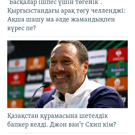
"Басқалар ішпес үшін төгейік".
Қырғызстандағы арақ төгу челленджі:
Ақша шашу ма әлде жамандықпен
күрес пе?
Қазақстан құрамасына шетелдік
бапкер келді. Джон ван’т Схип кім?