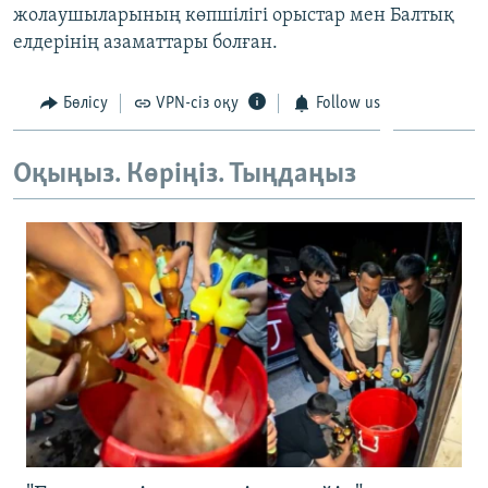
жолаушыларының көпшілігі орыстар мен Балтық
ЖАЗЫЛЫҢЫЗ
елдерінің азаматтары болған.
Бөлісу
VPN-сіз оқу
Follow us
Басқа тілдерде
Оқыңыз. Көріңіз. Тыңдаңыз