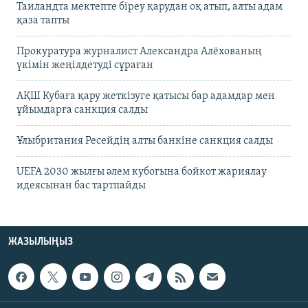
Таиландта мектепте біреу қарудан оқ атып, алты адам
қаза тапты
Прокуратура журналист Александра Алёхованың
үкімін жеңілдетуді сұраған
АҚШ Кубаға қару жеткізуге қатысы бар адамдар мен
ұйымдарға санкция салды
Ұлыбритания Ресейдің алты банкіне санкция салды
UEFA 2030 жылғы әлем кубогына бойкот жариялау
идеясынан бас тартпайды
ЖАЗЫЛЫҢЫЗ