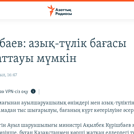
баев: азық-түлік бағасы
ттауы мүмкін
ыл, 16:47
VPN-сіз оқу
мағынан ауылшаруашылық өнімдері мен азық-түліктің 
амадан тыс шығарылуы, бағаның күрт көтерілуіне әсер 
үгін Ауыл шаруашылығы министрі Ақылбек Күрішбаев м
өзінше, бұған Қазақстанмен көрші жатқан елдердегі т