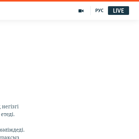
LIVE
РУС
негізгі
етеді.
әлімдеді.
ұрақсыз