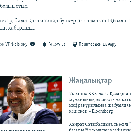
 болып отыр.
истр, биыл Қазақстанда бункерлік салмақта 13,6 млн. 
ын хабарлады.
VPN-сіз оқу
Follow us
Принтерден шығару
Жаңалықтар
Украина КҚК-дағы Қазақста
мұнайының экспортына қаты
инфрақұрылымға шабуылдам
келіскен – Bloomberg
Қайрат Сатыбалдыға тиесілі "
базары бір жылдан кейін ау