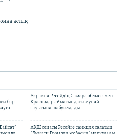
тонна астық
н
Украина Ресейдің Самара облысы мен
сы бар
Краснодар аймағындағы мұнай
ауға
зауытына шабуылдады
Байсат"
АҚШ сенаты Ресейге санкция салатын
кционда
"Линдси Грэм заң жобасын" мақұлдады