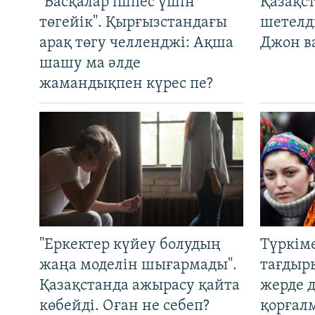
"Басқалар ішпес үшін
Қазақс
төгейік". Қырғызстандағы
шетелді
арақ төгу челленджі: Ақша
Джон ва
шашу ма әлде
жамандықпен күрес пе?
"Еркектер күйеу болудың
Түркім
жаңа моделін шығармады".
тағдыры
Қазақстанда ажырасу қайта
жерде 
көбейді. Оған не себеп?
қорғал