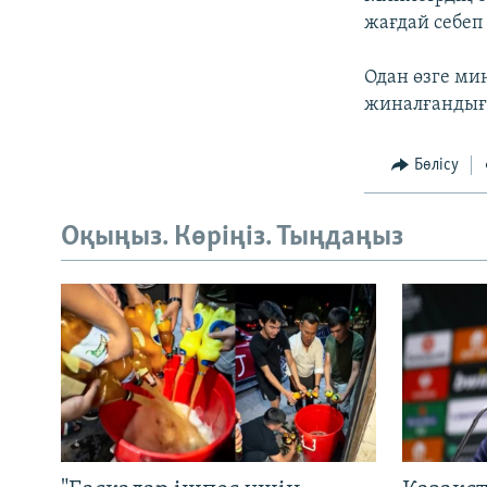
жағдай себеп
Одан өзге мин
жиналғандығ
Бөлісу
Оқыңыз. Көріңіз. Тыңдаңыз