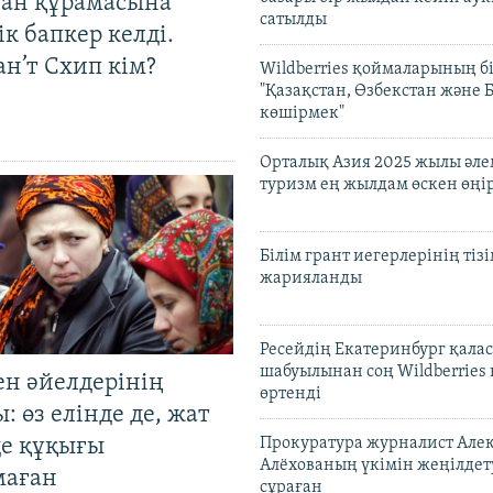
тан құрамасына
сатылды
к бапкер келді.
н’т Схип кім?
Wildberries қоймаларының бі
"Қазақстан, Өзбекстан және 
көшірмек"
Орталық Азия 2025 жылы әл
туризм ең жылдам өскен өңі
Білім грант иегерлерінің тізі
жарияланды
Ресейдің Екатеринбург қала
шабуылынан соң Wildberries
ен әйелдерінің
өртенді
: өз елінде де, жат
де құқығы
Прокуратура журналист Але
Алёхованың үкімін жеңілдет
маған
сұраған