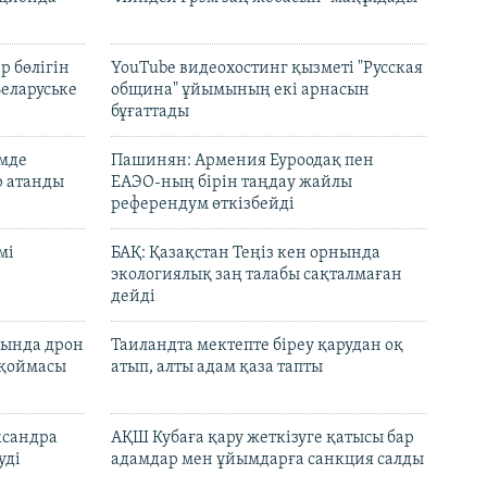
р бөлігін
YouTube видеохостинг қызметі "Русская
Беларуське
община" ұйымының екі арнасын
бұғаттады
емде
Пашинян: Армения Еуроодақ пен
р атанды
ЕАЭО-ның бірін таңдау жайлы
референдум өткізбейді
мі
БАҚ: Қазақстан Теңіз кен орнында
экологиялық заң талабы сақталмаған
дейді
сында дрон
Таиландта мектепте біреу қарудан оқ
 қоймасы
атып, алты адам қаза тапты
ксандра
АҚШ Кубаға қару жеткізуге қатысы бар
уді
адамдар мен ұйымдарға санкция салды