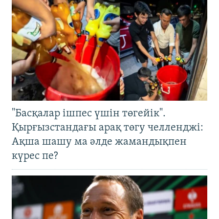
"Басқалар ішпес үшін төгейік".
Қырғызстандағы арақ төгу челленджі:
Ақша шашу ма әлде жамандықпен
күрес пе?