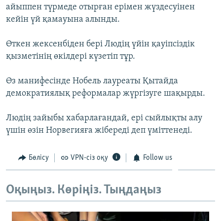
айыппен түрмеде отырған ерімен жүздесуінен
ЖАЗЫЛЫҢЫЗ
кейін үй қамауына алынды.
Өткен жексенбіден бері Людің үйін қауіпсіздік
Басқа тілдерде
қызметінің өкілдері күзетіп тұр.
Өз манифесінде Нобель лауреаты Қытайда
демократиялық реформалар жүргізуге шақырды.
Людің зайыбы хабарлағандай, ері сыйлықты алу
үшін өзін Норвегияға жібереді деп үміттенеді.
Бөлісу
VPN-сіз оқу
Follow us
Оқыңыз. Көріңіз. Тыңдаңыз