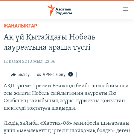
Accessibility
links
Skip
ЖАҢАЛЫҚТАР
to
ЖАҢАЛЫҚТАР
Ақ үй Қытайдағы Нобель
main
САЯСАТ
content
лауреатына араша түсті
AZATTYQTV
Skip
to
12 қазан 2010 жыл, 23:36
ҚАҢТАР ОҚИҒАСЫ
main
АДАМ ҚҰҚЫҚТАРЫ
Бөлісу
VPN-сіз оқу
Navigation
Skip
ӘЛЕУМЕТ
АҚШ үкіметі ресми Бейжіңді бейбітшілік бойынша
to
осы жылғы Нобель сыйлығының лауреаты Лю
ӘЛЕМ
Search
Сяобоның зайыбының жүріс-тұрысына қойылған
АРНАЙЫ ЖОБАЛАР
шектеуді тоқтатуға шақырды.
Русский
Людің зайыбы «Хартия-08» манифесін шығарғаны
үшін «мемлекеттің іргесін шайқамақ болды» деген