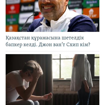
Қазақстан құрамасына шетелдік
бапкер келді. Джон ван’т Схип кім?