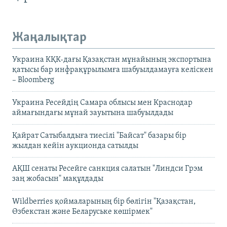
Жаңалықтар
Украина КҚК-дағы Қазақстан мұнайының экспортына
қатысы бар инфрақұрылымға шабуылдамауға келіскен
– Bloomberg
Украина Ресейдің Самара облысы мен Краснодар
аймағындағы мұнай зауытына шабуылдады
Қайрат Сатыбалдыға тиесілі "Байсат" базары бір
жылдан кейін аукционда сатылды
АҚШ сенаты Ресейге санкция салатын "Линдси Грэм
заң жобасын" мақұлдады
Wildberries қоймаларының бір бөлігін "Қазақстан,
Өзбекстан және Беларуське көшірмек"