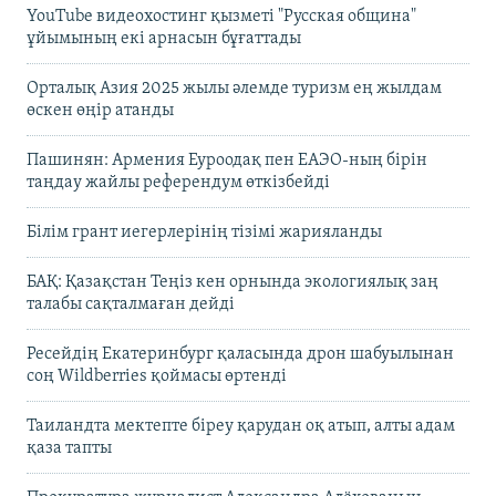
YouTube видеохостинг қызметі "Русская община"
ұйымының екі арнасын бұғаттады
Орталық Азия 2025 жылы әлемде туризм ең жылдам
өскен өңір атанды
Пашинян: Армения Еуроодақ пен ЕАЭО-ның бірін
таңдау жайлы референдум өткізбейді
Білім грант иегерлерінің тізімі жарияланды
БАҚ: Қазақстан Теңіз кен орнында экологиялық заң
талабы сақталмаған дейді
Ресейдің Екатеринбург қаласында дрон шабуылынан
соң Wildberries қоймасы өртенді
Таиландта мектепте біреу қарудан оқ атып, алты адам
қаза тапты