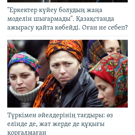
"Еркектер күйеу болудың жаңа
моделін шығармады". Қазақстанда
ажырасу қайта көбейді. Оған не себеп?
Түркімен әйелдерінің тағдыры: өз
елінде де, жат жерде де құқығы
қорғалмаған