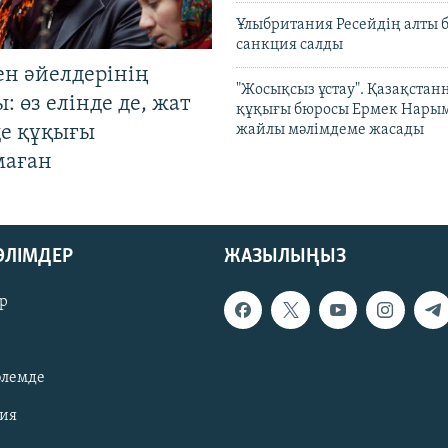
Ұлыбритания Ресейдің алты 
санкция салды
ен әйелдерінің
"Жосықсыз ұстау". Қазақста
: өз елінде де, жат
құқығы бюросы Ермек Нары
де құқығы
жайлы мәлімдеме жасады
маған
БӨЛІМДЕР
ЖАЗЫЛЫҢЫЗ
р
әлемде
зия