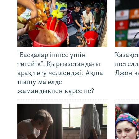
"Басқалар ішпес үшін
Қазақс
төгейік". Қырғызстандағы
шетелді
арақ төгу челленджі: Ақша
Джон ва
шашу ма әлде
жамандықпен күрес пе?