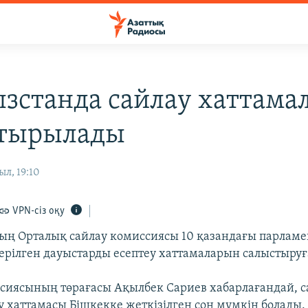
зстанда сайлау хаттама
стырылады
ыл, 19:10
VPN-сіз оқу
ң Орталық сайлау комиссиясы 10 қазандағы парламе
ерілген дауыстарды есептеу хаттамаларын салыстыруға
сиясының төрағасы Ақылбек Сариев хабарлағандай, 
у хаттамасы Бішкекке жеткізілген соң мүмкін болады.