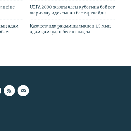
банкіне
UEFA 2030 жылғы әлем кубогына бойкот
жариялау идеясынан бас тартпайды
нның адам
Қазақстанда рақымшылықпен 1,5 мың
мбаев
адам қамаудан босап шықты