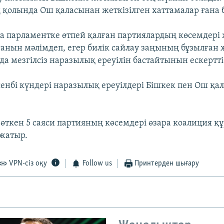
қолында Ош қаласынан жеткізілген хаттамалар ғана б
 парламентке өтпей қалған партиялардың көсемдері
ғанын мәлімдеп, егер билік сайлау заңының бұзылған
да мезгілсіз наразылық ереуілін бастайтынын ескертті
сенбі күндері наразылық ереуілдері Бішкек пен Ош қа
өткен 5 саяси партияның көсемдері өзара коалиция қ
 жатыр.
VPN-сіз оқу
Follow us
Принтерден шығару