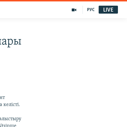
LIVE
РУС
лары
нт
 келісті.
салыстыру
 Әзірше