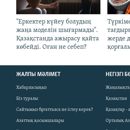
"Еркектер күйеу болудың
Түркім
жаңа моделін шығармады".
тағдыры
Қазақстанда ажырасу қайта
жерде 
көбейді. Оған не себеп?
қорғал
ЖАЛПЫ МӘЛІМЕТ
НЕГІЗГІ 
Хабарласыңыз
Жаңалықта
Біз туралы
Қазақстан
Русский
Сайтымыз бұғатталса не істеу керек?
Қазақтар - 
Азаттық қосымшалары
Орталық А
ЖАЗЫЛЫҢЫЗ