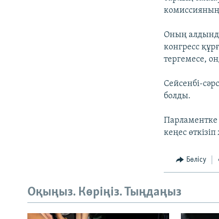
комиссияның 
Оның алдында
конгресс құр
тергемесе, он
Сейсенбі-сәр
болды.
Парламентке 
кеңес өткізіп
Бөлісу
Оқыңыз. Көріңіз. Тыңдаңыз