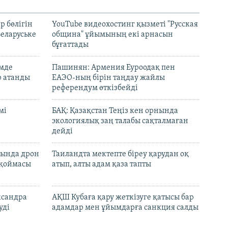
р бөлігін
YouTube видеохостинг қызметі "Русская
Беларуське
община" ұйымының екі арнасын
бұғаттады
емде
Пашинян: Армения Еуроодақ пен
р атанды
ЕАЭО-ның бірін таңдау жайлы
референдум өткізбейді
мі
БАҚ: Қазақстан Теңіз кен орнында
экологиялық заң талабы сақталмаған
дейді
сында дрон
Таиландта мектепте біреу қарудан оқ
 қоймасы
атып, алты адам қаза тапты
ксандра
АҚШ Кубаға қару жеткізуге қатысы бар
уді
адамдар мен ұйымдарға санкция салды