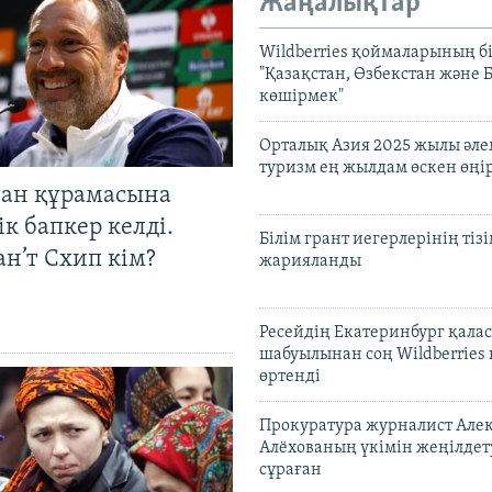
Жаңалықтар
Wildberries қоймаларының бі
"Қазақстан, Өзбекстан және 
көшірмек"
Орталық Азия 2025 жылы әл
туризм ең жылдам өскен өңі
тан құрамасына
к бапкер келді.
Білім грант иегерлерінің тізі
н’т Схип кім?
жарияланды
Ресейдің Екатеринбург қала
шабуылынан соң Wildberries
өртенді
Прокуратура журналист Але
Алёхованың үкімін жеңілдет
сұраған