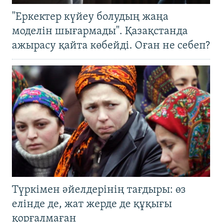
"Еркектер күйеу болудың жаңа
моделін шығармады". Қазақстанда
ажырасу қайта көбейді. Оған не себеп?
Түркімен әйелдерінің тағдыры: өз
елінде де, жат жерде де құқығы
қорғалмаған