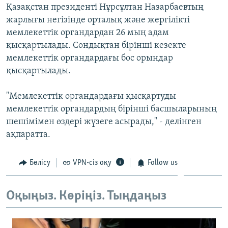
Қазақстан президенті Нұрсұлтан Назарбаевтың
ЖАЗЫЛЫҢЫЗ
жарлығы негізінде орталық және жергілікті
мемлекеттік органдардан 26 мың адам
қысқартылады. Сондықтан бірінші кезекте
Басқа тілдерде
мемлекеттік органдардағы бос орындар
қысқартылады.
"Мемлекеттік органдардағы қысқартуды
мемлекеттік органдардың бірінші басшыларының
шешімімен өздері жүзеге асырады," - делінген
ақпаратта.
Бөлісу
VPN-сіз оқу
Follow us
Оқыңыз. Көріңіз. Тыңдаңыз