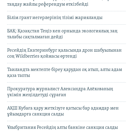
таңдау жайлы референдум өткізбейді
Білім грант иегерлерінің тізімі жарияланды
БАҚ: Қазақстан Теңіз кен орнында экологиялық заң
талабы сақталмаған дейді
Ресейдің Екатеринбург қаласында дрон шабуылынан
соң Wildberries қоймасы өртенді
Таиландта мектепте біреу қарудан оқ атып, алты адам
қаза тапты
Прокуратура журналист Александра Алёхованың
үкімін жеңілдетуді сұраған
АҚШ Кубаға қару жеткізуге қатысы бар адамдар мен
ұйымдарға санкция салды
Ұлыбритания Ресейдің алты банкіне санкция салды