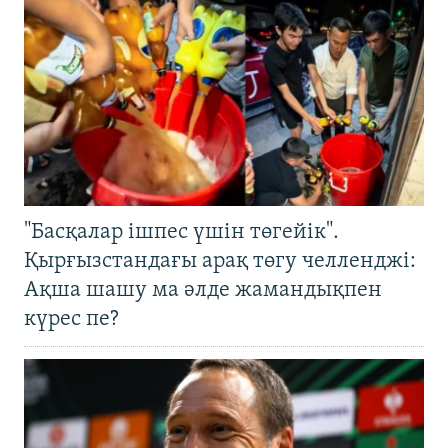
"Басқалар ішпес үшін төгейік".
Қырғызстандағы арақ төгу челленджі:
Ақша шашу ма әлде жамандықпен
күрес пе?