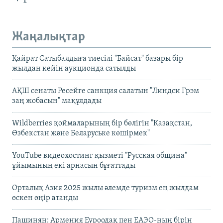
Жаңалықтар
Қайрат Сатыбалдыға тиесілі "Байсат" базары бір
жылдан кейін аукционда сатылды
АҚШ сенаты Ресейге санкция салатын "Линдси Грэм
заң жобасын" мақұлдады
Wildberries қоймаларының бір бөлігін "Қазақстан,
Өзбекстан және Беларуське көшірмек"
YouTube видеохостинг қызметі "Русская община"
ұйымының екі арнасын бұғаттады
Орталық Азия 2025 жылы әлемде туризм ең жылдам
өскен өңір атанды
Пашинян: Армения Еуроодақ пен ЕАЭО-ның бірін