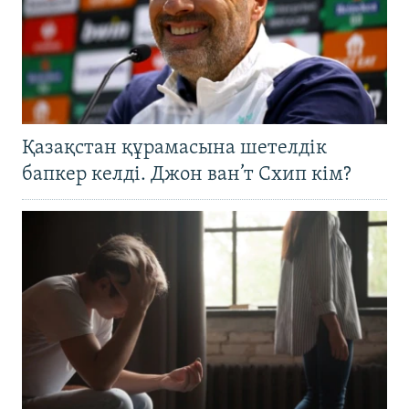
Қазақстан құрамасына шетелдік
бапкер келді. Джон ван’т Схип кім?