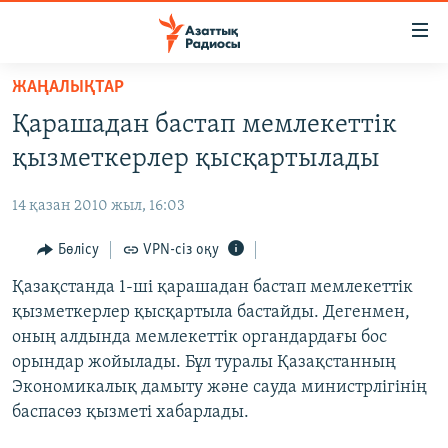
Accessibility
links
Skip
ЖАҢАЛЫҚТАР
to
ЖАҢАЛЫҚТАР
Қарашадан бастап мемлекеттік
main
САЯСАТ
content
қызметкерлер қысқартылады
AZATTYQTV
Skip
to
14 қазан 2010 жыл, 16:03
ҚАҢТАР ОҚИҒАСЫ
main
АДАМ ҚҰҚЫҚТАРЫ
Бөлісу
VPN-сіз оқу
Navigation
Skip
ӘЛЕУМЕТ
Қазақстанда 1-ші қарашадан бастап мемлекеттік
to
қызметкерлер қысқартыла бастайды. Дегенмен,
ӘЛЕМ
Search
оның алдында мемлекеттік органдардағы бос
АРНАЙЫ ЖОБАЛАР
орындар жойылады. Бұл туралы Қазақстанның
Экономикалық дамыту және сауда министрлігінің
Русский
баспасөз қызметі хабарлады.