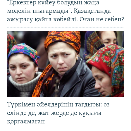
"Еркектер күйеу болудың жаңа
моделін шығармады". Қазақстанда
ажырасу қайта көбейді. Оған не себеп?
Түркімен әйелдерінің тағдыры: өз
елінде де, жат жерде де құқығы
қорғалмаған