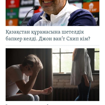
Қазақстан құрамасына шетелдік
бапкер келді. Джон ван’т Схип кім?