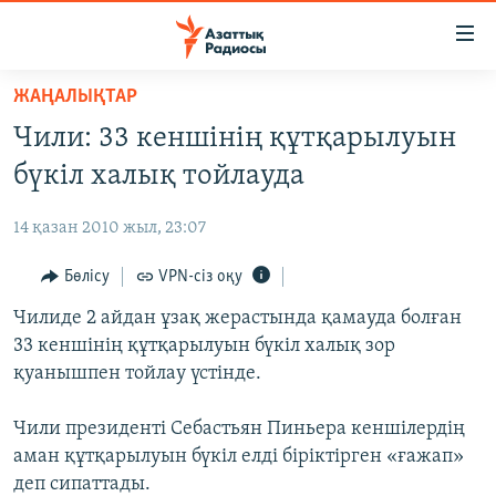
Accessibility
links
Skip
ЖАҢАЛЫҚТАР
to
ЖАҢАЛЫҚТАР
Чили: 33 кеншінің құтқарылуын
main
САЯСАТ
content
бүкіл халық тойлауда
AZATTYQTV
Skip
to
14 қазан 2010 жыл, 23:07
ҚАҢТАР ОҚИҒАСЫ
main
АДАМ ҚҰҚЫҚТАРЫ
Бөлісу
VPN-сіз оқу
Navigation
Skip
ӘЛЕУМЕТ
Чилиде 2 айдан ұзақ жерастында қамауда болған
to
33 кеншінің құтқарылуын бүкіл халық зор
ӘЛЕМ
Search
қуанышпен тойлау үстінде.
АРНАЙЫ ЖОБАЛАР
Чили президенті Себастьян Пиньера кеншілердің
Русский
аман құтқарылуын бүкіл елді біріктірген «ғажап»
деп сипаттады.