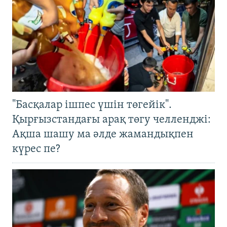
"Басқалар ішпес үшін төгейік".
Қырғызстандағы арақ төгу челленджі:
Ақша шашу ма әлде жамандықпен
күрес пе?