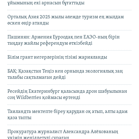
ұйымының екі арнасын бұғаттады
Орталық Азия 2025 жылы әлемде туризм ең жылдам
өскен өңір атанды
Пашинян: Армения Еуроодақ пен ЕАЭО-ның бірін
таңдау жайлы референдум өткізбейді
Білім грант иегерлерінің тізімі жарияланды
БАҚ: Қазақстан Теңіз кен орнында экологиялық заң
талабы сақталмаған дейді
Ресейдің Екатеринбург қаласында дрон шабуылынан
соң Wildberries қоймасы өртенді
Таиландта мектепте біреу қарудан оқ атып, алты адам
қаза тапты
Прокуратура журналист Александра Алёхованың
үкімін жеңілдетуді сұраған