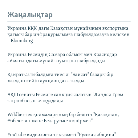
Жаңалықтар
Украина КҚК-дағы Қазақстан мұнайының экспортына
қатысы бар инфрақұрылымға шабуылдамауға келіскен
– Bloomberg
Украина Ресейдің Самара облысы мен Краснодар
аймағындағы мұнай зауытына шабуылдады
Қайрат Сатыбалдыға тиесілі "Байсат" базары бір
жылдан кейін аукционда сатылды
АҚШ сенаты Ресейге санкция салатын "Линдси Грэм
заң жобасын" мақұлдады
Wildberries қоймаларының бір бөлігін "Қазақстан,
Өзбекстан және Беларуське көшірмек"
YouTube видеохостинг қызметі "Русская община"