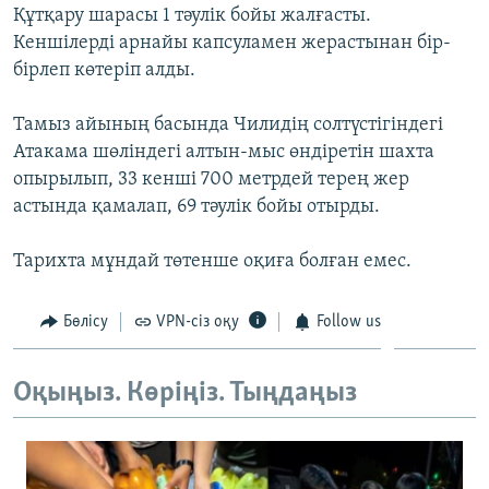
Құтқару шарасы 1 тәулік бойы жалғасты.
ЖАЗЫЛЫҢЫЗ
Кеншілерді арнайы капсуламен жерастынан бір-
бірлеп көтеріп алды.
Басқа тілдерде
Тамыз айының басында Чилидің солтүстігіндегі
Атакама шөліндегі алтын-мыс өндіретін шахта
опырылып, 33 кенші 700 метрдей терең жер
астында қамалап, 69 тәулік бойы отырды.
Тарихта мұндай төтенше оқиға болған емес.
Бөлісу
VPN-сіз оқу
Follow us
Оқыңыз. Көріңіз. Тыңдаңыз