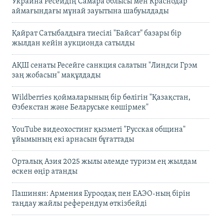
Украина Ресейдің Самара облысы мен Краснодар
аймағындағы мұнай зауытына шабуылдады
Қайрат Сатыбалдыға тиесілі "Байсат" базары бір
жылдан кейін аукционда сатылды
АҚШ сенаты Ресейге санкция салатын "Линдси Грэм
заң жобасын" мақұлдады
Wildberries қоймаларының бір бөлігін "Қазақстан,
Өзбекстан және Беларуське көшірмек"
YouTube видеохостинг қызметі "Русская община"
ұйымының екі арнасын бұғаттады
Орталық Азия 2025 жылы әлемде туризм ең жылдам
өскен өңір атанды
Пашинян: Армения Еуроодақ пен ЕАЭО-ның бірін
таңдау жайлы референдум өткізбейді