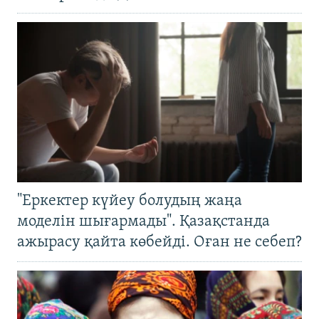
"Еркектер күйеу болудың жаңа
моделін шығармады". Қазақстанда
ажырасу қайта көбейді. Оған не себеп?