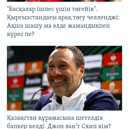
"Басқалар ішпес үшін төгейік".
Қырғызстандағы арақ төгу челленджі:
Ақша шашу ма әлде жамандықпен
күрес пе?
Қазақстан құрамасына шетелдік
бапкер келді. Джон ван’т Схип кім?