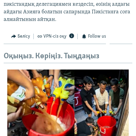
пәкістандық делегациямен кездесіп, өзінің алдағы
ЖАЗЫЛЫҢЫЗ
айдағы Азияға болатын сапарында Пәкістанға соға
алмайтынын айтқан.
Басқа тілдерде
Бөлісу
VPN-сіз оқу
Follow us
Оқыңыз. Көріңіз. Тыңдаңыз