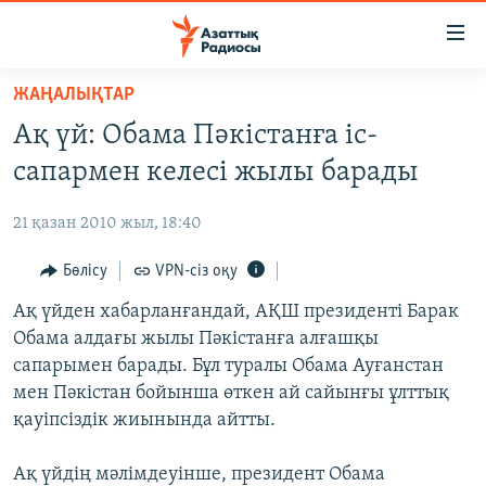
Accessibility
links
Skip
ЖАҢАЛЫҚТАР
to
ЖАҢАЛЫҚТАР
Ақ үй: Обама Пәкістанға іс-
main
САЯСАТ
content
сапармен келесі жылы барады
AZATTYQTV
Skip
to
21 қазан 2010 жыл, 18:40
ҚАҢТАР ОҚИҒАСЫ
main
АДАМ ҚҰҚЫҚТАРЫ
Бөлісу
VPN-сіз оқу
Navigation
Skip
ӘЛЕУМЕТ
Ақ үйден хабарланғандай, АҚШ президенті Барак
to
Обама алдағы жылы Пәкістанға алғашқы
ӘЛЕМ
Search
сапарымен барады. Бұл туралы Обама Ауғанстан
АРНАЙЫ ЖОБАЛАР
мен Пәкістан бойынша өткен ай сайынғы ұлттық
қауіпсіздік жиынында айтты.
Русский
Ақ үйдің мәлімдеуінше, президент Обама