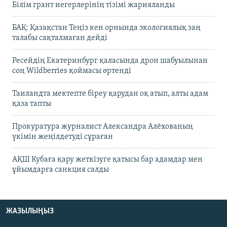
Білім грант иегерлерінің тізімі жарияланды
БАҚ: Қазақстан Теңіз кен орнында экологиялық заң
талабы сақталмаған дейді
Ресейдің Екатеринбург қаласында дрон шабуылынан
соң Wildberries қоймасы өртенді
Таиландта мектепте біреу қарудан оқ атып, алты адам
қаза тапты
Прокуратура журналист Александра Алёхованың
үкімін жеңілдетуді сұраған
АҚШ Кубаға қару жеткізуге қатысы бар адамдар мен
ұйымдарға санкция салды
ЖАЗЫЛЫҢЫЗ