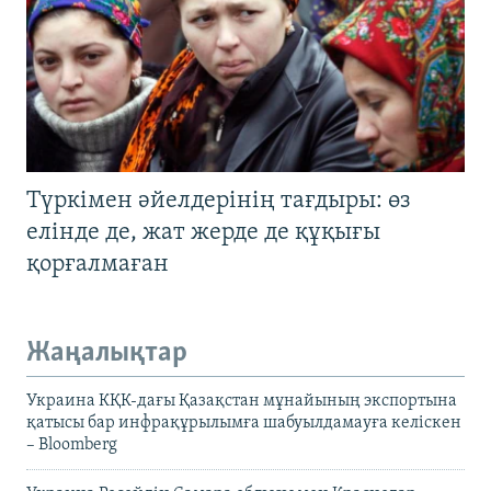
Түркімен әйелдерінің тағдыры: өз
елінде де, жат жерде де құқығы
қорғалмаған
Жаңалықтар
Украина КҚК-дағы Қазақстан мұнайының экспортына
қатысы бар инфрақұрылымға шабуылдамауға келіскен
– Bloomberg