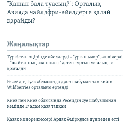
"Қашан бала туасың?": Орталық
Азияда чайлдфри-әйелдерге қалай
қарайды?
Жаңалықтар
Түркістан өңірінде әйелдерді – "ұрғашылар", әншілерді
– "шайтанның азаншысы" деген тұрғын ұсталып, іс
қозғалды
Ресейдің Тула облысында дрон шабуылынан кейін
Wildberries орталығы өртенді
Киев пен Киев облысында Ресейдің әуе шабуылынан
кемінде 17 адам қаза тапқан
Қазақ кинорежиссері Ардақ Әмірқұлов дүниеден өтті