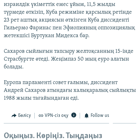
израилдік үкіметтік емес ұйым, 11,5 жылды
ЖАЗЫЛЫҢЫЗ
түрмеде өткізіп, Куба режиміне қарсылық ретінде
23 рет аштық акциясын өткізген Куба диссиденті
Гильермо Фаринас пен Эфиопияның оппозициялық
Басқа тілдерде
жетекшісі Буртукан Мидекса бар.
Сахаров сыйлығын тапсыру желтоқсанның 15-інде
Страсбургте өтеді. Жеңімпаз 50 мың еуро алатын
болады.
Еуропа парламенті совет ғалымы, диссидент
Андрей Сахаров атындағы халықаралық сыйлықты
1988 жылы тағайындаған еді.
Бөлісу
VPN-сіз оқу
Follow us
Оқыңыз. Көріңіз. Тыңдаңыз