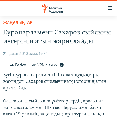
Accessibility
links
Skip
ЖАҢАЛЫҚТАР
to
ЖАҢАЛЫҚТАР
Еуропарламент Сахаров сыйлығы
main
САЯСАТ
content
иегерінің атын жариялайды
AZATTYQTV
Skip
to
21 қазан 2010 жыл, 19:34
ҚАҢТАР ОҚИҒАСЫ
main
АДАМ ҚҰҚЫҚТАРЫ
Бөлісу
VPN-сіз оқу
Navigation
Skip
ӘЛЕУМЕТ
Бүгін Еуропа парламентінің адам құқықтары
to
жөніндегі Сахаров сыйлығының иегерінің атын
ӘЛЕМ
Search
ариялайды.
АРНАЙЫ ЖОБАЛАР
Осы жылғы сыйлыққа үміткерлердің арасында
Русский
Батыс жағалау мен Шығыс Иерусалимді басып
алған Израилдің заңсыздықтары туралы айтқан