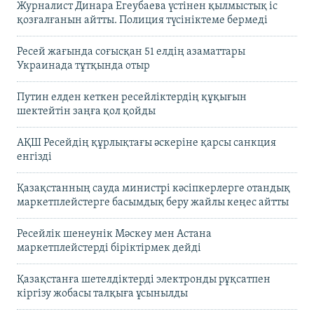
Журналист Динара Егеубаева үстінен қылмыстық іс
қозғалғанын айтты. Полиция түсініктеме бермеді
Ресей жағында соғысқан 51 елдің азаматтары
Украинада тұтқында отыр
Путин елден кеткен ресейліктердің құқығын
шектейтін заңға қол қойды
АҚШ Ресейдің құрлықтағы әскеріне қарсы санкция
енгізді
Қазақстанның сауда министрі кәсіпкерлерге отандық
маркетплейстерге басымдық беру жайлы кеңес айтты
Ресейлік шенеунік Мәскеу мен Астана
маркетплейстерді біріктірмек дейді
Қазақстанға шетелдіктерді электронды рұқсатпен
кіргізу жобасы талқыға ұсынылды