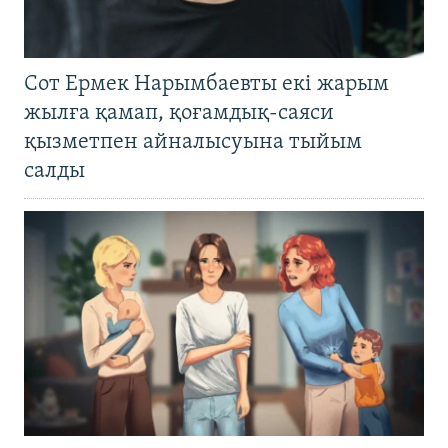
Сот Ермек Нарымбаевты екі жарым
жылға қамап, қоғамдық-саяси
қызметпен айналысуына тыйым
салды