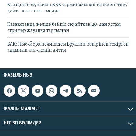
Қазақстан мұнайын КҚК терминалынан танкерге тиеу
қайта жалғасты – медиа
Қазақстанда желіде бейпіл сөз айтқан 20-дан астам
стример жауапқа тартылған
БАҚ: Нью-Йорк полициясы Бруклин көпірінен секірген
адамның аты-жөнін айтты
ЖАЗЫЛЫҢЫЗ
ЖАЛПЫ МӘЛІМЕТ
НЕГІЗГІ БӨЛІМДЕР