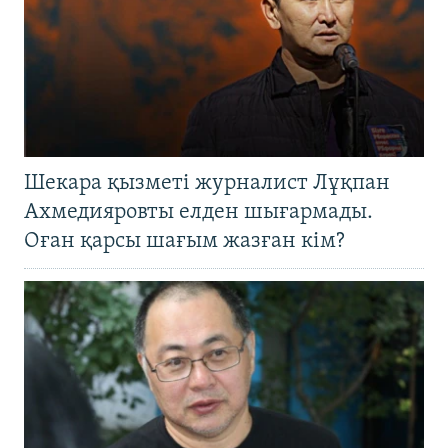
Шекара қызметі журналист Лұқпан
Ахмедияровты елден шығармады.
Оған қарсы шағым жазған кім?