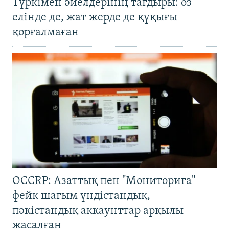
Түркімен әйелдерінің тағдыры: өз
елінде де, жат жерде де құқығы
қорғалмаған
OCCRP: Азаттық пен "Мониториға"
фейк шағым үндістандық,
пәкістандық аккаунттар арқылы
жасалған