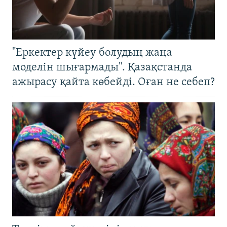
"Еркектер күйеу болудың жаңа
моделін шығармады". Қазақстанда
ажырасу қайта көбейді. Оған не себеп?