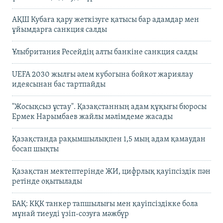
АҚШ Кубаға қару жеткізуге қатысы бар адамдар мен
ұйымдарға санкция салды
Ұлыбритания Ресейдің алты банкіне санкция салды
UEFA 2030 жылғы әлем кубогына бойкот жариялау
идеясынан бас тартпайды
"Жосықсыз ұстау". Қазақстанның адам құқығы бюросы
Ермек Нарымбаев жайлы мәлімдеме жасады
Қазақстанда рақымшылықпен 1,5 мың адам қамаудан
босап шықты
Қазақстан мектептерінде ЖИ, цифрлық қауіпсіздік пән
ретінде оқытылады
БАҚ: КҚК танкер тапшылығы мен қауіпсіздікке бола
мұнай тиеуді үзіп-созуға мәжбүр