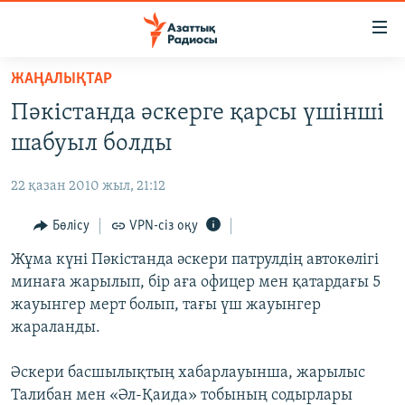
Accessibility
links
Skip
ЖАҢАЛЫҚТАР
to
ЖАҢАЛЫҚТАР
Пәкістанда әскерге қарсы үшінші
main
САЯСАТ
content
шабуыл болды
AZATTYQTV
Skip
to
22 қазан 2010 жыл, 21:12
ҚАҢТАР ОҚИҒАСЫ
main
АДАМ ҚҰҚЫҚТАРЫ
Бөлісу
VPN-сіз оқу
Navigation
Skip
ӘЛЕУМЕТ
Жұма күні Пәкістанда әскери патрулдің автокөлігі
to
минаға жарылып, бір аға офицер мен қатардағы 5
ӘЛЕМ
Search
жауынгер мерт болып, тағы үш жауынгер
АРНАЙЫ ЖОБАЛАР
жараланды.
Русский
Әскери басшылықтың хабарлауынша, жарылыс
Талибан мен «Әл-Қаида» тобының содырлары