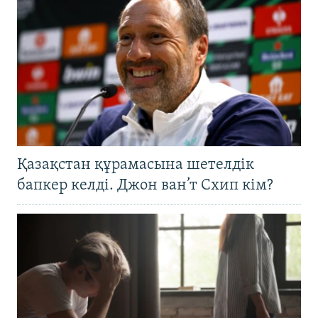
Қазақстан құрамасына шетелдік
бапкер келді. Джон ван’т Схип кім?