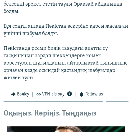
белсенді әрекет ететін таулы Оракзай айданында
ЖАЗЫЛЫҢЫЗ
болды.
Бұл соңғы аптада Пәкістан әскеріне қарсы жасалған
Басқа тілдерде
үшінші шабуыл болды.
Пәкістанда ресми билік таяудағы апатты су
тасқынынан зардап шеккендерге көмек
көрсетумен шұғылданып, айтарлықтай тыныштық
орнаған кезде осындай қастандық шабуылдар
жиілей түсті.
Бөлісу
VPN-сіз оқу
Follow us
Оқыңыз. Көріңіз. Тыңдаңыз