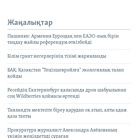
Жаңалықтар
Пашинян: Армения Еуроодақ пен ЕАЭО-ның бірін
таңдау жайлы референдум өткізбейді
Білім грант иегерлерінің тізімі жарияланды
БАҚ: Қазақстан "Теңізшевройлға" экологиялық талап
қойды
Ресейдің Екатеринбург қаласында дрон шабуылынан
соң Wildberries қоймасы өртенді
Таиландта мектепте біреу қарудан оқ атып, алты адам
қаза тапты
Прокуратура журналист Александра Алёхованың
үкімін жеңілдетуді сұраған