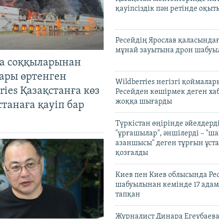
қауіпсіздік пән ретінде оқы
Ресейдің Ярослав қаласындағ
мұнай зауытына дрон шабуы
а соққыларынан
ары өртенген
Wildberries негізгі қоймала
ries Қазақстанға көз
Ресейден көшірмек деген ха
жоққа шығарды
Астанаға қауіп бар
Түркістан өңірінде әйелдерді
"ұрғашылар", әншілерді – "
азаншысы" деген тұрғын ұста
қозғалды
Киев пен Киев облысында Рес
шабуылынан кемінде 17 адам
тапқан
Журналист Динара Егеубаева