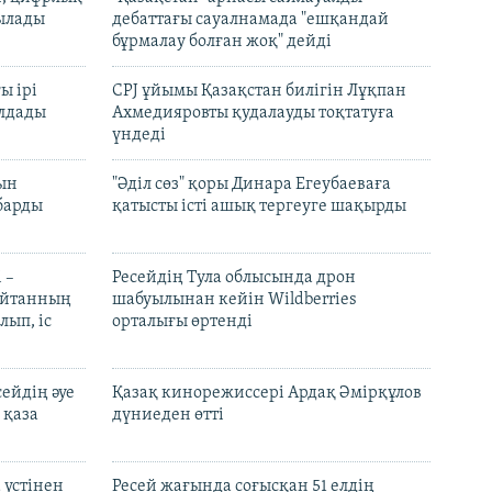
тылады
дебаттағы сауалнамада "ешқандай
бұрмалау болған жоқ" дейді
ы ірі
CPJ ұйымы Қазақстан билігін Лұқпан
лдады
Ахмедияровты қудалауды тоқтатуға
үндеді
рын
"Әділ сөз" қоры Динара Егеубаеваға
барды
қатысты істі ашық тергеуге шақырды
 –
Ресейдің Тула облысында дрон
шайтанның
шабуылынан кейін Wildberries
лып, іс
орталығы өртенді
ейдің әуе
Қазақ кинорежиссері Ардақ Әмірқұлов
 қаза
дүниеден өтті
 үстінен
Ресей жағында соғысқан 51 елдің