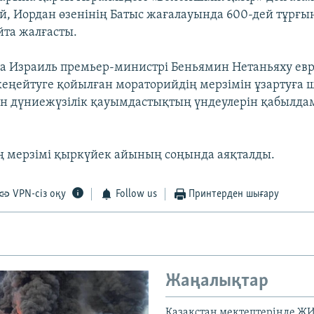
й, Иордан өзенінің Батыс жағалауында 600-дей тұрғы
та жалғасты.
 Израиль премьер-министрі Беньямин Нетаньяху ев
еңейтуге қойылған мораторийдің мерзімін ұзартуға
н дүниежүзілік қауымдастықтың үндеулерін қабылда
 мерзімі қыркүйек айының соңында аяқталды.
VPN-сіз оқу
Follow us
Принтерден шығару
Жаңалықтар
Қазақстан мектептерінде Ж