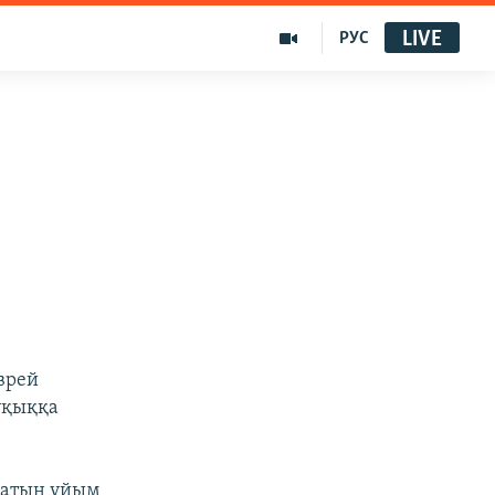
LIVE
РУС
врей
ұқыққа
алатын ұйым