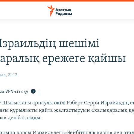
Израильдің шешімі
аралық ережеге қайшы
ыл, 21:12
VPN-сіз оқу
 Шығыстағы арнаулы өкілі Роберт Серри Израильдің е
ағы құрылысты қайта жалғастыруын «халықаралық қ
» деп бағалады.
арына қарсы Израильдегі «Бейбітшілік қазір» деп ат