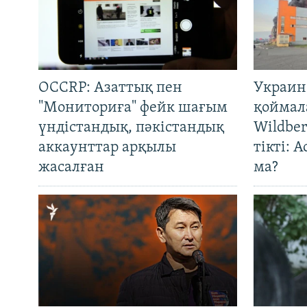
OCCRP: Азаттық пен
Украин
"Мониториға" фейк шағым
қоймал
үндістандық, пәкістандық
Wildber
аккаунттар арқылы
тікті: 
жасалған
ма?