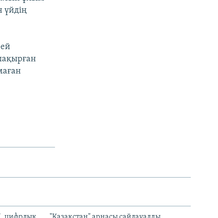
н үйдің
рей
 шақырған
маған
И, цифрлық
"Қазақстан" арнасы сайлауалды