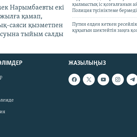
қылмыстық іс қозғалғанын а
мек Нарымбаевты екі
Полиция түсініктеме бермеді
жылға қамап,
ық-саяси қызметпен
Путин елден кеткен ресейлі
құқығын шектейтін заңға қо
суына тыйым салды
БӨЛІМДЕР
ЖАЗЫЛЫҢЫЗ
р
әлемде
зия