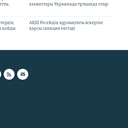
йтты.
азаматтары Украинада тұтқында отыр
ктердің
АҚШ Ресейдің құрлықтағы әскеріне
л қойды
қарсы санкция енгізді