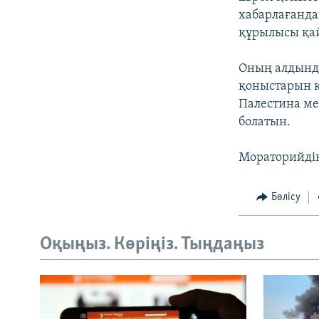
хабарлағанда
құрылысы қай
Оның алдында
қоныстарын к
Палестина ме
болатын.
Мораторийдің
Бөлісу
Оқыңыз. Көріңіз. Тыңдаңыз