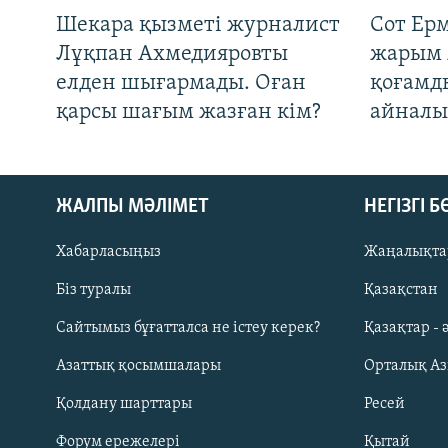
Шекара қызметі журналист
Сот Ер
Лұқпан Ахмедияровты
жарым 
елден шығармады. Оған
қоғамд
қарсы шағым жазған кім?
айналы
ЖАЛПЫ МӘЛІМЕТ
НЕГІЗГІ 
Хабарласыңыз
Жаңалықта
Біз туралы
Қазақстан
Русский
Сайтымыз бұғатталса не істеу керек?
Қазақтар - 
Азаттық қосымшалары
Орталық А
ЖАЗЫЛЫҢЫЗ
Қолдану шарттары
Ресей
Форум ережелері
Қытай